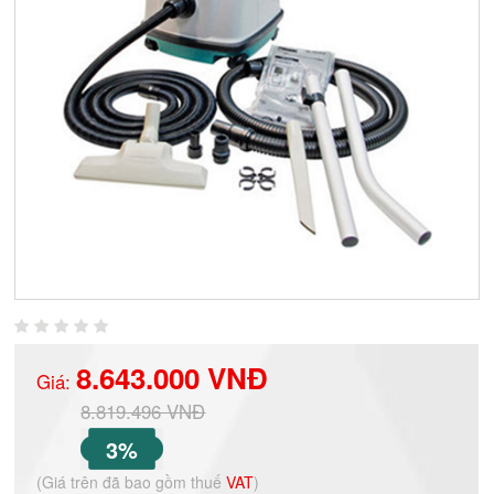
8.643.000 VNĐ
Giá:
8.819.496 VNĐ
3%
(Giá trên đã bao gồm thuế
VAT
)