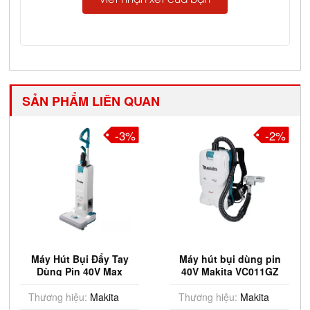
Viết nhận xét của bạn
SẢN PHẨM LIÊN QUAN
-3%
-2%
-3
ay
Máy hút bụi dùng pin
Máy hút bụi dùng pi
x
40V Makita VC011GZ
18V Makita CL183DZ
hưa
(Chưa Pin & Sạc)
(Chưa Pin & Sạc)
Thương hiệu:
Makita
Thương hiệu:
Makita