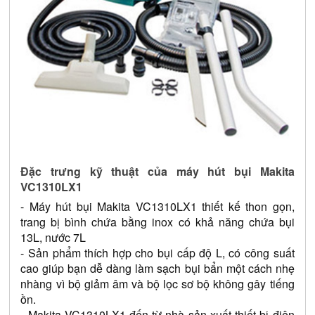
Đặc trưng kỹ thuật của máy hút bụi Makita 
VC1310LX1
- Máy hút bụi Makita 
VC1310LX1
 thiết kế thon gọn, 
trang bị bình chứa bằng inox có khả năng chứa bụi 
13L, nước 7L 
- Sản phẩm thích hợp cho bụi cấp độ L, có công suất 
cao giúp bạn dễ dàng làm sạch bụi bẩn một cách nhẹ 
nhàng vì bộ giảm âm và bộ lọc sơ bộ không gây tiếng 
ồn.
- Makita 
VC1310LX1
 đến từ nhà sản xuất thiết bị điện 