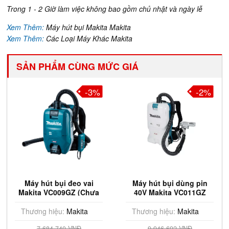
Trong 1 - 2 Giờ làm việc không bao gồm chủ nhật và ngày lễ
Xem Thêm:
Máy hút bụi Makita Makita
Xem Thêm:
Các Loại Máy Khác Makita
SẢN PHẨM CÙNG MỨC GIÁ
3%
-2%
-3
i
Máy hút bụi dùng pin
Máy hút bụi đeo vai
ưa
40V Makita VC011GZ
Makita VC009GZ (Chưa
(Chưa Pin & Sạc)
Pin & Sạc)
Thương hiệu:
Makita
Thương hiệu:
Makita
9.946.692 VNĐ
7.684.740 VNĐ