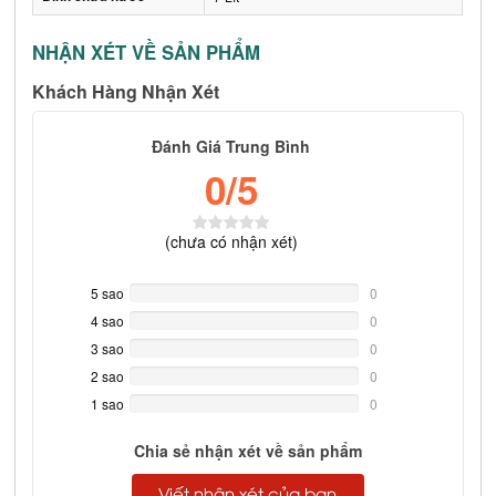
NHẬN XÉT VỀ SẢN PHẨM
Khách Hàng Nhận Xét
Đánh Giá Trung Bình
0
/5
(
chưa có
nhận xét)
5 sao
0%
0
Complete
4 sao
0%
0
Complete
3 sao
0%
0
Complete
2 sao
0%
0
Complete
1 sao
0%
0
Complete
Chia sẻ nhận xét về sản phẩm