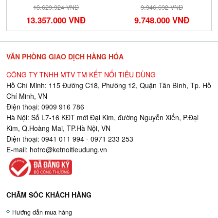
9.946.692 VNĐ
1.032.696 VNĐ
Đ
9.748.000 VNĐ
1.012.000 VNĐ
VĂN PHÒNG GIAO DỊCH HÀNG HÓA
CÔNG TY TNHH MTV TM KẾT NỐI TIÊU DÙNG
Hồ Chí Minh: 115 Đường C18, Phường 12, Quận Tân Bình, Tp. Hồ
Chí Minh, VN
Điện thoại: 0909 916 786
Hà Nội: Số L7-16 KĐT mới Đại Kim, đường Nguyễn Xiển, P.Đại
Kim, Q.Hoàng Mai, TP.Hà Nội, VN
Điện thoại: 0941 011 994 - 0971 233 253
E-mail:
hotro@ketnoitieudung.vn
CHĂM SÓC KHÁCH HÀNG
Hướng dẫn mua hàng