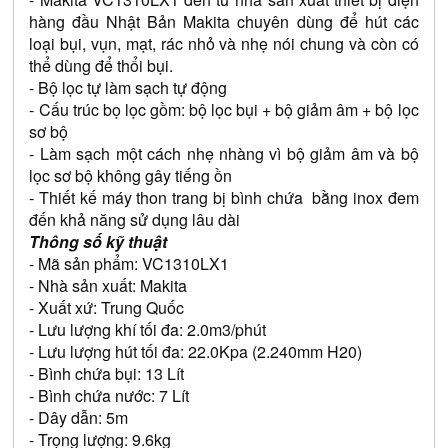
hàng đầu Nhật Bản Makita chuyên dùng để hút các 
loại bụi, vụn, mạt, rác nhỏ và nhẹ nói chung và còn có 
thể dùng để thổi bụi.
- Bộ lọc tự làm sạch tự động
- Cấu trúc bọ lọc gồm: bộ lọc bụi + bộ giảm âm + bộ lọc 
sơ bộ
- Làm sạch một cách nhẹ nhàng vì bộ giảm âm và bộ 
lọc sơ bộ không gây tiếng ồn
- Thiết kế máy thon trang bị bình chứa  bằng inox đem 
đến khả năng sử dụng lâu dài
Thông số kỹ thuật
- Mã sản phẩm: VC1310LX1
- Nhà sản xuất: Makita
- Xuất xứ: Trung Quốc 
- Lưu lượng khí tối đa: 2.0m3/phút
- Lưu lượng hút tối đa: 22.0Kpa (2.240mm H20)
- Bình chứa bụi: 13 Lít
- Bình chứa nước: 7 Lít
- Dây dẫn: 5m
- Trọng lượng: 9.6kg 