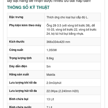
tay đặt hàng để nhận được nhiều ưu đãi hấp dẫn!
THÔNG SỐ KỸ THUẬT
Đặc trưng
Thích ứng cho loại bụi cấp độ L.
Phụ kiện kèm theo máy
Ống 28-3.5 (với vòng bít trước 38), đế
10-33, vòng bít trước 22, vòng bít trước
24, bộ túi hút bụi bằng nhựa.
Kích thước
366x334x420 mm
Công suất
1,050W
Trọng lượng tịnh
9.6kg
Dây dẫn điện
5m
Hãng sản xuất
Makita
Lưu lượng khí tối đa
2.0m3/phút
Lưu lượng hút tối đa
22.0Kpa (2.240mm H20)
Bình chứa bụi
13 Lít
Bình chứa nước
7 Lít