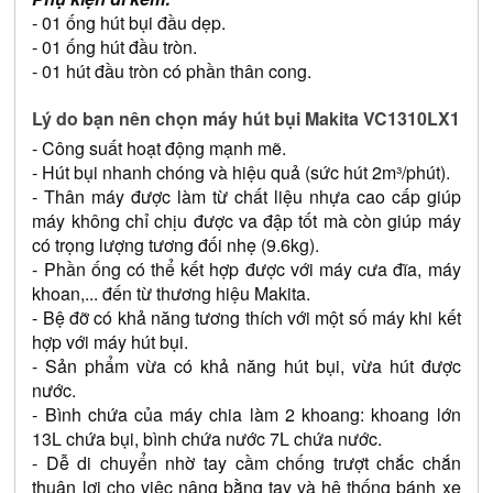
- 01 ống hút bụi đầu dẹp.
- 01 ống hút đầu tròn.
- 01 hút đầu tròn có phần thân cong.
Lý do bạn nên chọn máy hút bụi Makita VC1310LX1
- Công suất hoạt động mạnh mẽ.
- Hút bụi nhanh chóng và hiệu quả (sức hút 2m³/phút).
- Thân máy được làm từ chất liệu nhựa cao cấp giúp 
máy không chỉ chịu được va đập tốt mà còn giúp máy 
có trọng lượng tương đối nhẹ (9.6kg).
- Phần ống có thể kết hợp được với máy cưa đĩa, máy 
khoan,... đến từ thương hiệu Makita.
- Bệ đỡ có khả năng tương thích với một số máy khi kết 
hợp với máy hút bụi.
- Sản phẩm vừa có khả năng hút bụi, vừa hút được 
nước.
- Bình chứa của máy chia làm 2 khoang: khoang lớn 
13L chứa bụi, bình chứa nước 7L chứa nước. 
- Dễ di chuyển nhờ tay cầm chống trượt chắc chắn 
thuận lợi cho việc nâng bằng tay và hệ thống bánh xe 