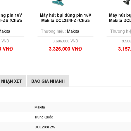
ùng pin 18V
Máy hút bụi dùng pin 18V
Máy hút bụ
4FZB (Chưa
Makita DCL284FZ (Chưa
Makita DC
Sạc)
Pin & Sạc)
Pin
akita
Thương hiệu:
Makita
Thương hiệ
4 VNĐ
3.696.000 VNĐ
3.50
00 VNĐ
3.326.000 VNĐ
3.157
NHẬN XÉT
BÁO GIÁ NHANH
Makita
Trung Quốc
DCL283FZW