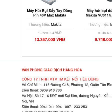
pin 40V
Máy Hút Bụi Đẩy Tay Dùng
Máy hút bụi d
004GZ
Pin 40V Max Makita
Makita VC011G
VC010GZ (Chưa Pin Sạc)
& Sạ
ta
Thương hiệu:
Makita
Thương hiệu:
M
Đ
13.629.924 VNĐ
9.946.69
VNĐ
13.357.000 VNĐ
9.748.0
VĂN PHÒNG GIAO DỊCH HÀNG HÓA
CÔNG TY TNHH MTV TM KẾT NỐI TIÊU DÙNG
Hồ Chí Minh: 115 Đường C18, Phường 12, Quận Tân Bìn
Điện thoại: 0909 916 786
Hà Nội: Số L7-16 KĐT mới Đại Kim, đường Nguyễn Xiển,
Nội, VN
Điện thoại: 0941 011 994 - 0971 233 253