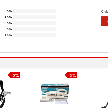
5 sao
0%
0
Chi
Complete
4 sao
0%
0
Complete
3 sao
0%
0
Complete
2 sao
0%
0
Complete
1 sao
0%
0
Complete
-2%
-3%