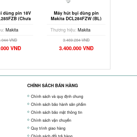
i dùng pin 18V
Máy hút bụi dùng pin
Máy hú
L285FZB (Chưa
Makita DCL284FZW (BL)
Makita
 & Sạc)
(18V)
u:
Makita
Thương hiệu:
Makita
Thương
8.044 VNĐ
3.469.284 VNĐ
.000 VNĐ
3.400.000 VNĐ
3.
CHÍNH SÁCH BÁN HÀNG
Chính sách và quy định chung
Chính sách bảo hành sản phẩm
Chính sách bảo mật thông tin
Chính sách vận chuyển
Quy trình giao hàng
Chính sách đổi trả hàng