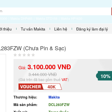
P0300
Makita DHP485
Makita DTD156
Makita HP1630
ới thiệu
Tư vấn Makita
Liên hệ
Đăng ký làm đại lý
CL283FZW (Chưa Pin & Sạc)
3.100.000 VNĐ
Giá:
3.444.000 VNĐ
10%
(Giá trên đã bao gồm thuế
VAT
)
40K
Thương hiệu:
Makita
Mã sản phẩm:
DCL283FZW