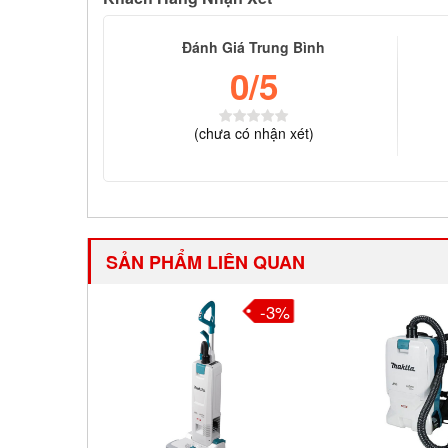
Đánh Giá Trung Bình
0
/5
(
chưa có
nhận xét)
SẢN PHẨM LIÊN QUAN
-3%
-3%