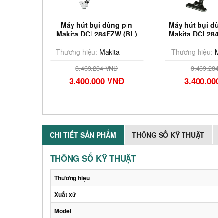
pin 18V
Máy hút bụi dùng pin
Máy hút bụi d
B (Chưa
Makita DCL284FZW (BL)
Makita DCL28
(18V)
Pin & 
ta
Thương hiệu:
Makita
Thương hiệu:
M
Đ
3.469.284 VNĐ
3.469.28
VNĐ
3.400.000 VNĐ
3.400.0
CHI TIẾT SẢN PHẨM
THÔNG SỐ KỸ THUẬT
THÔNG SỐ KỸ THUẬT
Thương hiệu
Xuất xứ
Model