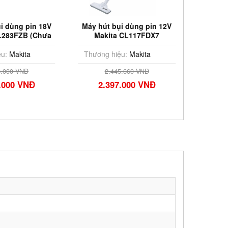
i dùng pin 18V
Máy hút bụi dùng pin 12V
Máy hú
L283FZB (Chưa
Makita CL117FDX7
Max M
 & Sạc)
u:
Makita
Thương hiệu:
Makita
Thương
8.000 VNĐ
2.445.660 VNĐ
.000 VNĐ
2.397.000 VNĐ
2.