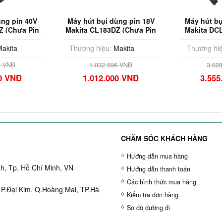
ùng pin 40V
Máy hút bụi dùng pin 18V
Máy hút bụ
Z (Chưa Pin
Makita CL183DZ (Chưa Pin
Makita DC
c)
& Sạc)
Pin
akita
Thương hiệu:
Makita
Thương hiệ
2 VNĐ
1.032.696 VNĐ
3.62
00 VNĐ
1.012.000 VNĐ
3.555
CHĂM SÓC KHÁCH HÀNG
Hướng dẫn mua hàng
h, Tp. Hồ Chí Minh, VN
Hướng dẫn thanh toán
Các hình thức mua hàng
 P.Đại Kim, Q.Hoàng Mai, TP.Hà
Kiểm tra đơn hàng
Sơ đồ đường đi