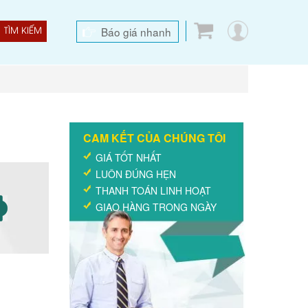
Báo giá nhanh
TÌM KIẾM
CAM KẾT CỦA CHÚNG TÔI
GIÁ TỐT NHẤT
LUÔN ĐÚNG HẸN
THANH TOÁN LINH HOẠT
GIAO HÀNG TRONG NGÀY