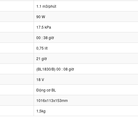
1.1 m3/phút
90 W
17.5 kPa
00 : 38 giờ
0,75 lít
21 giờ
(BL1830/B) 00 : 08 giờ
18 V
Động cơ BL
1016x113x153mm
1,5kg