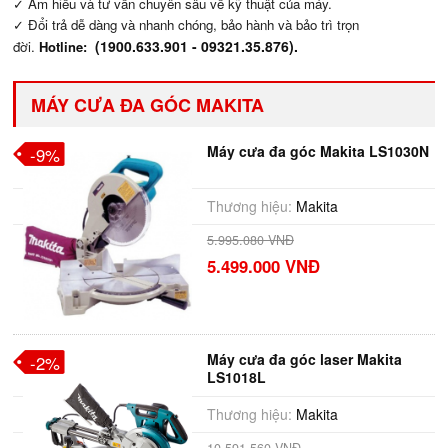
✓ Am hiểu và tư vấn chuyên sâu về kỹ thuật của máy.
✓ Đổi trả dễ dàng và nhanh chóng, bảo hành và bảo trì trọn
(
1900.633.901
- 09321.35.876).
đời.
Hotline:
MÁY CƯA ĐA GÓC MAKITA
Máy cưa đa góc Makita LS1030N
-9%
Thương hiệu:
Makita
5.995.080 VNĐ
5.499.000 VNĐ
Máy cưa đa góc laser Makita
-2%
LS1018L
Thương hiệu:
Makita