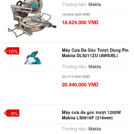
Thương hiệu:
Makita
19.004.328 VNĐ
18.624.000 VNĐ
Máy Cưa Đa Góc Trượt Dùng Pin
-10%
Makita DLS211ZU (AWS/BL)
(18Vx2)
Thương hiệu:
Makita
22.711.000 VNĐ
20.440.000 VNĐ
Máy cưa đa góc trượt 1200W
-3%
Makita LS0816F (216mm)
Thương hiệu:
Makita