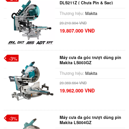
DLS211Z ( Chưa Pin & Sạc)
Thương hiệu:
Makita
20.210.904 VNĐ
19.807.000 VNĐ
Máy cưa đa góc trượt dùng pin
-3%
Makita LS003GZ
(305MM/AWS/BL)(40V MAX)
Thương hiệu:
Makita
20.369.664 VNĐ
19.962.000 VNĐ
Máy cưa đa góc trượt dùng pin
-3%
Makita LS004GZ
(260MM/AWS/BL)(40V MAX)