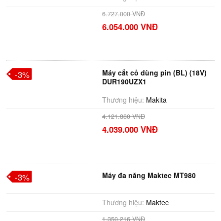
6.727.000 VNĐ
6.054.000 VNĐ
Máy cắt cỏ dùng pin (BL) (18V)
-3%
DUR190UZX1
Thương hiệu:
Makita
4.121.880 VNĐ
4.039.000 VNĐ
Máy đa năng Maktec MT980
-3%
Thương hiệu:
Maktec
1.350.216 VNĐ