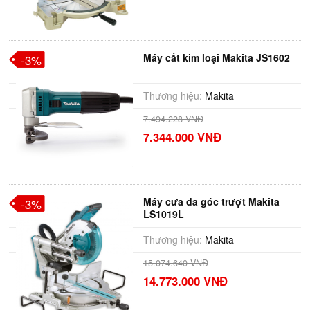
Máy cắt kim loại Makita JS1602
-3%
Thương hiệu:
Makita
7.494.228 VNĐ
7.344.000 VNĐ
Máy cưa đa góc trượt Makita
-3%
LS1019L
Thương hiệu:
Makita
15.074.640 VNĐ
14.773.000 VNĐ