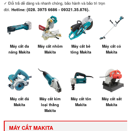
✓ Đổi trả dễ dàng và nhanh chóng, bảo hành và bảo trì trọn
(
028. 3975 6686
- 09321.35.876).
đời.
Hotline:
Máy cắt đa
Máy cắt nhôm
Máy cắt bê
Máy cắt cỏ
năng Makita
Makita
tông Makita
Makita
Máy cắt đá
Máy cắt kim
Máy cắt tôn
Máy cắt sắt
Makita
loại thẳng
Makita
Makita
Makita
MÁY CẮT MAKITA