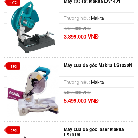
Máy cắt sắt Makita LW1401
-7%
Thương hiệu:
Makita
4.180.680 VNĐ
3.899.000 VNĐ
Máy cưa đa góc Makita LS1030N
-9%
Thương hiệu:
Makita
5.995.080 VNĐ
5.499.000 VNĐ
Máy cưa đa góc laser Makita
-2%
LS1018L