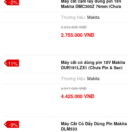
Máy cắt cầm tay dùng pin 18V
-2%
Makita DMC300Z 76mm (Chưa
pin & sạc)
Thương hiệu:
Makita
2.810.808 VNĐ
2.755.000 VNĐ
Máy cắt cỏ dùng pin 18V Makita
-11%
DUR191LZX1 (Chưa Pin & Sạc)
Thương hiệu:
Makita
4.917.000 VNĐ
4.425.000 VNĐ
Máy Cắt Cỏ Đẩy Dùng Pin Makita
-9%
DLM533