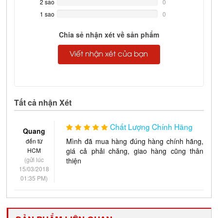
2 sao
0%
0
Complete
1 sao
0%
0
Complete
Chia sẻ nhận xét về sản phẩm
Viết nhận xét của bạn
Tất cả nhận Xét
Chất Lượng Chính Hãng
Quang
Mình đã mua hàng đúng hàng chính hãng,
đến từ
HCM
giá cả phải chăng, giao hàng cũng thân
(gửi lúc
thiện
15/03/2018
01:35 PM)