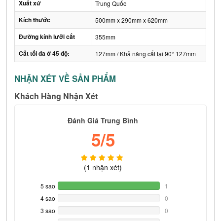
Xuất xứ
Trung Quốc
Kích thước
500mm x 290mm x 620mm
Đường kính lưỡi cắt
355mm
Cắt tối đa ở 45 độ:
127mm / Khả năng cắt tại 90° 127mm
NHẬN XÉT VỀ SẢN PHẨM
Khách Hàng Nhận Xét
Đánh Giá Trung Bình
5
/5
(
1
nhận xét)
5 sao
100%
1
Complete
4 sao
0%
0
Complete
3 sao
0%
0
Complete