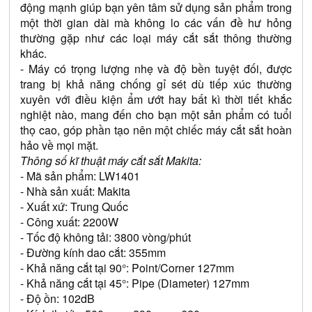
động mạnh giúp bạn yên tâm sử dụng sản phẩm trong 
một thời gian dài mà không lo các vấn đề hư hỏng 
thường gặp như các loại máy cắt sắt thông thường 
khác. 
- Máy có trọng lượng nhẹ và độ bền tuyệt đối, được 
trang bị khả năng chống gỉ sét dù tiếp xúc thường 
xuyên với điều kiện ẩm ướt hay bất kì thời tiết khắc 
nghiệt nào, mang đến cho bạn một sản phẩm có tuổi 
thọ cao, góp phần tạo nên một chiếc máy cắt sắt hoàn 
hảo về mọi mặt.
Thông số kĩ thuật máy cắt sắt Makita:
- Mã sản phẩm: LW1401
- Nhà sản xuất: Makita
- Xuất xứ: Trung Quốc
- Công xuất: 2200W
- Tốc độ không tải: 3800 vòng/phút
- Đường kính dao cắt: 355mm
- Khả năng cắt tại 90°: Point/Corner 127mm 
- Khả năng cắt tại 45°: Pipe (Diameter) 127mm
- Độ ồn: 102dB