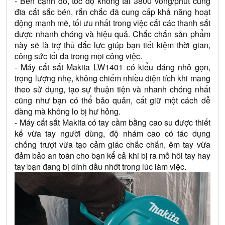
- Bên cạnh đó, tốc độ không tải 3800 vòng/phút cùng 
đĩa cắt sắc bén, rắn chắc đã cung cấp khả năng hoạt 
động mạnh mẽ, tối ưu nhất trong việc cắt các thanh sắt 
được nhanh chóng và hiệu quả. Chắc chắn sản phẩm 
này sẽ là trợ thủ đắc lực giúp bạn tiết kiệm thời gian, 
công sức tối đa trong mọi công việc.
- Máy cắt sắt Makita LW1401 có kiểu dáng nhỏ gọn, 
trọng lượng nhẹ, không chiếm nhiều diện tích khi mang 
theo sử dụng, tạo sự thuận tiện và nhanh chóng nhất 
cũng như bạn có thể bảo quản, cất giữ một cách dễ 
dàng mà không lo bị hư hỏng.
- Máy cắt sắt Makita có tay cầm bằng cao su được thiết 
kế vừa tay người dùng, độ nhám cao có tác dụng 
chống trượt vừa tạo cảm giác chắc chắn, êm tay vừa 
đảm bảo an toàn cho bạn kể cả khi bị ra mồ hôi tay hay 
tay bạn đang bị dính dầu nhớt trong lúc làm việc.