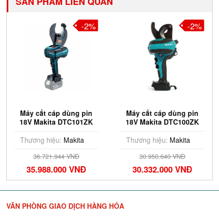
SẢN PHẨM LIÊN QUAN
-2%
-2%
Máy cắt cáp dùng pin
Máy cắt cáp dùng pin
18V Makita DTC101ZK
18V Makita DTC100ZK
(Chưa Pin & Sạc)
(Chưa Pin & Sạc)
Thương hiệu:
Makita
Thương hiệu:
Makita
36.721.944 VNĐ
30.950.640 VNĐ
35.988.000 VNĐ
30.332.000 VNĐ
VĂN PHÒNG GIAO DỊCH HÀNG HÓA