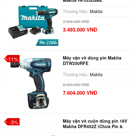
Makita HP333DSAE
Thương hiệu:
Makita
3.564.540 VNĐ
3.493.000 VNĐ
Máy vặn vít dùng pin Makita
-11%
DTW250RFE
Thương hiệu:
Makita
8.450.000 VNĐ
7.604.000 VNĐ
Máy vặn vít cuộn dùng pin 18V
-3%
Makita DFR452Z (Chưa Pin &
Sạc)