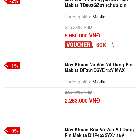
-2%
Makita TD002GZ01 (chưa pin
sạc)
Thương hiệu:
Makita
5.795.496 VNĐ
5.680.000 VNĐ
60K
Máy Khoan Và Vặn Vít Dùng Pin
-11%
Makita DF331DSYE 12V MAX
Thương hiệu:
Makita
2.537.000 VNĐ
2.283.000 VNĐ
Máy Khoan Búa Và Vặn Vít Dùng
-10%
Pin Makita DHP453SYX7 18V