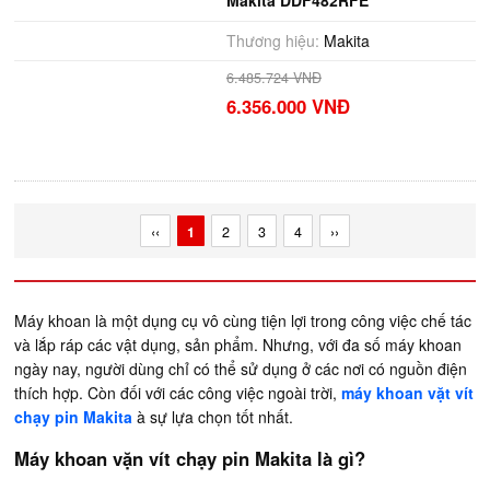
Makita DDF482RFE
Thương hiệu:
Makita
6.485.724 VNĐ
6.356.000 VNĐ
‹‹
1
2
3
4
››
Máy khoan là một dụng cụ vô cùng tiện lợi trong công việc chế tác
và lắp ráp các vật dụng, sản phẩm. Nhưng, với đa số máy khoan
ngày nay, người dùng chỉ có thể sử dụng ở các nơi có nguồn điện
thích hợp. Còn đối với các công việc ngoài trời,
máy khoan vặt vít
chạy pin Makita
à sự lựa chọn tốt nhất.
Máy khoan vặn vít chạy pin Makita là gì?