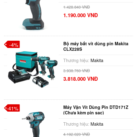
1.428.840 VNĐ
1.190.000 VNĐ
Bộ máy bắt vít dùng pin Makita
-4%
CLX228S
Thương hiệu:
Makita
3.938.760 VNĐ
3.818.000 VNĐ
Máy Vặn Vít Dùng Pin DTD171Z
-41%
(Chưa kèm pin sạc)
Thương hiệu:
Makita
4.192.020 VNĐ