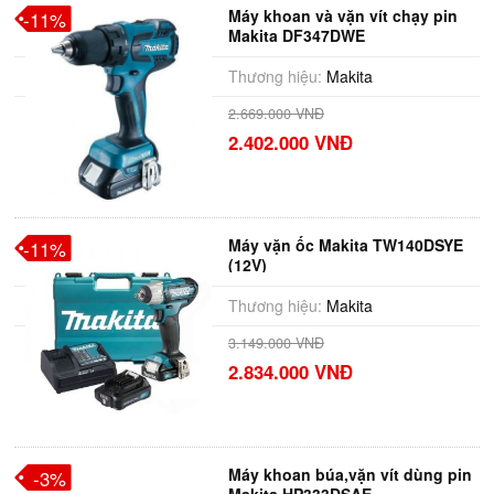
Máy khoan và vặn vít chạy pin
-11%
Makita DF347DWE
Thương hiệu:
Makita
2.669.000 VNĐ
2.402.000 VNĐ
Máy vặn ốc Makita TW140DSYE
-11%
(12V)
Thương hiệu:
Makita
3.149.000 VNĐ
2.834.000 VNĐ
Máy khoan búa,vặn vít dùng pin
-3%