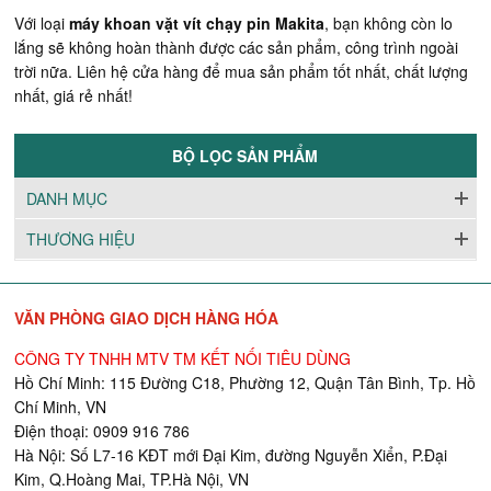
Với loại
máy khoan vặt vít chạy pin Makita
, bạn không còn lo
lắng sẽ không hoàn thành được các sản phẩm, công trình ngoài
trời nữa. Liên hệ cửa hàng để mua sản phẩm tốt nhất, chất lượng
nhất, giá rẻ nhất!
BỘ LỌC SẢN PHẨM
DANH MỤC
THƯƠNG HIỆU
VĂN PHÒNG GIAO DỊCH HÀNG HÓA
CÔNG TY TNHH MTV TM KẾT NỐI TIÊU DÙNG
Hồ Chí Minh: 115 Đường C18, Phường 12, Quận Tân Bình, Tp. Hồ
Chí Minh, VN
Điện thoại: 0909 916 786
Hà Nội: Số L7-16 KĐT mới Đại Kim, đường Nguyễn Xiển, P.Đại
Kim, Q.Hoàng Mai, TP.Hà Nội, VN