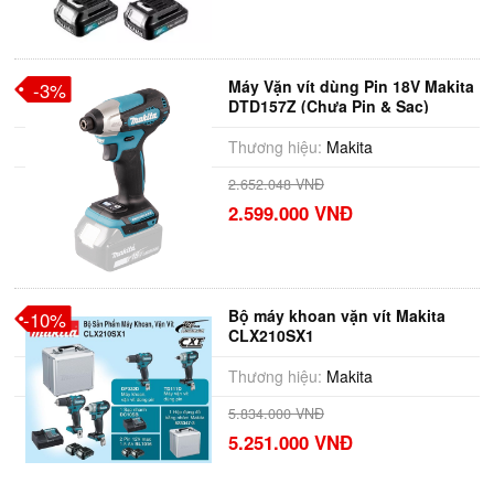
Máy Vặn vít dùng Pin 18V Makita
-3%
DTD157Z (Chưa Pin & Sạc)
Thương hiệu:
Makita
2.652.048 VNĐ
2.599.000 VNĐ
Bộ máy khoan vặn vít Makita
-10%
CLX210SX1
Thương hiệu:
Makita
5.834.000 VNĐ
5.251.000 VNĐ