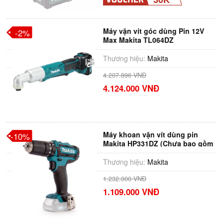
Máy vặn vít góc dùng Pin 12V
-2%
Max Makita TL064DZ
Thương hiệu:
Makita
4.207.896 VNĐ
4.124.000 VNĐ
Máy khoan vặn vít dùng pin
-10%
Makita HP331DZ (Chưa bao gồm
pin, sạc)
Thương hiệu:
Makita
1.232.000 VNĐ
1.109.000 VNĐ