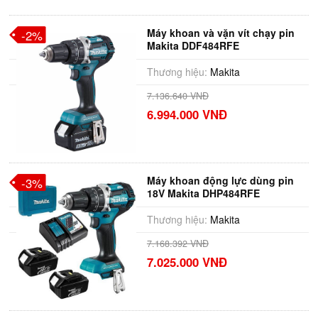
Máy khoan và vặn vít chạy pin
-2%
Makita DDF484RFE
Thương hiệu:
Makita
7.136.640 VNĐ
6.994.000 VNĐ
Máy khoan động lực dùng pin
-3%
18V Makita DHP484RFE
Thương hiệu:
Makita
7.168.392 VNĐ
7.025.000 VNĐ