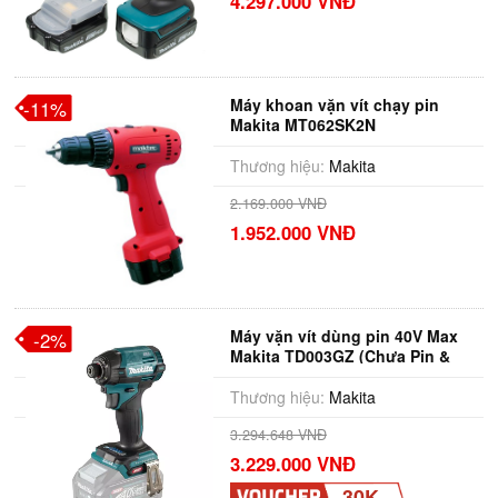
4.297.000 VNĐ
Máy khoan vặn vít chạy pin
-11%
Makita MT062SK2N
Thương hiệu:
Makita
2.169.000 VNĐ
1.952.000 VNĐ
Máy vặn vít dùng pin 40V Max
-2%
Makita TD003GZ (Chưa Pin &
Sạc)
Thương hiệu:
Makita
3.294.648 VNĐ
3.229.000 VNĐ
30K