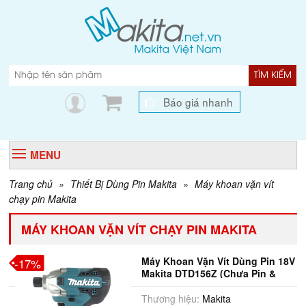
TÌM KIẾM
Báo giá nhanh
MENU
Trang chủ
»
Thiết Bị Dùng Pin Makita
»
Máy khoan vặn vít
chạy pin Makita
MÁY KHOAN VẶN VÍT CHẠY PIN MAKITA
Máy Khoan Vặn Vít Dùng Pin 18V
-17%
Makita DTD156Z (Chưa Pin &
Sạc)
Thương hiệu:
Makita