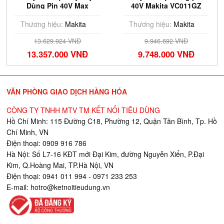
Dùng Pin 40V Max
40V Makita VC011GZ
Makita VC010GZ (Chưa
(Chưa Pin & Sạc)
Pin Sạc)
Thương hiệu:
Makita
Thương hiệu:
Makita
13.629.924 VNĐ
9.946.692 VNĐ
13.357.000 VNĐ
9.748.000 VNĐ
VĂN PHÒNG GIAO DỊCH HÀNG HÓA
CÔNG TY TNHH MTV TM KẾT NỐI TIÊU DÙNG
Hồ Chí Minh: 115 Đường C18, Phường 12, Quận Tân Bình, Tp. Hồ
Chí Minh, VN
Điện thoại: 0909 916 786
Hà Nội: Số L7-16 KĐT mới Đại Kim, đường Nguyễn Xiển, P.Đại
Kim, Q.Hoàng Mai, TP.Hà Nội, VN
Điện thoại: 0941 011 994 - 0971 233 253
E-mail:
hotro@ketnoitieudung.vn