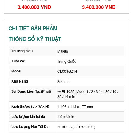
3.400.000 VNĐ
3.400.000 VNĐ
CHI TIẾT SẢN PHẨM
THÔNG SỐ KỸ THUẬT
Thương hiệu
Makita
Xuất xứ
Trung Quốc
Model
CL003GZ14
Khả Năng
250 mL
Sử Dụng Liên Tục(Phút)
w/ BL4025, Mode 1 / 2 / 3 / 4 : 80 / 40 /
25 / 16 min
Kích thước (L x W x H)
1,106 x 113 x 177 mm
Lưu lượng khí tối đa
1.0 m³/min
Lưu Lượng Hút Tối Đa
20 kPa (2,000 mmH2O)