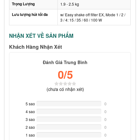
Trọng Lượng
1.9 - 2.5 kg
Lưu lượng hút tối đa
w/ Easy shake off filter EX, Mode 1 / 2 /
3 / 4: 15 / 35 / 60 / 100 W
NHẬN XÉT VỀ SẢN PHẨM
Khách Hàng Nhận Xét
Đánh Giá Trung Bình
0
/5
(
chưa có
nhận xét)
5 sao
0%
0
Complete
4 sao
0%
0
Complete
3 sao
0%
0
Complete
2 sao
0%
0
Complete
1 sao
0%
0