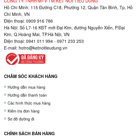
CÔNG TY TNHH MTV TM KẾT NỐI TIÊU DÙNG
Hồ Chí Minh: 115 Đường C18, Phường 12, Quận Tân Bình, Tp. Hồ
Chí Minh, VN
Điện thoại: 0909 916 786
Hà Nội: Số L7-16 KĐT mới Đại Kim, đường Nguyễn Xiển, P.Đại
Kim, Q.Hoàng Mai, TP.Hà Nội, VN
Điện thoại: 0941 011 994 - 0971 233 253
E-mail:
hotro@ketnoitieudung.vn
CHĂM SÓC KHÁCH HÀNG
Hướng dẫn mua hàng
Hướng dẫn thanh toán
Các hình thức mua hàng
Kiểm tra đơn hàng
Sơ đồ đường đi
CHÍNH SÁCH BÁN HÀNG