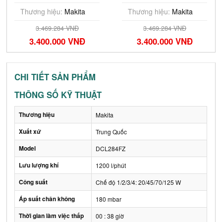
(18V)
(Chưa Pin & Sạc)
Thương hiệu:
Makita
Thương hiệu:
Makita
3.469.284 VNĐ
3.469.284 VNĐ
3.400.000 VNĐ
3.400.000 VNĐ
CHI TIẾT SẢN PHẨM
THÔNG SỐ KỸ THUẬT
Thương hiệu
Makita
Xuất xứ
Trung Quốc
Model
DCL284FZ
Lưu lượng khí
1200 l/phút
Công suất
Chế độ 1/2/3/4: 20/45/70/125 W
Áp suất chân không
180 mbar
Thời gian làm việc thấp
00 : 38 giờ