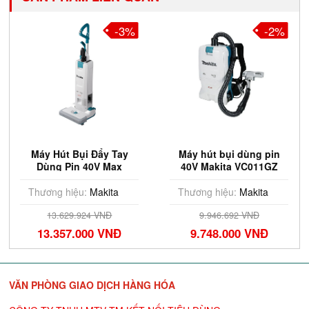
-3%
-2%
Máy Hút Bụi Đẩy Tay
Máy hút bụi dùng pin
Dùng Pin 40V Max
40V Makita VC011GZ
Makita VC010GZ (Chưa
(Chưa Pin & Sạc)
Pin Sạc)
Thương hiệu:
Makita
Thương hiệu:
Makita
13.629.924 VNĐ
9.946.692 VNĐ
13.357.000 VNĐ
9.748.000 VNĐ
VĂN PHÒNG GIAO DỊCH HÀNG HÓA