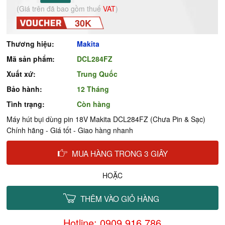
(Giá trên đã bao gồm thuế
VAT
)
30K
Thương hiệu:
Makita
Mã sản phẩm:
DCL284FZ
Xuất xứ:
Trung Quốc
Bảo hành:
12 Tháng
Tình trạng:
Còn hàng
Máy hút bụi dùng pin 18V Makita DCL284FZ (Chưa Pin & Sạc)
Chính hãng - Giá tốt - Giao hàng nhanh
MUA HÀNG TRONG 3 GIÂY
HOẶC
THÊM VÀO GIỎ HÀNG
Hotline: 0909.916.786