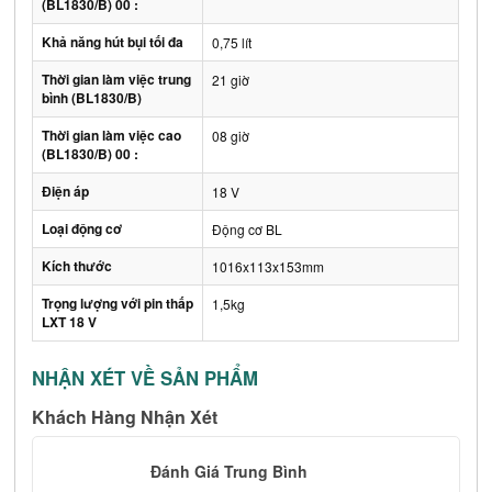
(BL1830/B) 00 :
Khả năng hút bụi tối đa
0,75 lít
Thời gian làm việc trung
21 giờ
bình (BL1830/B)
Thời gian làm việc cao
08 giờ
(BL1830/B) 00 :
Điện áp
18 V
Loại động cơ
Động cơ BL
Kích thước
1016x113x153mm
Trọng lượng với pin thấp
1,5kg
LXT 18 V
NHẬN XÉT VỀ SẢN PHẨM
Khách Hàng Nhận Xét
Đánh Giá Trung Bình