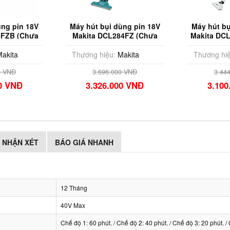
ùng pin 18V
Máy hút bụi dùng pin 18V
Máy hút bụ
4FZB (Chưa
Makita DCL284FZ (Chưa
Makita DC
Sạc)
Pin & Sạc)
Pin
akita
Thương hiệu:
Makita
Thương hiệ
4 VNĐ
3.696.000 VNĐ
3.44
00 VNĐ
3.326.000 VNĐ
3.100
NHẬN XÉT
BÁO GIÁ NHANH
12 Tháng
40V Max
Chế độ 1: 60 phút. / Chế độ 2: 40 phút. / Chế độ 3: 20 phút. 