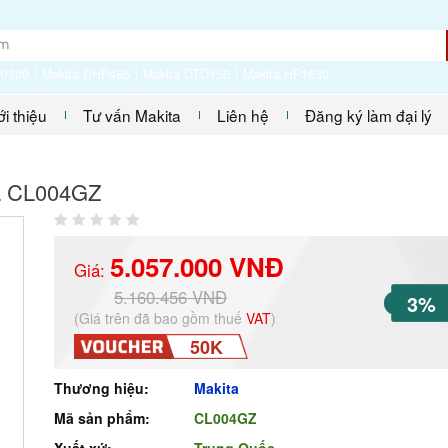
P0300
Makita DHP485
Makita DTD156
Makita HP1630
ới thiệu
Tư vấn Makita
Liên hệ
Đăng ký làm đại lý
ta CL004GZ
5.057.000 VNĐ
Giá:
5.160.456 VNĐ
3%
(Giá trên đã bao gồm thuế
VAT
)
50K
Thương hiệu:
Makita
Mã sản phẩm:
CL004GZ