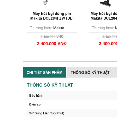
pin 18V
Máy hút bụi dùng pin
Máy hút bụi d
B (Chưa
Makita DCL284FZW (BL)
Makita DCL28
(18V)
Pin & 
ta
Thương hiệu:
Makita
Thương hiệu:
M
Đ
3.469.284 VNĐ
3.469.28
VNĐ
3.400.000 VNĐ
3.400.0
CHI TIẾT SẢN PHẨM
THÔNG SỐ KỸ THUẬT
THÔNG SỐ KỸ THUẬT
Bảo hành
Điện áp
Sử Dụng Liên Tục(Phút)