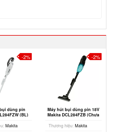
-2%
-2%
bụi dùng pin
Máy hút bụi dùng pin 18V
Máy hú
CL284FZW (BL)
Makita DCL284FZB (Chưa
Makit
(18V)
Pin & Sạc)
u:
Makita
Thương hiệu:
Makita
Thương