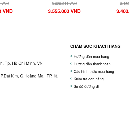
6 VNĐ
3.628.044 VNĐ
3.46
00 VNĐ
3.555.000 VNĐ
3.400
CHĂM SÓC KHÁCH HÀNG
Hướng dẫn mua hàng
h, Tp. Hồ Chí Minh, VN
Hướng dẫn thanh toán
Các hình thức mua hàng
 P.Đại Kim, Q.Hoàng Mai, TP.Hà
Kiểm tra đơn hàng
Sơ đồ đường đi