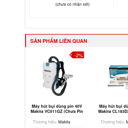
(
chưa có
nhận xét)
SẢN PHẨM LIÊN QUAN
-3%
-2%
Tay Dùng
Máy hút bụi dùng pin 40V
Máy hút bụi d
kita
Makita VC011GZ (Chưa Pin
Makita CL183D
in Sạc)
& Sạc)
& Sạ
ta
Thương hiệu:
Makita
Thương hiệu:
M