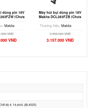
i dùng pin 18V
Máy hút bụi dùng pin 18V
Máy hú
L283FZW (Chưa
Makita DCL283FZB (Chưa
Makita
 & Sạc)
Pin & Sạc)
u:
Makita
Thương hiệu:
Makita
Thương
4.000 VNĐ
3.508.000 VNĐ
.000 VNĐ
3.157.000 VNĐ
3.
/ Chế độ 4: 14 phút. (BL4025)