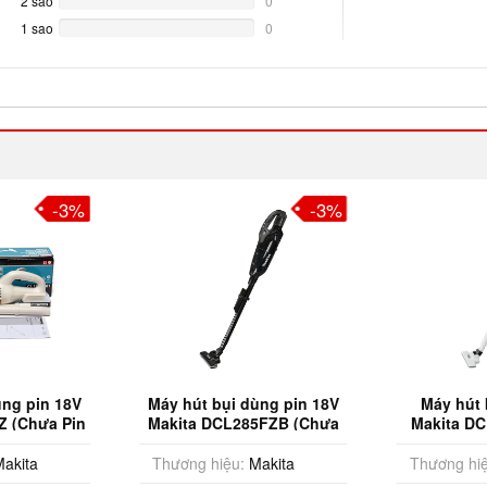
2 sao
0%
0
Complete
1 sao
0%
0
Complete
-3%
-3%
ùng pin 18V
Máy hút bụi dùng pin 18V
Máy hút 
Z (Chưa Pin
Makita DCL285FZB (Chưa
Makita D
c)
Pin & Sạc)
akita
Thương hiệu:
Makita
Thương hiệ