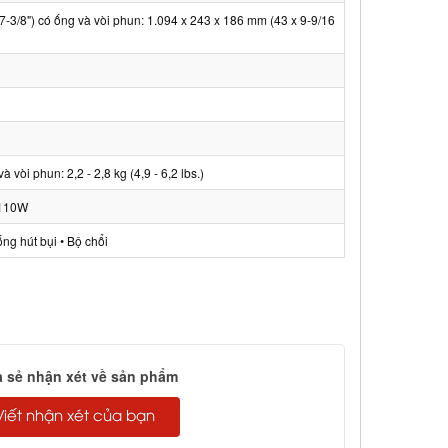
7-3/8") có ống và vòi phun: 1.094 x 243 x 186 mm (43 x 9-9/16
à vòi phun: 2,2 - 2,8 kg (4,9 - 6,2 lbs.)
 110W
ống hút bụi • Bộ chổi
a sẻ nhận xét về sản phẩm
Viết nhận xét của bạn