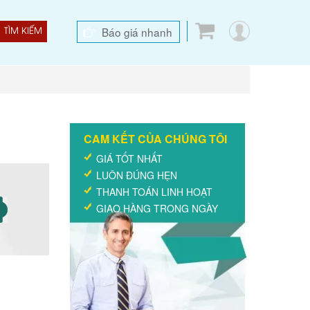
Báo giá nhanh
TÌM KIẾM
CAM KẾT CỦA CHÚNG TÔI
GIÁ TỐT NHẤT
LUÔN ĐÚNG HẸN
THANH TOÁN LINH HOẠT
GIAO HÀNG TRONG NGÀY