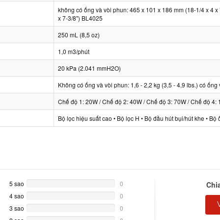
không có ống và vòi phun: 465 x 101 x 186 mm (18-1/4 x 4 x 
x 7-3/8") BL4025
250 mL (8,5 oz)
1,0 m3/phút
20 kPa (2.041 mmH2O)
Không có ống và vòi phun: 1,6 - 2,2 kg (3,5 - 4,9 lbs.) có ống v
Chế độ 1: 20W / Chế độ 2: 40W / Chế độ 3: 70W / Chế độ 4:
Bộ lọc hiệu suất cao • Bộ lọc H • Bộ đầu hút bụi/hút khe • Bộ 
5 sao
0%
0
Chi
Complete
4 sao
0%
0
Complete
3 sao
0%
0
Complete