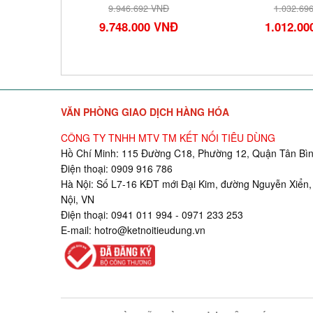
NĐ
9.946.692 VNĐ
1.032.69
VNĐ
9.748.000 VNĐ
1.012.0
VĂN PHÒNG GIAO DỊCH HÀNG HÓA
CÔNG TY TNHH MTV TM KẾT NỐI TIÊU DÙNG
Hồ Chí Minh: 115 Đường C18, Phường 12, Quận Tân Bìn
Điện thoại: 0909 916 786
Hà Nội: Số L7-16 KĐT mới Đại Kim, đường Nguyễn Xiển,
Nội, VN
Điện thoại: 0941 011 994 - 0971 233 253
E-mail:
hotro@ketnoitieudung.vn