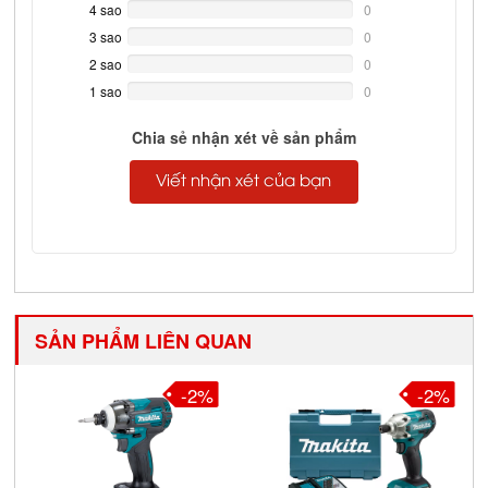
Complete
4 sao
0%
0
Complete
3 sao
0%
0
Complete
2 sao
0%
0
Complete
1 sao
0%
0
Complete
Chia sẻ nhận xét về sản phẩm
Viết nhận xét của bạn
SẢN PHẨM LIÊN QUAN
-2%
-2%