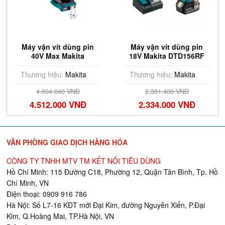
Máy vặn vít dùng pin
Máy vặn vít dùng pin
18V Makita DTD156RF
18V Makita DTD173RTJ
Thương hiệu:
Makita
Thương hiệu:
Makita
2.381.400 VNĐ
10.343.592 VNĐ
2.334.000 VNĐ
10.137.000 VNĐ
VĂN PHÒNG GIAO DỊCH HÀNG HÓA
CÔNG TY TNHH MTV TM KẾT NỐI TIÊU DÙNG
Hồ Chí Minh: 115 Đường C18, Phường 12, Quận Tân Bình, Tp. Hồ
Chí Minh, VN
Điện thoại: 0909 916 786
Hà Nội: Số L7-16 KĐT mới Đại Kim, đường Nguyễn Xiển, P.Đại
Kim, Q.Hoàng Mai, TP.Hà Nội, VN