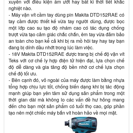
xuyên với điều kiện ẩm ướt hay bất kì thời tiết khắc 
nghiệt nào.
- Máy vặn vít cầm tay dùng pin Makita DTD152RAE có 
tay cầm được thiết kế vừa tay người dùng, được bọc 
một lớp cao su tạo độ nhám cao có tác dụng chống 
trượt vừa tạo cảm giác chắc chắn, êm tay vừa đảm bảo 
an toàn cho bạn kể cả khi bị ra mồ hôi tay hay tay bạn 
đang bị dính dầu nhớt trong lúc làm việc.
- 18V Makita DTD152RAE được trang bị chế độ vặn vít 
Teks với cơ chế ly hợp điện tử hiện đại, lựa chọn chế 
độ dễ dàng và gia tăng độ bền nhờ cơ chế lựa chọn 
chế độ tối ưu. 
- Bên cạnh đó, vỏ ngoài của máy được làm bằng nhựa 
tổng hợp chịu lực tốt, chống biến dạng khi bị tác động 
mạnh giúp bạn yên tâm sử dụng sản phẩm trong một 
thời gian dài mà không lo các vấn đề hư hỏng mang 
đến cho bạn một sản phẩm có tuổi thọ cao, góp phần 
tạo nên một chiếc máy bắn vít hoàn hảo về mọi mặt.