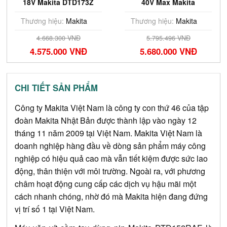
40V Max Makita
pin 18V Makita DFR551Z
TD002GZ01 (chưa pin
(Chưa Pin & Sạc)
sạc)
Thương hiệu:
Makita
Thương hiệu:
Makita
5.795.496 VNĐ
6.985.440 VNĐ
5.680.000 VNĐ
6.846.000 VNĐ
CHI TIẾT SẢN PHẨM
Công ty Makita Việt Nam là công ty con thứ 46 của tập 
đoàn Makita Nhật Bản được thành lập vào ngày 12 
tháng 11 năm 2009 tại Việt Nam. Makita Việt Nam là 
doanh nghiệp hàng đầu về dòng sản phẩm máy công 
nghiệp có hiệu quả cao mà vẫn tiết kiệm được sức lao 
động, thân thiện với môi trường. Ngoài ra, với phương 
châm hoạt động cung cấp các dịch vụ hậu mãi một 
cách nhanh chóng, nhờ đó mà Makita hiện đang đứng 
vị trí số 1 tại Việt Nam.