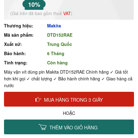
10%
(Giá trên đã bao gồm thuế
VAT
)
Thương hiệu:
Makita
Mã sản phẩm:
DTD152RAE
Xuất xứ:
Trung Quốc
Bảo hành:
6 Tháng
Tình trạng:
Còn hàng
Máy vặn vít dùng pin Makita DTD152RAE Chính hãng ✓ Giá tốt
hơn khi gọi ✓ chất lượng ✓ Bảo hành chính hãng ✓ Giao hàng cả
nước
MUA HÀNG TRONG 3 GIÂY
HOẶC
THÊM VÀO GIỎ HÀNG