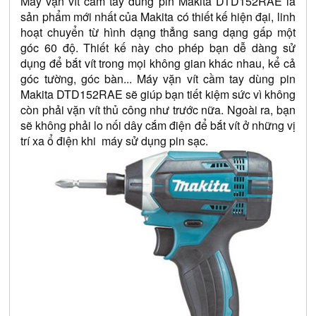
Máy vặn vít cầm tay dùng pin Makita DTD152RAE là 
sản phẩm mới nhất của Makita có thiết kế hiện đại, linh 
hoạt chuyển từ hình dạng thẳng sang dạng gấp một 
góc 60 độ. Thiết kế này cho phép bạn dễ dàng sử 
dụng để bắt vít trong mọi không gian khác nhau, kể cả 
góc tường, góc bàn... Máy vặn vít cầm tay dùng pin 
Makita DTD152RAE sẽ giúp bạn tiết kiệm sức vì không 
còn phải vặn vít thủ công như trước nữa. Ngoài ra, bạn 
sẽ không phải lo nối dây cắm điện để bắt vít ở những vị 
trí xa ổ điện khi  máy sử dụng pin sạc.