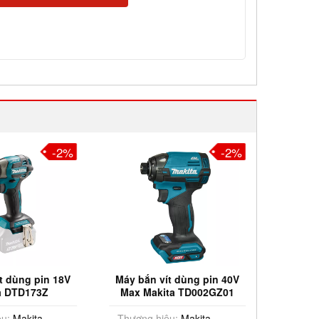
-2%
-2%
t dùng pin 18V
Máy bắn vít dùng pin 40V
Máy vặ
a DTD173Z
Max Makita TD002GZ01
Max Mak
(chưa pin sạc)
u:
Makita
Thương hiệu:
Makita
Thương