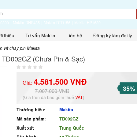
P0300
Makita DHP485
Makita DTD156
Makita HP1630
ới thiệu
Tư vấn Makita
Liên hệ
Đăng ký làm đại lý
 vít chạy pin Makita
ta TD002GZ (Chưa Pin & Sạc)
4.581.500 VNĐ
Giá:
35%
7.007.000 VNĐ
(Giá trên đã bao gồm thuế
VAT
)
Thương hiệu:
Makita
Mã sản phẩm:
TD002GZ
Xuất xứ:
Trung Quốc