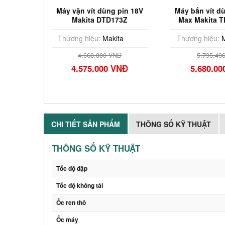
pin 40V
Máy vặn vít dùng pin 18V
Máy bắn vít d
004GZ
Makita DTD173Z
Max Makita 
(chưa pi
ta
Thương hiệu:
Makita
Thương hiệu:
M
Đ
4.668.300 VNĐ
5.795.49
VNĐ
4.575.000 VNĐ
5.680.0
CHI TIẾT SẢN PHẨM
THÔNG SỐ KỸ THUẬT
THÔNG SỐ KỸ THUẬT
Tốc độ đập
Tốc độ không tải
Ốc ren thô
Ốc máy