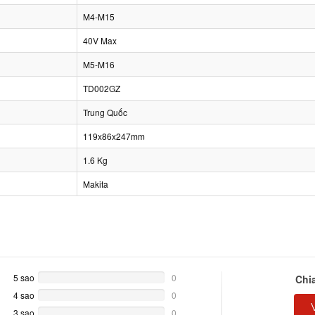
M4-M15
40V Max
M5-M16
TD002GZ
Trung Quốc
119x86x247mm
1.6 Kg
Makita
5 sao
0%
0
Chi
Complete
4 sao
0%
0
Complete
3 sao
0%
0