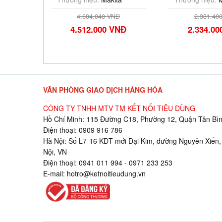
Đ
4.604.040 VNĐ
2.381.40
VNĐ
4.512.000 VNĐ
2.334.0
VĂN PHÒNG GIAO DỊCH HÀNG HÓA
CÔNG TY TNHH MTV TM KẾT NỐI TIÊU DÙNG
Hồ Chí Minh: 115 Đường C18, Phường 12, Quận Tân Bìn
Điện thoại: 0909 916 786
Hà Nội: Số L7-16 KĐT mới Đại Kim, đường Nguyễn Xiển,
Nội, VN
Điện thoại: 0941 011 994 - 0971 233 253
E-mail:
hotro@ketnoitieudung.vn