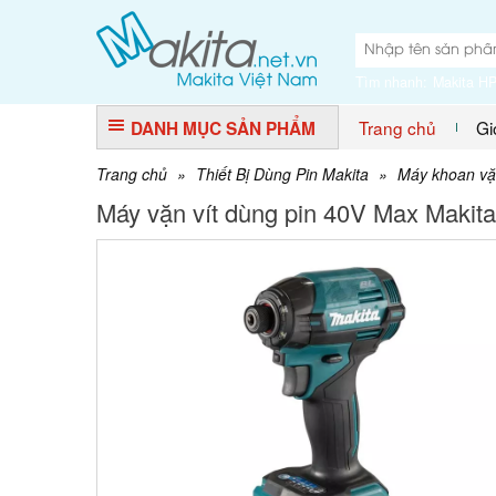
Tìm nhanh:
Makita H
Trang chủ
Gi
DANH MỤC SẢN PHẨM
Trang chủ
»
Thiết Bị Dùng Pin Makita
»
Máy khoan vặn
Máy vặn vít dùng pin 40V Max Maki