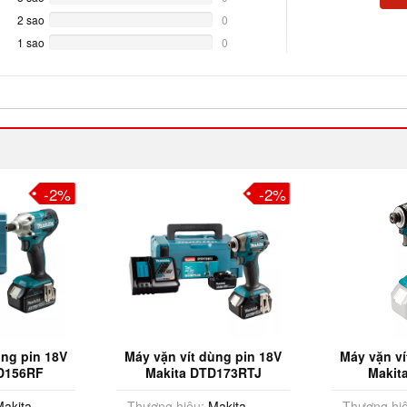
Complete
2 sao
0%
0
Complete
1 sao
0%
0
Complete
-2%
-2%
ùng pin 18V
Máy vặn vít dùng pin 18V
Máy vặn ví
D156RF
Makita DTD173RTJ
Makit
akita
Thương hiệu:
Makita
Thương hiệ