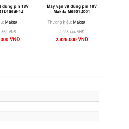
t dùng pin 18V
Máy vặn vít dùng pin 18V
Máy vặ
 DTD156SF1J
Makita M6901D001
Makita 
u:
Makita
Thương hiệu:
Makita
Thương
5.560 VNĐ
2.985.444 VNĐ
.000 VNĐ
2.926.000 VNĐ
4.