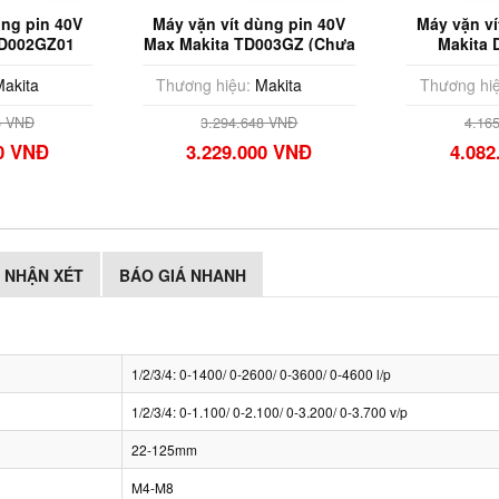
ùng pin 40V
Máy vặn vít dùng pin 40V
Máy vặn ví
TD002GZ01
Max Makita TD003GZ (Chưa
Makita
n sạc)
Pin & Sạc)
akita
Thương hiệu:
Makita
Thương hiệ
6 VNĐ
3.294.648 VNĐ
4.16
00 VNĐ
3.229.000 VNĐ
4.082
NHẬN XÉT
BÁO GIÁ NHANH
1/2/3/4: 0-1400/ 0-2600/ 0-3600/ 0-4600 l/p
1/2/3/4: 0-1.100/ 0-2.100/ 0-3.200/ 0-3.700 v/p
22-125mm
M4-M8