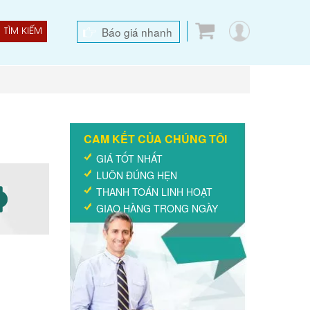
Báo giá nhanh
TÌM KIẾM
CAM KẾT CỦA CHÚNG TÔI
GIÁ TỐT NHẤT
LUÔN ĐÚNG HẸN
THANH TOÁN LINH HOẠT
GIAO HÀNG TRONG NGÀY