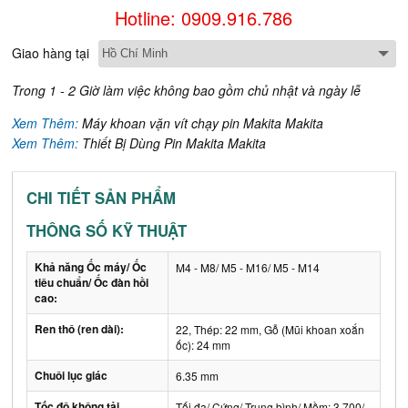
Hotline: 0909.916.786
Giao hàng tại
Trong 1 - 2 Giờ làm việc không bao gồm chủ nhật và ngày lễ
Xem Thêm:
Máy khoan vặn vít chạy pin Makita Makita
Xem Thêm:
Thiết Bị Dùng Pin Makita Makita
CHI TIẾT SẢN PHẨM
THÔNG SỐ KỸ THUẬT
Khả năng Ốc máy/ Ốc
M4 - M8/ M5 - M16/ M5 - M14
tiêu chuẩn/ Ốc đàn hồi
cao:
Ren thô (ren dài):
22, Thép: 22 mm, Gỗ (Mũi khoan xoắn
ốc): 24 mm
Chuôi lục giác
6.35 mm
Tốc độ không tải
Tối đa/ Cứng/ Trung bình/ Mềm: 3,700/