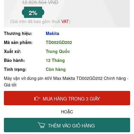
12.828.564 VNĐ
2%
(Giá trên đã bao gồm thuế
VAT
)
Thương hiệu:
Makita
Mã sản phẩm:
TD002GD202
Xuất xứ:
Trung Quốc
Bảo hành:
12 Tháng
Tình trạng:
Còn hàng
Máy vặn vít dùng pin 40V Max Makita TD002GD202 Chính hãng -
Giá tốt
MUA HÀNG TRONG 3 GIÂY
HOẶC
THÊM VÀO GIỎ HÀNG