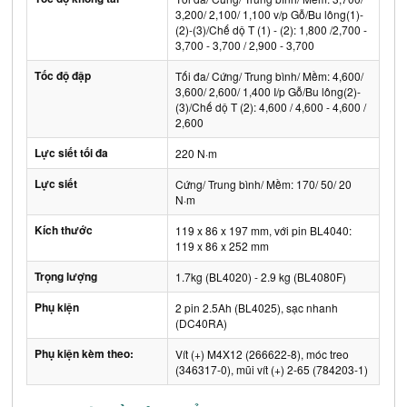
3,200/ 2,100/ 1,100 v/p Gỗ/Bu lông(1)-
(2)-(3)/Chế dộ T (1) - (2): 1,800 /2,700 -
3,700 - 3,700 / 2,900 - 3,700
Tốc độ đập
Tối đa/ Cứng/ Trung bình/ Mềm: 4,600/
3,600/ 2,600/ 1,400 I/p Gỗ/Bu lông(2)-
(3)/Chế dộ T (2): 4,600 / 4,600 - 4,600 /
2,600
Lực siết tối đa
220 N·m
Lực siết
Cứng/ Trung bình/ Mềm: 170/ 50/ 20
N·m
Kích thước
119 x 86 x 197 mm, với pin BL4040:
119 x 86 x 252 mm
Trọng lượng
1.7kg (BL4020) - 2.9 kg (BL4080F)
Phụ kiện
2 pin 2.5Ah (BL4025), sạc nhanh
(DC40RA)
Phụ kiện kèm theo:
Vít (+) M4X12 (266622-8), móc treo
(346317-0), mũi vít (+) 2-65 (784203-1)