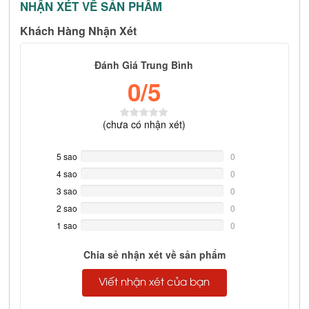
NHẬN XÉT VỀ SẢN PHẨM
Khách Hàng Nhận Xét
Đánh Giá Trung Bình
0
/5
(
chưa có
nhận xét)
5 sao
0%
0
Complete
4 sao
0%
0
Complete
3 sao
0%
0
Complete
2 sao
0%
0
Complete
1 sao
0%
0
Complete
Chia sẻ nhận xét về sản phẩm
Viết nhận xét của bạn