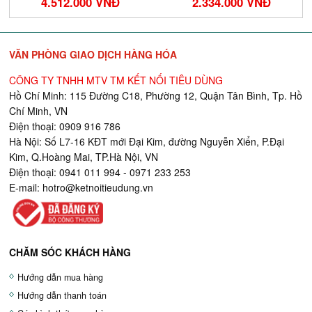
4.512.000 VNĐ
2.334.000 VNĐ
VĂN PHÒNG GIAO DỊCH HÀNG HÓA
CÔNG TY TNHH MTV TM KẾT NỐI TIÊU DÙNG
Hồ Chí Minh: 115 Đường C18, Phường 12, Quận Tân Bình, Tp. Hồ
Chí Minh, VN
Điện thoại: 0909 916 786
Hà Nội: Số L7-16 KĐT mới Đại Kim, đường Nguyễn Xiển, P.Đại
Kim, Q.Hoàng Mai, TP.Hà Nội, VN
Điện thoại: 0941 011 994 - 0971 233 253
E-mail:
hotro@ketnoitieudung.vn
CHĂM SÓC KHÁCH HÀNG
Hướng dẫn mua hàng
Hướng dẫn thanh toán