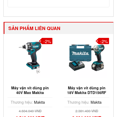
SẢN PHẨM LIÊN QUAN
-2%
-2%
Máy vặn vít dùng pin
Máy vặn vít dùng pin
40V Max Makita
18V Makita DTD156RF
TD004GZ
Thương hiệu:
Makita
Thương hiệu:
Makita
4.604.040 VNĐ
2.381.400 VNĐ