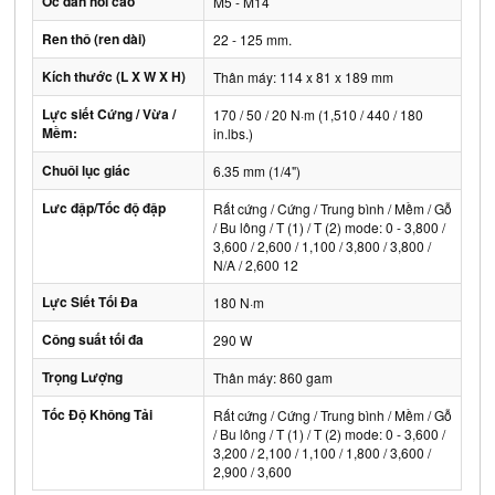
Ốc đàn hồi cao
M5 - M14
Ren thô (ren dài)
22 - 125 mm.
Kích thước (L X W X H)
Thân máy: 114 x 81 x 189 mm
Lực siết Cứng / Vừa /
170 / 50 / 20 N·m (1,510 / 440 / 180
Mềm:
in.lbs.)
Chuôi lục giác
6.35 mm (1/4")
Lưc đập/Tốc độ đập
Rất cứng / Cứng / Trung bình / Mềm / Gỗ
/ Bu lông / T (1) / T (2) mode: 0 - 3,800 /
3,600 / 2,600 / 1,100 / 3,800 / 3,800 /
N/A / 2,600 12
Lực Siết Tối Đa
180 N·m
Công suất tối đa
290 W
Trọng Lượng
Thân máy: 860 gam
Tốc Độ Không Tải
Rất cứng / Cứng / Trung bình / Mềm / Gỗ
/ Bu lông / T (1) / T (2) mode: 0 - 3,600 /
3,200 / 2,100 / 1,100 / 1,800 / 3,600 /
2,900 / 3,600