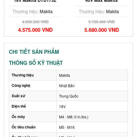
18V Makita DTD173Z
40V Max Makita
TD002GZ01 (chưa pin
sạc)
Thương hiệu:
Makita
Thương hiệu:
Makita
4.668.300 VNĐ
5.795.496 VNĐ
4.575.000 VNĐ
5.680.000 VNĐ
CHI TIẾT SẢN PHẨM
THÔNG SỐ KỸ THUẬT
Thương hiệu
Makita
Công nghệ
Nhật Bản
Xuất xứ
Trung Quốc
Điện thế
18V
Ốc máy
M4 - M8; 0 in.lbs.)
Ốc tiêu chuẩn
M5 - M16