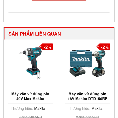
SẢN PHẨM LIÊN QUAN
-2%
-2%
Máy vặn vít dùng pin
Máy vặn vít dùng pin
40V Max Makita
18V Makita DTD156RF
TD004GZ
Thương hiệu:
Makita
Thương hiệu:
Makita
4.604.040 VNĐ
2.381.400 VNĐ