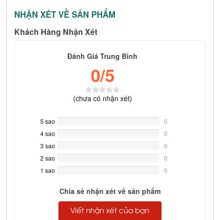
NHẬN XÉT VỀ SẢN PHẨM
Khách Hàng Nhận Xét
Đánh Giá Trung Bình
0
/5
(
chưa có
nhận xét)
5 sao
0%
0
Complete
4 sao
0%
0
Complete
3 sao
0%
0
Complete
2 sao
0%
0
Complete
1 sao
0%
0
Complete
Chia sẻ nhận xét về sản phẩm
Viết nhận xét của bạn