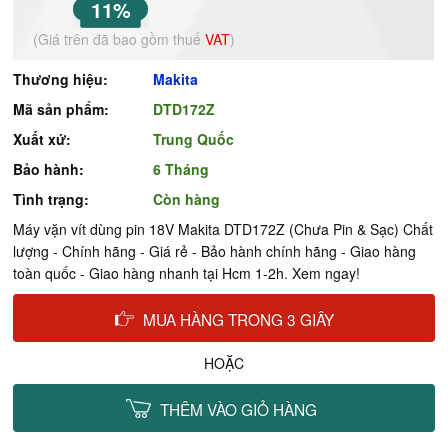
11%
(Giá trên đã bao gồm thuế
VAT
)
Thương hiệu:
Makita
Mã sản phẩm:
DTD172Z
Xuất xứ:
Trung Quốc
Bảo hành:
6 Tháng
Tình trạng:
Còn hàng
Máy vặn vít dùng pin 18V Makita DTD172Z (Chưa Pin & Sạc) Chất
lượng - Chính hãng - Giá rẻ - Bảo hành chính hãng - Giao hàng
toàn quốc - Giao hàng nhanh tại Hcm 1-2h. Xem ngay!
MUA HÀNG TRONG 3 GIÂY
HOẶC
THÊM VÀO GIỎ HÀNG