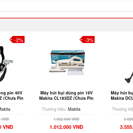
-2%
-3%
ùng pin 40V
Máy hút bụi dùng pin 18V
Máy hút bụ
Z (Chưa Pin
Makita CL183DZ (Chưa Pin
Makita DC
c)
& Sạc)
Pin
akita
Thương hiệu:
Makita
Thương hiệ
2 VNĐ
1.032.696 VNĐ
3.62
00 VNĐ
1.012.000 VNĐ
3.555