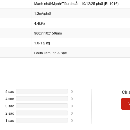
Mạnh nhất/Mạnh/Tiêu chuẩn: 10/12/25 phút (BL1016)
1.2m³/phút
4.4kPa
960x110x150mm
1.0-1.2 kg
Chưa kèm Pin & Sạc
5 sao
0%
0
Chi
Complete
4 sao
0%
0
Complete
3 sao
0%
0
Complete
2 sao
0%
0
Complete
1 sao
0%
0
Complete