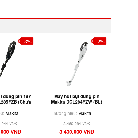
-3%
-2%
i dùng pin 18V
Máy hút bụi dùng pin
Máy hú
L285FZB (Chưa
Makita DCL284FZW (BL)
Makita
 & Sạc)
(18V)
u:
Makita
Thương hiệu:
Makita
Thương
8.044 VNĐ
3.469.284 VNĐ
.000 VNĐ
3.400.000 VNĐ
3.