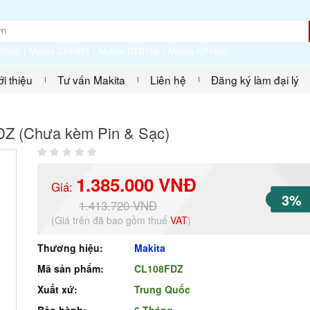
P0300
Makita DHP485
Makita DTD156
Makita HP1630
ới thiệu
Tư vấn Makita
Liên hệ
Đăng ký làm đại lý
FDZ (Chưa kèm Pin & Sạc)
1.385.000 VNĐ
Giá:
3%
1.413.720 VNĐ
(Giá trên đã bao gồm thuế
VAT
)
Thương hiệu:
Makita
Mã sản phẩm:
CL108FDZ
Xuất xứ:
Trung Quốc