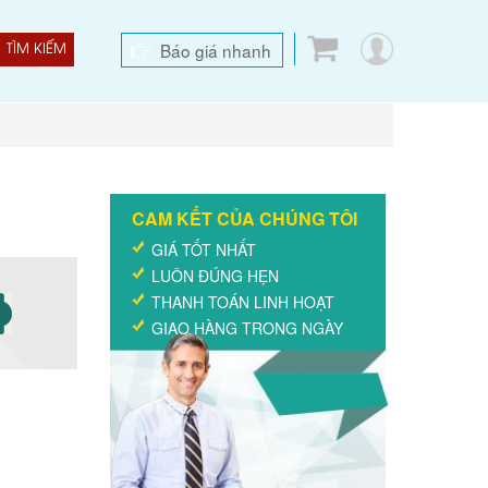
Báo giá nhanh
TÌM KIẾM
CAM KẾT CỦA CHÚNG TÔI
GIÁ TỐT NHẤT
LUÔN ĐÚNG HẸN
THANH TOÁN LINH HOẠT
GIAO HÀNG TRONG NGÀY