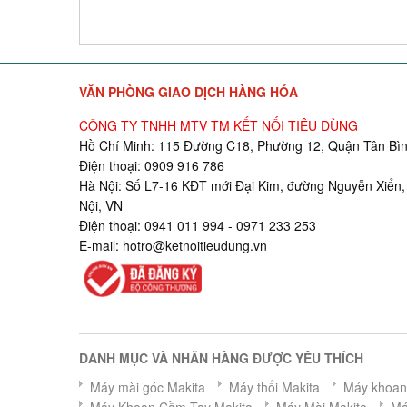
VĂN PHÒNG GIAO DỊCH HÀNG HÓA
CÔNG TY TNHH MTV TM KẾT NỐI TIÊU DÙNG
Hồ Chí Minh: 115 Đường C18, Phường 12, Quận Tân Bìn
Điện thoại: 0909 916 786
Hà Nội: Số L7-16 KĐT mới Đại Kim, đường Nguyễn Xiển,
Nội, VN
Điện thoại: 0941 011 994 - 0971 233 253
E-mail:
hotro@ketnoitieudung.vn
DANH MỤC VÀ NHÃN HÀNG ĐƯỢC YÊU THÍCH
Máy mài góc Makita
Máy thổi Makita
Máy khoan 