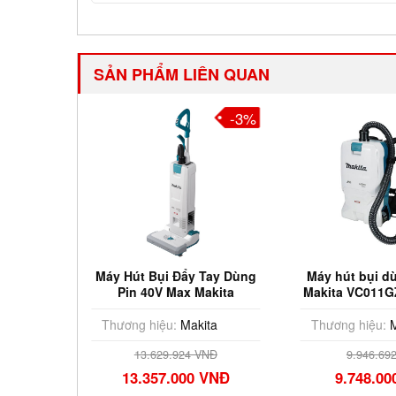
SẢN PHẨM LIÊN QUAN
-3%
-3%
pin 40V
Máy Hút Bụi Đẩy Tay Dùng
Máy hút bụi d
004GZ
Pin 40V Max Makita
Makita VC011G
VC010GZ (Chưa Pin Sạc)
& Sạ
ta
Thương hiệu:
Makita
Thương hiệu:
M
Đ
13.629.924 VNĐ
9.946.69
VNĐ
13.357.000 VNĐ
9.748.0