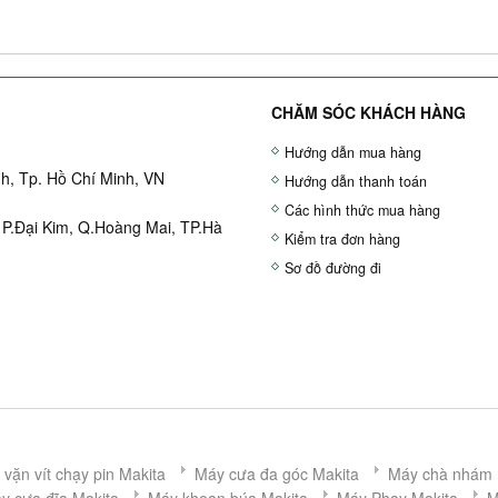
CHĂM SÓC KHÁCH HÀNG
Hướng dẫn mua hàng
h, Tp. Hồ Chí Minh, VN
Hướng dẫn thanh toán
Các hình thức mua hàng
 P.Đại Kim, Q.Hoàng Mai, TP.Hà
Kiểm tra đơn hàng
Sơ đồ đường đi
vặn vít chạy pin Makita
Máy cưa đa góc Makita
Máy chà nhám 