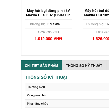
Máy hút bụi dùng pin 18V
Máy hút bụi d
Makita CL183DZ (Chưa Pin
Makita DCL18
& Sạc)
Pin & 
Thương hiệu:
Makita
Thương hiệu:
M
1.032.696 VNĐ
1.659.42
1.012.000 VNĐ
1.626.0
CHI TIẾT SẢN PHẨM
THÔNG SỐ KỸ THUẬT
THÔNG SỐ KỸ THUẬT
Thương hiệu
Công suất hút:
Khả năng chứa: