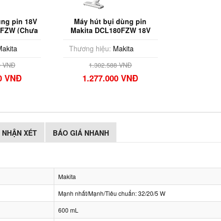
ùng pin 18V
Máy hút bụi dùng pin
2FZW (Chưa
Makita DCL180FZW 18V
Sạc)
akita
Thương hiệu:
Makita
0 VNĐ
1.302.588 VNĐ
00 VNĐ
1.277.000 VNĐ
NHẬN XÉT
BÁO GIÁ NHANH
Makita
Mạnh nhất/Mạnh/Tiêu chuẩn: 32/20/5 W
600 mL