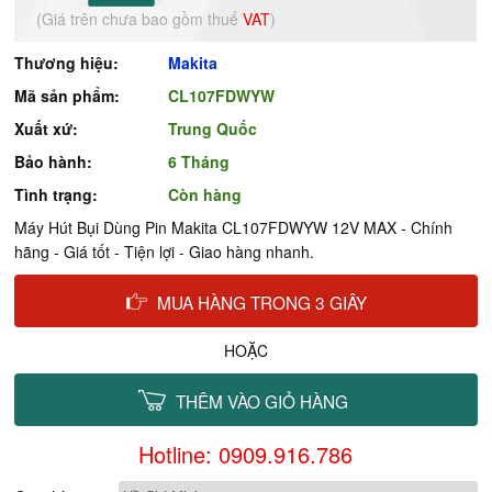
(Giá trên chưa bao gồm thuế
VAT
)
Thương hiệu:
Makita
Mã sản phẩm:
CL107FDWYW
Xuất xứ:
Trung Quốc
Bảo hành:
6 Tháng
Tình trạng:
Còn hàng
Máy Hút Bụi Dùng Pin Makita CL107FDWYW 12V MAX - Chính
hãng - Giá tốt - Tiện lợi - Giao hàng nhanh.
MUA HÀNG TRONG 3 GIÂY
HOẶC
THÊM VÀO GIỎ HÀNG
Hotline: 0909.916.786