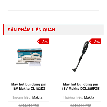
SẢN PHẨM LIÊN QUAN
-3%
-3%
Máy hút bụi dùng pin
Máy hút bụi dùng pin
18V Makita CL183DZ
18V Makita DCL285FZB
(Chưa Pin & Sạc)
(Chưa Pin & Sạc)
Thương hiệu:
Makita
Thương hiệu:
Makita
1.032.696 VNĐ
3.628.044 VNĐ