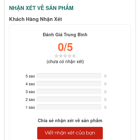
NHẬN XÉT VỀ SẢN PHẨM
Khách Hàng Nhận Xét
Đánh Giá Trung Bình
0
/5
(
chưa có
nhận xét)
5 sao
0%
0
Complete
4 sao
0%
0
Complete
3 sao
0%
0
Complete
2 sao
0%
0
Complete
1 sao
0%
0
Complete
Chia sẻ nhận xét về sản phẩm
Viết nhận xét của bạn