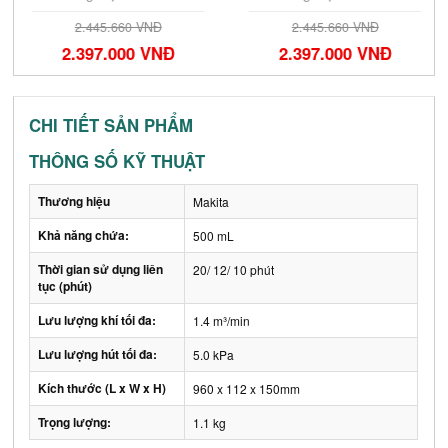
2.445.660 VNĐ
2.445.660 VNĐ
2.397.000 VNĐ
2.397.000 VNĐ
CHI TIẾT SẢN PHẨM
THÔNG SỐ KỸ THUẬT
Thương hiệu
Makita
Khả năng chứa:
500 mL
Thời gian sử dụng liên
20/ 12/ 10 phút
tục (phút)
Lưu lượng khí tối đa:
1.4 m³/min
Lưu lượng hút tối đa:
5.0 kPa
Kích thước (L x W x H)
960 x 112 x 150mm
Trọng lượng:
1.1 kg