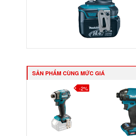
SẢN PHẨM CÙNG MỨC GIÁ
-2%
-2%