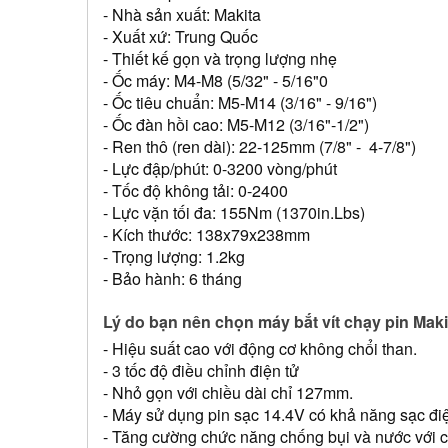
- Nhà sản xuất: Makita
- Xuất xứ: Trung Quốc 
- Thiết kế gọn và trọng lượng nhẹ
- Ốc máy: M4-M8 (5/32" - 5/16"0 
- Ốc tiêu chuẩn: M5-M14 (3/16" - 9/16")
- Ốc đàn hồi cao: M5-M12 (3/16"-1/2")
- Ren thô (ren dài): 22-125mm (7/8" -  4-7/8")
- Lực đập/phút: 0-3200 vòng/phút
- Tốc độ không tải: 0-2400
- Lực vặn tối đa: 155Nm (1370in.Lbs)
- Kích thước: 138x79x238mm 
- Trọng lượng: 1.2kg 
- Bảo hành: 6 tháng
Lý do bạn nên chọn máy bắt vít chạy pin Ma
- Hiệu suất cao với động cơ không chổi than.
- 3 tốc độ điều chỉnh điện tử
- Nhỏ gọn với chiều dài chỉ 127mm.
- Máy sử dụng pin sạc 14.4V có khả năng sạc điệ
- Tăng cường chức năng chống bụi và nước với cô