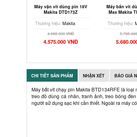
n vít dùng pin 18V
Máy bắn vít dùng pin 40V
Máy
akita DTD173Z
Max Makita TD002GZ01
18V
(chưa pin sạc)
g hiệu:
Makita
Thương hiệu:
Makita
Th
4.668.300 VNĐ
5.795.496 VNĐ
.575.000 VNĐ
5.680.000 VNĐ
CHI TIẾT SẢN PHẨM
NHẬN XÉT
BÁO GIÁ 
Máy bắt vít chạy pin Makita BTD134RFE là loại 
treo đồ dùng cá nhân, tranh ảnh, treo bóng đèn 
người sử dụng sạc khi cần thiết. Ngoài ra máy c