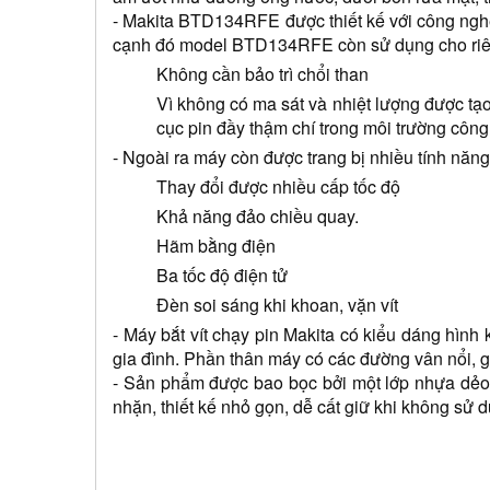
- Makita BTD134RFE được thiết kế với công nghệ
cạnh đó model BTD134RFE còn sử dụng cho riêng
Không cần bảo trì chổi than
Vì không có ma sát và nhiệt lượng được tạo 
cục pin đầy thậm chí trong môi trường công
- Ngoài ra máy còn được trang bị nhiều tính năng
Thay đổi được nhiều cấp tốc độ 
Khả năng đảo chiều quay.
Hãm bằng điện
Ba tốc độ điện tử
Đèn soi sáng khi khoan, vặn vít
- Máy bắt vít chạy pin Makita có kiểu dáng hình 
gia đình. Phần thân máy có các đường vân nổi, g
- Sản phẩm được bao bọc bởi một lớp nhựa dẻ
nhặn, thiết kế nhỏ gọn, dễ cất giữ khi không sử 