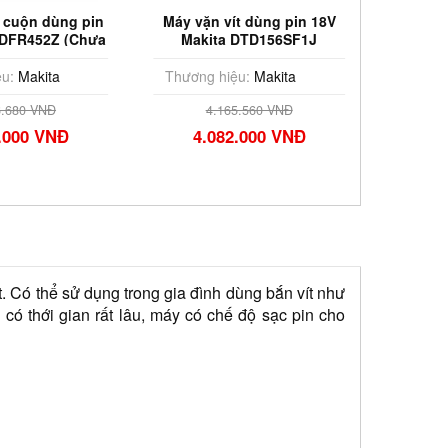
Máy vặn vít dùng pin 18V
Máy cưa xích dùng pin 40V
Makita DTD156SF1J
Max Makita UC004GZ (Chưa
Pin & Sạc)
Thương hiệu:
Makita
Thương hiệu:
Makita
4.165.560 VNĐ
7.007.000 VNĐ
4.082.000 VNĐ
Có thể sử dụng trong gia đình dùng bắn vít như 
có thới gian rất lâu, máy có chế độ sạc pin cho 