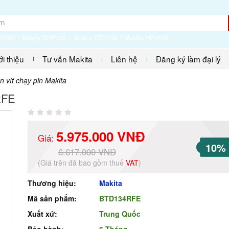
P0300
Makita DHP485
Makita DTD156
Makita HP1630
ới thiệu
Tư vấn Makita
Liên hệ
Đăng ký làm đại lý
 vít chạy pin Makita
RFE
5.975.000 VNĐ
Giá:
10%
6.617.000 VNĐ
(Giá trên đã bao gồm thuế
VAT
)
Thương hiệu:
Makita
Mã sản phẩm:
BTD134RFE
Xuất xứ:
Trung Quốc