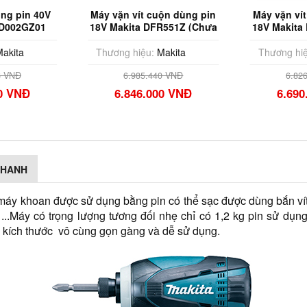
 vặn vít cuộn dùng pin
Máy vặn vít cuộn dùng pin
 Makita DFR551Z (Chưa
18V Makita DFR452Z (Chưa
Pin & Sạc)
Pin & Sạc)
ương hiệu:
Makita
Thương hiệu:
Makita
6.985.440 VNĐ
6.826.680 VNĐ
6.846.000 VNĐ
6.690.000 VNĐ
NHANH
máy khoan được sử dụng bằng pin có thể sạc được dùng bắn vít. 
...Máy có trọng lượng tương đối nhẹ chỉ có 1,2 kg pin sử dụng 
ó kích thước  vô cùng gọn gàng và dễ sử dụng.