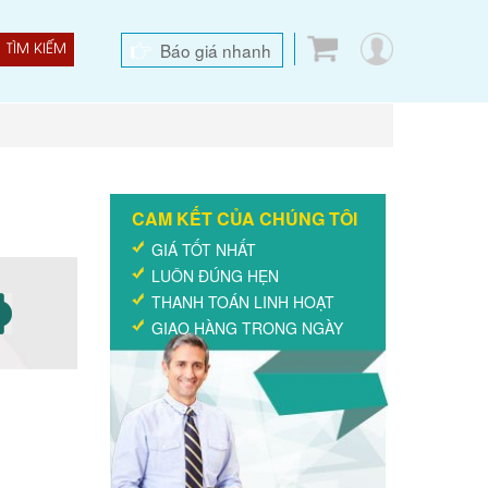
Báo giá nhanh
TÌM KIẾM
CAM KẾT CỦA CHÚNG TÔI
GIÁ TỐT NHẤT
LUÔN ĐÚNG HẸN
THANH TOÁN LINH HOẠT
GIAO HÀNG TRONG NGÀY