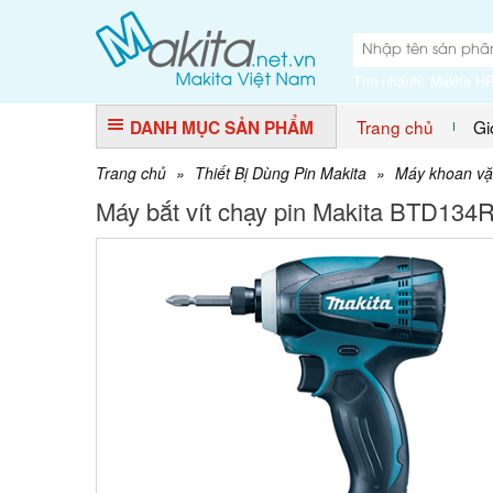
Tìm nhanh:
Makita H
Trang chủ
Gi
DANH MỤC SẢN PHẨM
Trang chủ
»
Thiết Bị Dùng Pin Makita
»
Máy khoan vặn
Máy bắt vít chạy pin Makita BTD134