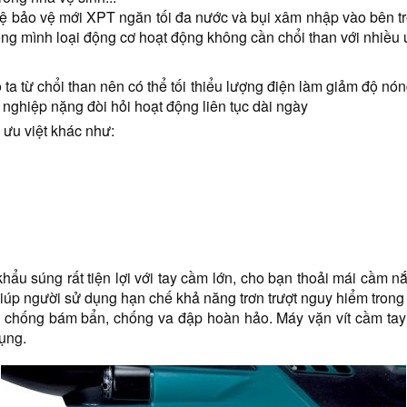
 bảo vệ mới XPT ngăn tối đa nước và bụi xâm nhập vào bên tro
 mình loại động cơ hoạt động không cần chổi than với nhiều 
ta từ chổi than nên có thể tối thiểu lượng điện làm giảm độ nón
 nghiệp nặng đòi hỏi hoạt động liên tục dài ngày
 ưu việt khác như:
khẩu súng rất tiện lợi với tay cầm lớn, cho bạn thoải mái cầm nắ
iúp người sử dụng hạn chế khả năng trơn trượt nguy hiểm trong 
o chống bám bẩn, chống va đập hoàn hảo. Máy vặn vít cầm ta
dụng.