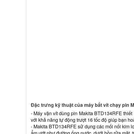
Đặc trưng kỹ thuật của máy bắt vít chạy pin
- Máy vặn vít dùng pin Makita BTD134RFE thiết 
với khả năng tự động trượt 16 tốc độ giúp bạn h
- Makita BTD134RFE sử dụng các mối nối kim lo
ẩm ướt như đường ống nước, dưới bồn rửa mặt, tr