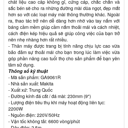
chất liệu cao cấp không gỉ, cứng cáp, chắc chắn và 
sắc bén sẽ cho ra những đường mài dũa ngọt, đẹp mắt 
hơn so với các loại máy mài thông thường khác. Ngoài 
ra, thao tác trở nên dễ dàng hơn nhờ vào tay nắm với 
báng cầm mềm giúp cầm nắm thoải mái và cách nhiệt, 
cách điện kép hiệu quả sẽ giúp công việc của bạn trở 
nên nhẹ nhàng hơn rất nhiều.
- Thân máy được trang bị tính năng chịu lực cao vừa 
bảo đảm sự thoải mái cho bạn trong lúc làm việc vừa 
góp phần nâng cao tuổi thọ cho sản phẩm để bạn yên 
tâm sử dụng.
Thông số kỹ thuật 
- Mã sản phẩm: GA9061R
- Nhà sản xuất: Makita
- Xuất xứ: Trung Quốc
- Đường kính đá cắt / đá mài: 230mm (9")
- Lượng điện tiêu thụ khi máy hoạt động liên tục: 
2200W
- Nguồn điện: 220V/50Hz
- Vận tốc không tải: 6600 vòng/phút
- Dây điện: 2.5m