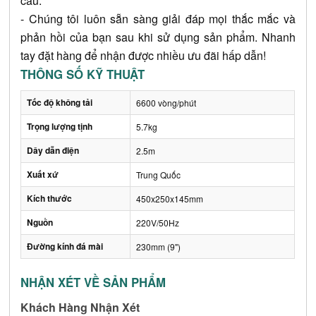
cầu.
- Chúng tôi luôn sẵn sàng giải đáp mọi thắc mắc và 
phản hồi của bạn sau khi sử dụng sản phẩm. Nhanh 
tay đặt hàng để nhận được nhiều ưu đãi hấp dẫn!
THÔNG SỐ KỸ THUẬT
Tốc độ không tải
6600 vòng/phút
Trọng lượng tịnh
5.7kg
Dây dẫn điện
2.5m
Xuất xứ
Trung Quốc
Kích thước
450x250x145mm
Nguồn
220V/50Hz
Đường kính đá mài
230mm (9")
NHẬN XÉT VỀ SẢN PHẨM
Khách Hàng Nhận Xét