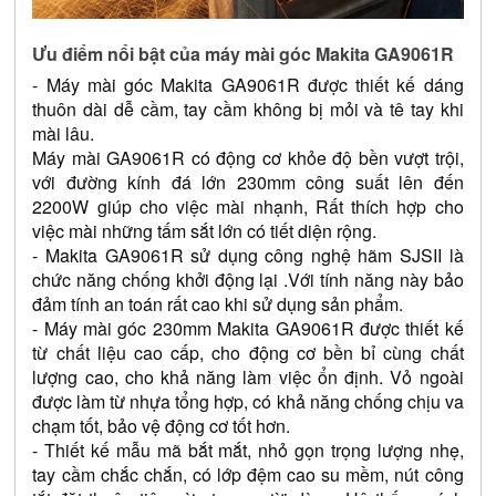
Ưu điểm nổi bật của máy mài góc Makita GA9061R
- Máy mài góc Makita GA9061R được thiết kế dáng 
thuôn dài dễ cầm, tay cầm không bị mỏi và tê tay khi 
mài lâu.
Máy mài GA9061R có động cơ khỏe độ bền vượt trội, 
với đường kính đá lớn 230mm công suất lên đến 
2200W giúp cho việc mài nhạnh, Rất thích hợp cho 
việc mài những tấm sắt lớn có tiết diện rộng.
- Makita GA9061R sử dụng công nghệ hãm SJSII là 
chức năng chống khởi động lại .Với tính năng này bảo 
đảm tính an toán rất cao khi sử dụng sản phẩm.
- Máy mài góc 230mm Makita GA9061R được thiết kế 
từ chất liệu cao cấp, cho động cơ bền bỉ cùng chất 
lượng cao, cho khả năng làm việc ổn định. Vỏ ngoài 
được làm từ nhựa tổng hợp, có khả năng chống chịu va 
chạm tốt, bảo vệ động cơ tốt hơn. 
- Thiết kế mẫu mã bắt mắt, nhỏ gọn trọng lượng nhẹ, 
tay cầm chắc chắn, có lớp đệm cao su mềm, nút công 