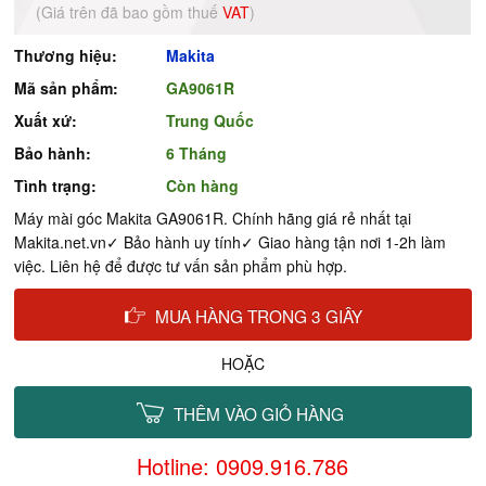
(Giá trên đã bao gồm thuế
VAT
)
Thương hiệu:
Makita
Mã sản phẩm:
GA9061R
Xuất xứ:
Trung Quốc
Bảo hành:
6 Tháng
Tình trạng:
Còn hàng
Máy mài góc Makita GA9061R. Chính hãng giá rẻ nhất tại
Makita.net.vn✓ Bảo hành uy tính✓ Giao hàng tận nơi 1-2h làm
việc. Liên hệ để được tư vấn sản phẩm phù hợp.
MUA HÀNG TRONG 3 GIÂY
HOẶC
THÊM VÀO GIỎ HÀNG
Hotline: 0909.916.786