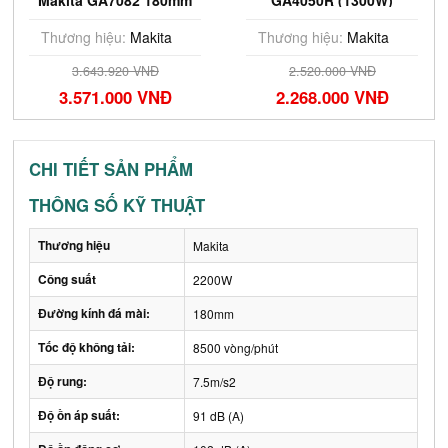
Makita GA7082 180mm
GA4050R (1300W)
100mm
Thương hiệu:
Makita
Thương hiệu:
Makita
3.643.920 VNĐ
2.520.000 VNĐ
3.571.000 VNĐ
2.268.000 VNĐ
CHI TIẾT SẢN PHẨM
THÔNG SỐ KỸ THUẬT
Thương hiệu
Makita
Công suất
2200W
Đường kính đá mài:
180mm
Tốc độ không tải:
8500 vòng/phút
Độ rung:
7.5m/s2
Độ ồn áp suất:
91 dB (A)