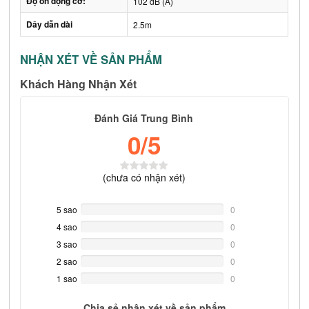
Độ ồn động cơ:
102 dB (A)
Dây dẫn dài
2.5m
NHẬN XÉT VỀ SẢN PHẨM
Khách Hàng Nhận Xét
Đánh Giá Trung Bình
0
/5
(
chưa có
nhận xét)
5 sao
0%
0
Complete
4 sao
0%
0
Complete
3 sao
0%
0
Complete
2 sao
0%
0
Complete
1 sao
0%
0
Complete
Chia sẻ nhận xét về sản phẩm