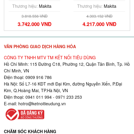
Thương hiệu:
Makita
Thương hiệu:
Makita
3.818.556 VNĐ
4.303.152 VNĐ
3.742.000 VNĐ
4.217.000 VNĐ
VĂN PHÒNG GIAO DỊCH HÀNG HÓA
CÔNG TY TNHH MTV TM KẾT NỐI TIÊU DÙNG
Hồ Chí Minh: 115 Đường C18, Phường 12, Quận Tân Bình, Tp. Hồ
Chí Minh, VN
Điện thoại: 0909 916 786
Hà Nội: Số L7-16 KĐT mới Đại Kim, đường Nguyễn Xiển, P.Đại
Kim, Q.Hoàng Mai, TP.Hà Nội, VN
Điện thoại: 0941 011 994 - 0971 233 253
E-mail:
hotro@ketnoitieudung.vn
CHĂM SÓC KHÁCH HÀNG