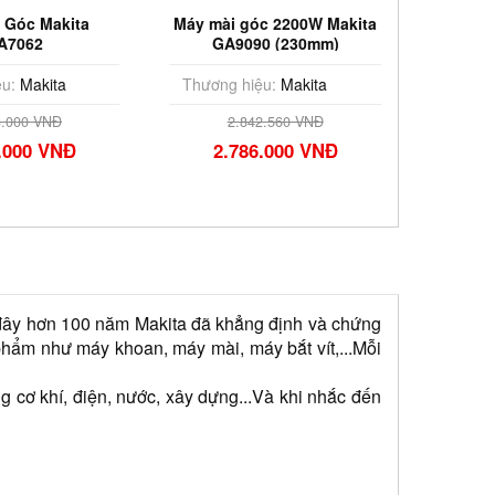
 Góc Makita
Máy mài góc 2200W Makita
Máy mài
A7062
GA9090 (230mm)
G
200W/Công Tắc
Bóp)
u:
Makita
Thương hiệu:
Makita
Thương
3.000 VNĐ
2.842.560 VNĐ
.000 VNĐ
2.786.000 VNĐ
3.
 đây hơn 100 năm Makita đã khẳng định và chứng 
hẩm như máy khoan, máy mài, máy bắt vít,...Mỗi 
 cơ khí, điện, nước, xây dựng...Và khi nhắc đến 