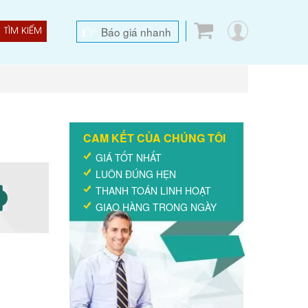
Báo giá nhanh
TÌM KIẾM
CAM KẾT CỦA CHÚNG TÔI
GIÁ TỐT NHẤT
LUÔN ĐÚNG HẸN
THANH TOÁN LINH HOẠT
GIAO HÀNG TRONG NGÀY