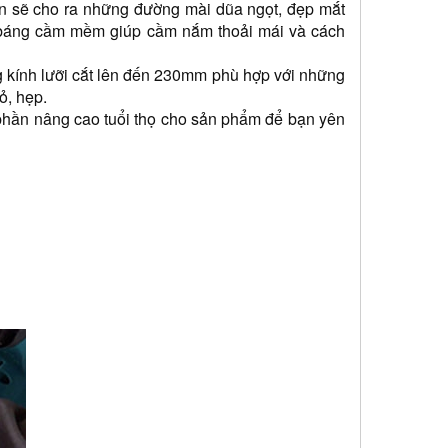
én sẽ cho ra những đường mài dũa ngọt, đẹp mắt 
i báng cầm mềm giúp cầm nắm thoải mái và cách 
 kính lưỡi cắt lên đến 230mm phù hợp với những 
ỏ, hẹp.
phần nâng cao tuổi thọ cho sản phẩm để bạn yên 