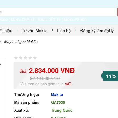
P0300
Makita DHP485
Makita DTD156
Makita HP1630
ới thiệu
Tư vấn Makita
Liên hệ
Đăng ký làm đại lý
»
Máy mài góc Makita
2.834.000 VNĐ
Giá:
11%
3.149.000 VNĐ
(Giá trên đã bao gồm thuế
VAT
)
Thương hiệu:
Makita
Mã sản phẩm:
GA7030
Xuất xứ:
Trung Quốc