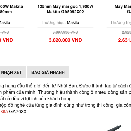
800W Makita
125mm Máy mài góc 1,900W
Máy Mài
180mm
Makita GA5092X02
G
(180MM/2
akita
Thương hiệu:
Makita
Thương hiệ
0 VNĐ
3.897.936 VNĐ
2.92
00 VNĐ
3.820.000 VNĐ
2.631
NHẬN XÉT
BÁO GIÁ NHANH
ng hàng đầu thế giới đến từ Nhật Bản. Được thành lập từ cách
sản phẩm của mình. Thương hiệu thành công ở nhiều dòng sản p
ất cả đều vì lợi ích của khách hàng.
ộp đồ nghề của từng gia đình cũng như trong thi công, gia công
kita 
GA7030
.