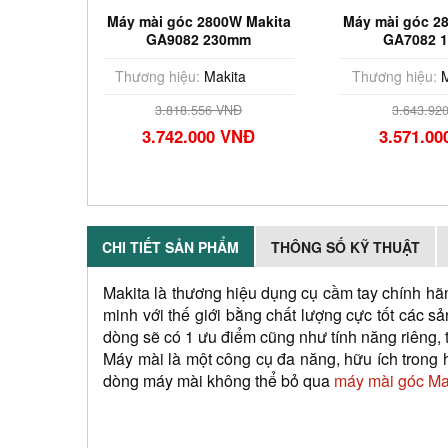
W Makita
Máy mài góc 2800W Makita
Máy mài góc 2
mm)
GA9082 230mm
GA7082 
ta
Thương hiệu:
Makita
Thương hiệu:
M
Đ
3.818.556 VNĐ
3.643.92
VNĐ
3.742.000 VNĐ
3.571.0
CHI TIẾT SẢN PHẨM
THÔNG SỐ KỸ THUẬT
Makita là thương hiệu dụng cụ cầm tay chính hã
minh với thế giới bằng chất lượng cực tốt các 
dòng sẽ có 1 ưu điểm cũng như tính năng riêng, t
Máy mài là một công cụ đa năng, hữu ích trong h
dòng máy mài không thể bỏ qua
 máy mài góc Ma