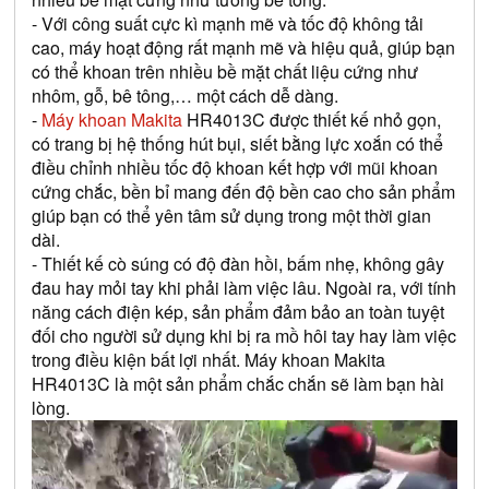
- Với công suất cực kì mạnh mẽ và tốc độ không tải 
cao, máy hoạt động rất mạnh mẽ và hiệu quả, giúp bạn 
có thể khoan trên nhiều bề mặt chất liệu cứng như 
nhôm, gỗ, bê tông,… một cách dễ dàng. 
-
 Máy khoan Makita 
HR4013C
 được thiết kế nhỏ gọn, 
có trang bị hệ thống hút bụi, siết bằng lực xoắn có thể 
điều chỉnh nhiều tốc độ khoan kết hợp với mũi khoan 
cứng chắc, bền bỉ mang đến độ bền cao cho sản phẩm 
giúp bạn có thể yên tâm sử dụng trong một thời gian 
dài. 
- Thiết kế cò súng có độ đàn hồi, bấm nhẹ, không gây 
đau hay mỏi tay khi phải làm việc lâu. Ngoài ra, với tính 
năng cách điện kép, sản phẩm đảm bảo an toàn tuyệt 
đối cho người sử dụng khi bị ra mồ hôi tay hay làm việc 
trong điều kiện bất lợi nhất. Máy khoan Makita 
HR4013C
 là một sản phẩm chắc chắn sẽ làm bạn hài 
lòng.