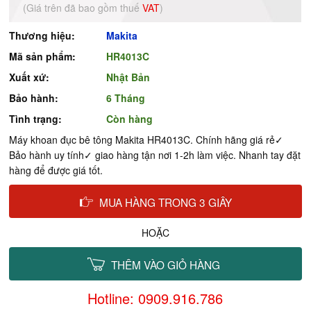
(Giá trên đã bao gồm thuế
VAT
)
Thương hiệu:
Makita
Mã sản phẩm:
HR4013C
Xuất xứ:
Nhật Bản
Bảo hành:
6 Tháng
Tình trạng:
Còn hàng
Máy khoan đục bê tông Makita HR4013C. Chính hãng giá rẻ✓
Bảo hành uy tính✓ giao hàng tận nơi 1-2h làm việc. Nhanh tay đặt
hàng để được giá tốt.
MUA HÀNG TRONG 3 GIÂY
HOẶC
THÊM VÀO GIỎ HÀNG
Hotline: 0909.916.786