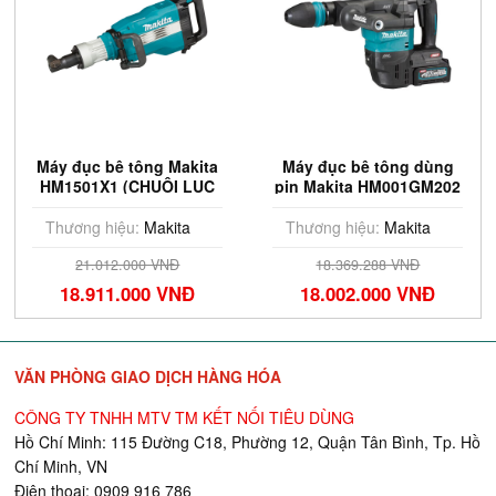
Máy đục bê tông Makita
Máy đục bê tông dùng
HM1501X1 (CHUÔI LỤC
pin Makita HM001GM202
GIÁC 30MM)
(CHUÔI GÀI SDS-
MAX/AWS/BL)(40V MAX)
Thương hiệu:
Makita
Thương hiệu:
Makita
21.012.000 VNĐ
18.369.288 VNĐ
18.911.000 VNĐ
18.002.000 VNĐ
VĂN PHÒNG GIAO DỊCH HÀNG HÓA
CÔNG TY TNHH MTV TM KẾT NỐI TIÊU DÙNG
Hồ Chí Minh: 115 Đường C18, Phường 12, Quận Tân Bình, Tp. Hồ
Chí Minh, VN
Điện thoại: 0909 916 786