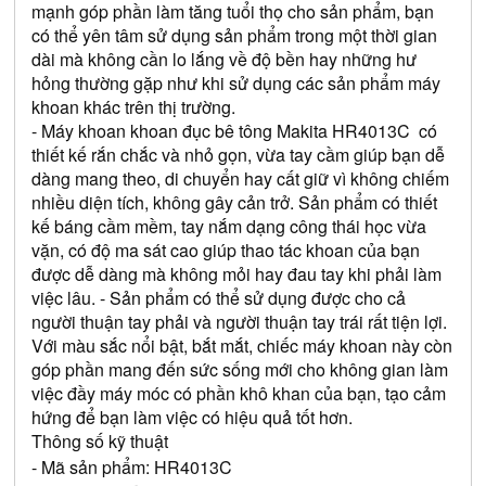
mạnh góp phần làm tăng tuổi thọ cho sản phẩm, bạn 
có thể yên tâm sử dụng sản phẩm trong một thời gian 
dài mà không cần lo lắng về độ bền hay những hư 
hỏng thường gặp như khi sử dụng các sản phẩm máy 
khoan khác trên thị trường.
- Máy khoan khoan đục bê tông Makita 
HR4013C
 có 
thiết kế rắn chắc và nhỏ gọn, vừa tay cầm giúp bạn dễ 
dàng mang theo, di chuyển hay cất giữ vì không chiếm 
nhiều diện tích, không gây cản trở. Sản phẩm có thiết 
kế báng cầm mềm, tay nắm dạng công thái học vừa 
vặn, có độ ma sát cao giúp thao tác khoan của bạn 
được dễ dàng mà không mỏi hay đau tay khi phải làm 
việc lâu. - Sản phẩm có thể sử dụng được cho cả 
người thuận tay phải và người thuận tay trái rất tiện lợi. 
Với màu sắc nổi bật, bắt mắt, chiếc máy khoan này còn 
góp phần mang đến sức sống mới cho không gian làm 
việc đầy máy móc có phần khô khan của bạn, tạo cảm 
hứng để bạn làm việc có hiệu quả tốt hơn.
Thông số kỹ thuật
- Mã sản phẩm: HR4013C