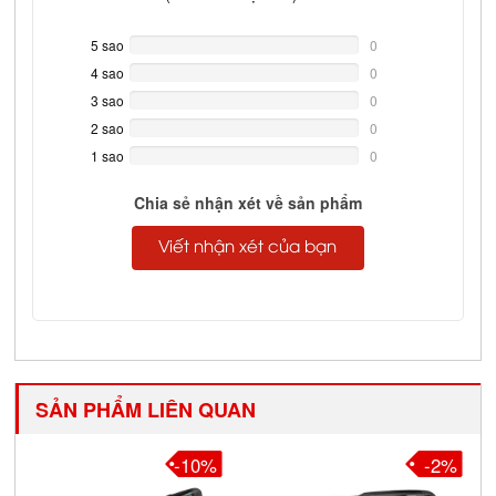
5 sao
0%
0
Complete
4 sao
0%
0
Complete
3 sao
0%
0
Complete
2 sao
0%
0
Complete
1 sao
0%
0
Complete
Chia sẻ nhận xét về sản phẩm
Viết nhận xét của bạn
SẢN PHẨM LIÊN QUAN
-10%
-2%