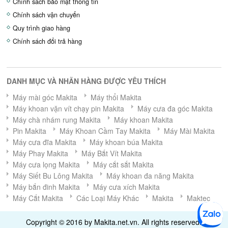
Chính sách bảo mật thông tin
Chính sách vận chuyển
Quy trình giao hàng
Chính sách đổi trả hàng
DANH MỤC VÀ NHÃN HÀNG ĐƯỢC YÊU THÍCH
Máy mài góc Makita
Máy thổi Makita
Máy khoan vặn vít chạy pin Makita
Máy cưa đa góc Makita
Máy chà nhám rung Makita
Máy khoan Makita
Pin Makita
Máy Khoan Cầm Tay Makita
Máy Mài Makita
Máy cưa đĩa Makita
Máy khoan búa Makita
Máy Phay Makita
Máy Bắt Vít Makita
Máy cưa lọng Makita
Máy cắt sắt Makita
Máy Siết Bu Lông Makita
Máy khoan đa năng Makita
Máy bắn đinh Makita
Máy cưa xích Makita
Máy Cắt Makita
Các Loại Máy Khác
Makita
Maktec
Copyright © 2016 by Makita.net.vn. All rights reserved.