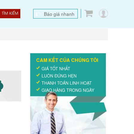
Báo giá nhanh
TÌM KIẾM
CAM KẾT CỦA CHÚNG TÔI
GIÁ TỐT NHẤT
LUÔN ĐÚNG HẸN
THANH TOÁN LINH HOẠT
GIAO HÀNG TRONG NGÀY