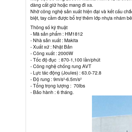
dàng cất giữ hoặc mang đi xa.
Nhờ công nghệ sản xuất hiện đại và kết cấu chắc
biệt, tay cầm được bổ trợ thêm lớp nhựa nhám bê
Thông số kỹ thuật
- Mã sản phẩm : HM1812
- Nhà sản xuất : Makita
- Xuất xứ : Nhật Bản
- Công xuất : 2000W
- Tốc độ đục  : 870-1,100 lần/phút
- Công nghệ chống rung AVT
- Lực tác động (Joules) : 63.0-72.8
- Độ rung : 9m/s²-6.5m/s²
- Tổng trọng lượng :  70lbs
- Bảo hành : 6 tháng.