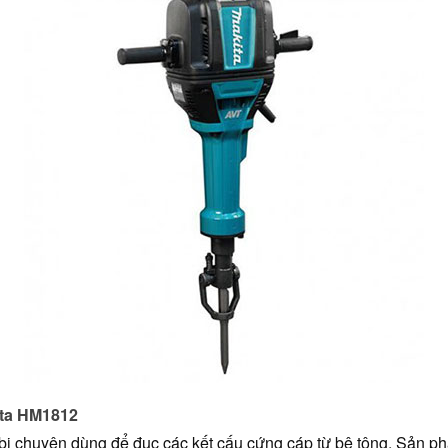
ita HM1812
ị chuyên dùng để đục các kết cấu cứng cáp từ bê tông. Sản phẩ