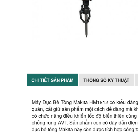
CHI TIẾT SẢN PHẨM
THÔNG SỐ KỸ THUẬT
Máy Đục Bê Tông Makita HM1812 có kiểu dáng n
quản, cất giữ sản phẩm một cách dễ dàng mà khô
có chức năng điều khiển tốc độ biến thiên cùng
chống rung AVT. Sản phẩm còn có dây dẫn điện 
đục bê tông Makita này còn được tích hợp công t