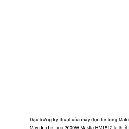
Đặc trưng kỹ thuật của máy đục bê tông Mak
Máy đục bê tông 2000W Makita HM1812 là thiết b