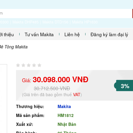
P0300
Makita DHP485
Makita DTD156
Makita HP1630
ới thiệu
Tư vấn Makita
Liên hệ
Đăng ký làm đại lý
ê Tông Makita
30.098.000 VNĐ
Giá:
3%
30.712.500 VNĐ
(Giá trên đã bao gồm thuế
VAT
)
Thương hiệu:
Makita
Mã sản phẩm:
HM1812
Xuất xứ:
Nhật Bản