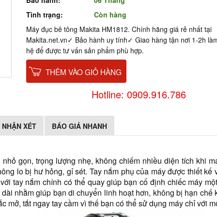
Bảo hành:
06 Tháng
Tình trạng:
Còn hàng
Máy đục bê tông Makita HM1812. Chính hãng giá rẻ nhất tại
Makita.net.vn✓ Bảo hành uy tính✓ Giao hàng tận nơi 1-2h làm
hệ để được tư vấn sản phẩm phù hợp.
THÊM VÀO GIỎ HÀNG
Hotline: 0909.916.786
NHẬN XÉT
BÁO GIÁ NHANH
hỏ gọn, trọng lượng nhẹ, không chiếm nhiều diện tích khi ma
ng lo bị hư hỏng, gỉ sét. Tay nắm phụ của máy được thiết kế vớ
 với tay nắm chính có thể quay giúp bạn cố định chiếc máy một
dài nhằm giúp bạn di chuyển linh hoạt hơn, không bị hạn chế 
ắc mở, tắt ngay tay cầm vì thế bạn có thể sử dụng máy chỉ với m