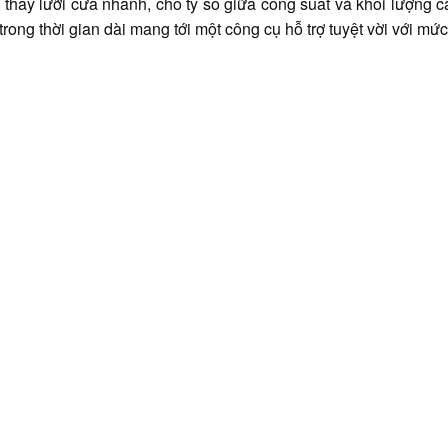
nh thay lưỡi cưa nhanh, cho tỷ số giữa công suất và khối lượng 
trong thời gian dài mang tới một công cụ hỗ trợ tuyệt vời với mức