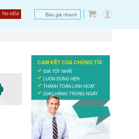
Báo giá nhanh
TÌM KIẾM
CAM KẾT CỦA CHÚNG TÔI
GIÁ TỐT NHẤT
LUÔN ĐÚNG HẸN
THANH TOÁN LINH HOẠT
GIAO HÀNG TRONG NGÀY