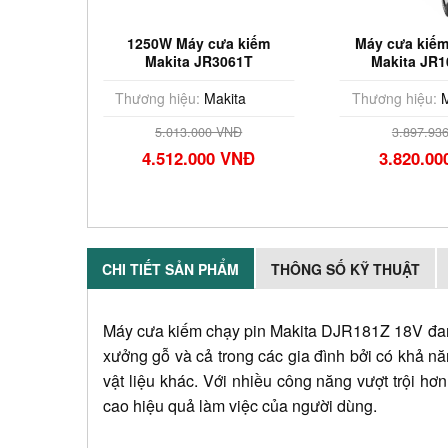
 cưa kiếm
Máy cưa kiếm dùng pin
Máy cưa
JR3061T
Makita JR105DSAE
Makit
Makita
Thương hiệu:
Makita
Thương h
000 VNĐ
3.897.936 VNĐ
3.7
000 VNĐ
3.820.000 VNĐ
3.6
CHI TIẾT SẢN PHẨM
THÔNG SỐ KỸ THUẬT
Máy cưa kiếm chạy pin Makita DJR181Z 18V đang 
xưởng gỗ và cả trong các gia đình bởi có khả n
vật liệu khác. Với nhiều công năng vượt trội 
cao hiệu quả làm việc của người dùng.