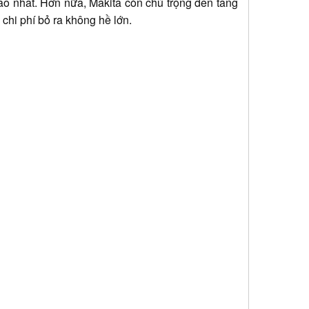
cao nhất. Hơn nữa, Makita còn chú trọng đến tăng
 chi phí bỏ ra không hề lớn.