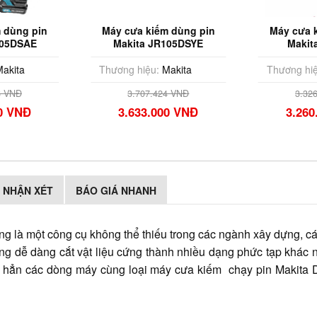
 kiếm dùng pin
Máy cưa kiếm dùng pin
Máy
a JR105DSYE
Makita DJR186Z
iệu:
Makita
Thương hiệu:
Makita
Thươ
07.424 VNĐ
3.326.400 VNĐ
33.000 VNĐ
3.260.000 VNĐ
NHẬN XÉT
BÁO GIÁ NHANH
là một công cụ không thể thiếu trong các ngành xây dựng, các
ăng dễ dàng cắt vật liệu cứng thành nhiều dạng phức tạp khác n
hơn hẳn các dòng máy cùng loại máy cưa kiếm chạy pin Makita 