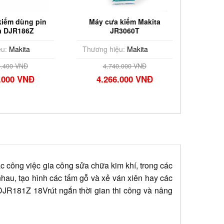
 cưa kiếm Makita
Máy cưa kiếm Makita
Má
JR3060T
JR3050T
Ma
ng hiệu:
Makita
Thương hiệu:
Makita
T
4.740.000 VNĐ
3.134.000 VNĐ
4.266.000 VNĐ
2.821.000 VNĐ
 công việc gia công sửa chữa kim khí, trong các
hau, tạo hình các tấm gỗ và xẻ ván xiên hay các
DJR181Z 18Vrút ngắn thời gian thi công và nâng