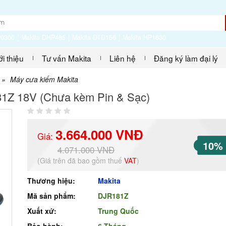
P0300
Makita DHP485
Makita DTD156
Makita HP1630
ới thiệu
Tư vấn Makita
Liên hệ
Đăng ký làm đại lý
»
Máy cưa kiếm Makita
81Z 18V (Chưa kèm Pin & Sạc)
3.664.000 VNĐ
Giá:
10%
4.071.000 VNĐ
(Giá trên đã bao gồm thuế
VAT
)
Thương hiệu:
Makita
Mã sản phẩm:
DJR181Z
Xuất xứ:
Trung Quốc