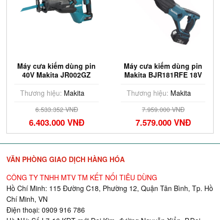
Máy cưa kiếm dùng pin
Máy cưa kiếm dùng pin
40V Makita JR002GZ
Makita BJR181RFE 18V
(Chưa Pin & Sạc)
Thương hiệu:
Makita
Thương hiệu:
Makita
6.533.352 VNĐ
7.959.000 VNĐ
6.403.000 VNĐ
7.579.000 VNĐ
VĂN PHÒNG GIAO DỊCH HÀNG HÓA
CÔNG TY TNHH MTV TM KẾT NỐI TIÊU DÙNG
Hồ Chí Minh: 115 Đường C18, Phường 12, Quận Tân Bình, Tp. Hồ
Chí Minh, VN
Điện thoại: 0909 916 786