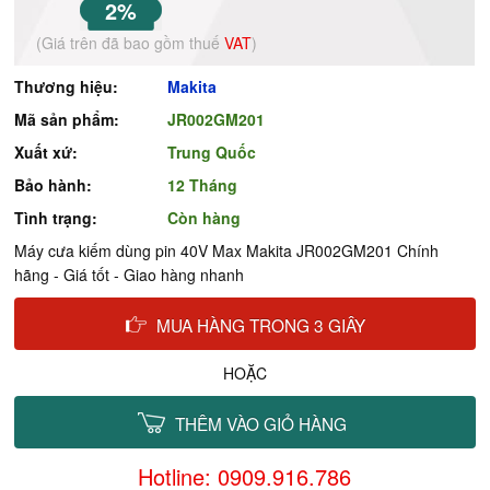
2%
(Giá trên đã bao gồm thuế
VAT
)
Thương hiệu:
Makita
Mã sản phẩm:
JR002GM201
Xuất xứ:
Trung Quốc
Bảo hành:
12 Tháng
Tình trạng:
Còn hàng
Máy cưa kiếm dùng pin 40V Max Makita JR002GM201 Chính
hãng - Giá tốt - Giao hàng nhanh
MUA HÀNG TRONG 3 GIÂY
HOẶC
THÊM VÀO GIỎ HÀNG
Hotline: 0909.916.786