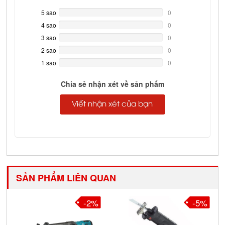
5 sao
0%
0
Complete
4 sao
0%
0
Complete
3 sao
0%
0
Complete
2 sao
0%
0
Complete
1 sao
0%
0
Complete
Chia sẻ nhận xét về sản phẩm
Viết nhận xét của bạn
SẢN PHẨM LIÊN QUAN
-2%
-5%