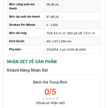
Mức công suất âm
98 dB (A)
thanh
Mức áp suất âm thanh
87 dB (A)
Strokes Per Minute
0 - 3.000
Mức độ rung
Thớt: 8,5 m / s², Dầm gỗ cắt: 7,9 m / s²
Kích thước
451 x 97 x 256 mm
Phụ kiện
DC40RA, 2 pin 4.0Ah BL4040
NHẬN XÉT VỀ SẢN PHẨM
Khách Hàng Nhận Xét
Đánh Giá Trung Bình
0
/5
(
chưa có
nhận xét)