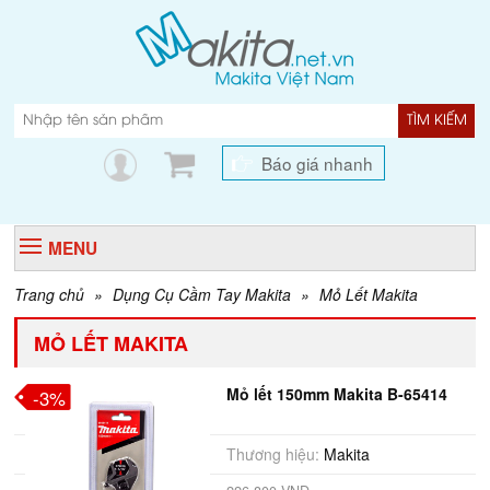
TÌM KIẾM
Báo giá nhanh
MENU
Trang chủ
»
Dụng Cụ Cầm Tay Makita
»
Mỏ Lết Makita
MỎ LẾT MAKITA
Mỏ lết 150mm Makita B-65414
-3%
Thương hiệu:
Makita