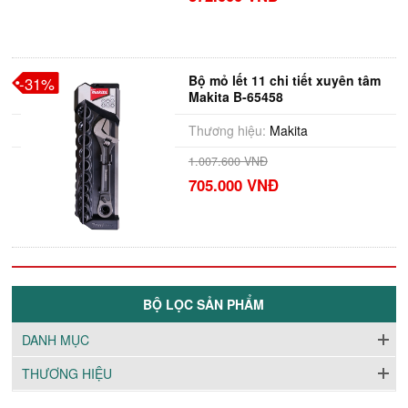
Bộ mỏ lết 11 chi tiết xuyên tâm
-31%
Makita B-65458
Thương hiệu:
Makita
1.007.600 VNĐ
705.000 VNĐ
BỘ LỌC SẢN PHẨM
DANH MỤC
THƯƠNG HIỆU