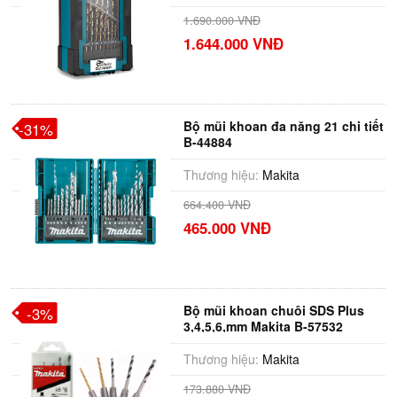
1.690.000 VNĐ
1.644.000 VNĐ
Bộ mũi khoan đa năng 21 chi tiết
-31%
B-44884
Thương hiệu:
Makita
664.400 VNĐ
465.000 VNĐ
Bộ mũi khoan chuôi SDS Plus
-3%
3,4,5,6,mm Makita B-57532
Thương hiệu:
Makita
173.880 VNĐ