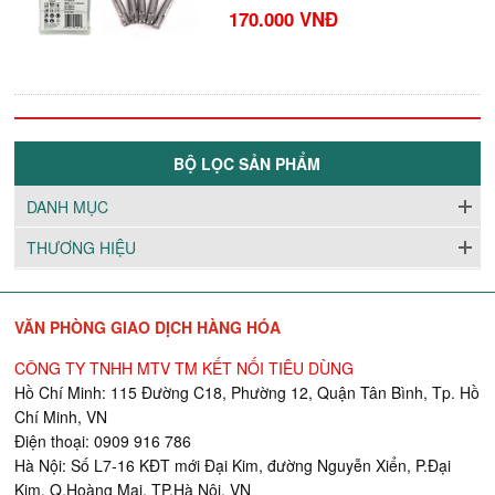
170.000 VNĐ
BỘ LỌC SẢN PHẨM
DANH MỤC
THƯƠNG HIỆU
VĂN PHÒNG GIAO DỊCH HÀNG HÓA
CÔNG TY TNHH MTV TM KẾT NỐI TIÊU DÙNG
Hồ Chí Minh: 115 Đường C18, Phường 12, Quận Tân Bình, Tp. Hồ
Chí Minh, VN
Điện thoại: 0909 916 786
Hà Nội: Số L7-16 KĐT mới Đại Kim, đường Nguyễn Xiển, P.Đại
Kim, Q.Hoàng Mai, TP.Hà Nội, VN