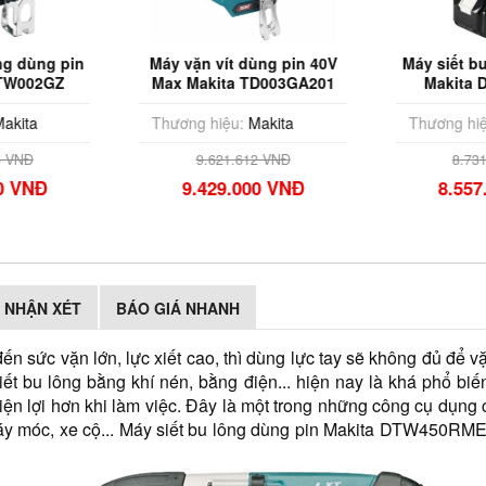
ng dùng pin
Máy vặn vít dùng pin 40V
Máy siết b
 TW002GZ
Max Makita TD003GA201
Makita
akita
Thương hiệu:
Makita
Thương hiệ
6 VNĐ
9.621.612 VNĐ
8.73
00 VNĐ
9.429.000 VNĐ
8.557
NHẬN XÉT
BÁO GIÁ NHANH
đến sức vặn lớn, lực xiết cao, thì dùng lực tay sẽ không đủ để v
ết bu lông bằng khí nén, bằng điện... hiện nay là khá phổ biến
tiện lợi hơn khi làm việc. Đây là một trong những công cụ dụng
áy móc, xe cộ... Máy siết bu lông dùng pin Makita DTW450RME 