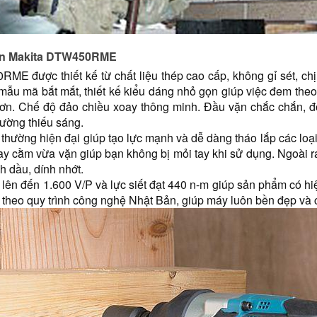
 pin Makita DTW450RME
ME được thiết kế từ chất liệu thép cao cấp, không gỉ sét, chị
 mẫu mã bắt mắt, thiết kế kiểu dáng nhỏ gọn giúp việc đem theo 
n. Chế độ đảo chiều xoay thông minh. Đầu vặn chắc chắn, độ
rường thiếu sáng. 
thường hiện đại giúp tạo lực mạnh và dễ dàng tháo lắp các loại 
 tay cằm vừa vặn giúp bạn không bị mỏi tay khi sử dụng. Ngoài 
nh dầu, dính nhớt.
ến lên đến 1.600 V/P và lực siết đạt 440 n-m giúp sản phẩm có 
eo quy trình công nghệ Nhật Bản, giúp máy luôn bền đẹp và có 