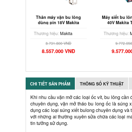
u lông
Thân máy vặn bu lông
Máy siết bu lô
 Makita
dùng pin 18V Makita
40V Makita
DTW1005Z
ta
Thương hiệu:
Makita
Thương hiệu:
M
Đ
8.731.800 VNĐ
9.772.05
VNĐ
8.557.000 VNĐ
9.577.0
CHI TIẾT SẢN PHẨM
THÔNG SỐ KỸ THUẬT
Khi nhu cầu vặn mở các loại ốc vít, bu lông cần 
chuyên dụng, vặn mở tháo bu long ốc là súng xi
dụng các loại súng xiết bulong chuyên dụng và 
với những ai thường xuyên sửa chữa các loại m
tin tưởng sử dụng.