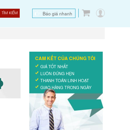
Báo giá nhanh
TÌM KIẾM
CAM KẾT CỦA CHÚNG TÔI
GIÁ TỐT NHẤT
LUÔN ĐÚNG HẸN
THANH TOÁN LINH HOẠT
GIAO HÀNG TRONG NGÀY