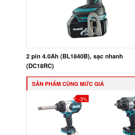
2 pin 4.0Ah (BL1840B), sạc nhanh
(DC18RC)
SẢN PHẨM CÙNG MỨC GIÁ
-3%
-3%