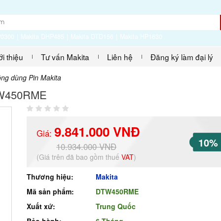
P0300
Makita DHP485
Makita DTD156
Makita HP1630
ới thiệu
Tư vấn Makita
Liên hệ
Đăng ký làm đại lý
ông dùng Pin Makita
DTW450RME
9.841.000 VNĐ
Giá:
10%
10.934.000 VNĐ
(Giá trên đã bao gồm thuế
VAT
)
Thương hiệu:
Makita
Mã sản phẩm:
DTW450RME
Xuất xứ:
Trung Quốc