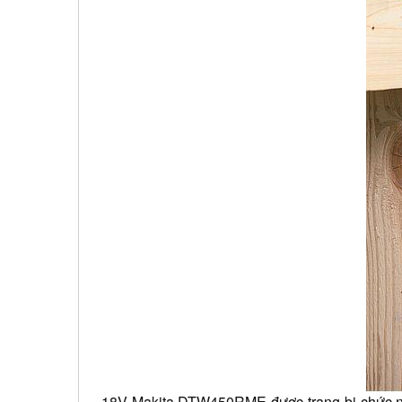
- 18V Makita DTW450RME được trang bi chức nă