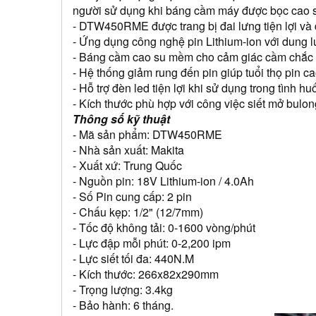
người sử dụng khi báng cầm máy được bọc cao su
- DTW450RME được trang bị đai lưng tiện lợi và 
- Ứng dụng công nghệ pin Lithium-ion với dung l
- Báng cầm cao su mềm cho cảm giác cầm chắc 
- Hệ thống giảm rung đến pin giúp tuổi thọ pin c
- Hỗ trợ đèn led tiện lợi khi sử dụng trong tình h
- Kích thước phù hợp với công việc siết mở bulon
Thông số kỹ thuật 
- Mã sản phẩm: DTW450RME
- Nhà sản xuất: Makita
- Xuất xứ: Trung Quốc
- Nguồn pin: 18V Lithium-ion / 4.0Ah
- Số Pin cung cấp: 2 pin
- Chấu kẹp: 1/2" (12/7mm)
- Tốc độ không tải: 0-1600 vòng/phút 
- Lực đập mỗi phút: 0-2,200 ipm
- Lực siết tối đa: 440N.M
- Kích thước: 266x82x290mm 
- Trọng lượng: 3.4kg
- Bảo hành: 6 tháng.