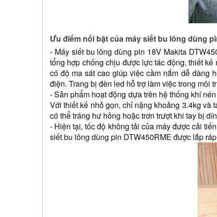
Ưu điểm nổi bật của máy siết bu lông dùng
- Máy siết bu lông dùng pin 18V Makita DTW450R
tổng hợp chống chịu được lực tác động, thiết kế
có độ ma sát cao giúp việc cầm nắm dễ dàng hơ
điện. Trang bị đèn led hỗ trợ làm việc trong môi t
- Sản phẩm hoạt động dựa trên hệ thống khí nén 
Với thiết kế nhỏ gọn, chỉ nặng khoảng 3.4kg và
có thể tráng hư hỏng hoặc trơn trượt khi tay bị dí
- Hiện tại, tốc độ không tải của máy được cải ti
siết bu lông dùng pin DTW450RME được lắp ráp th