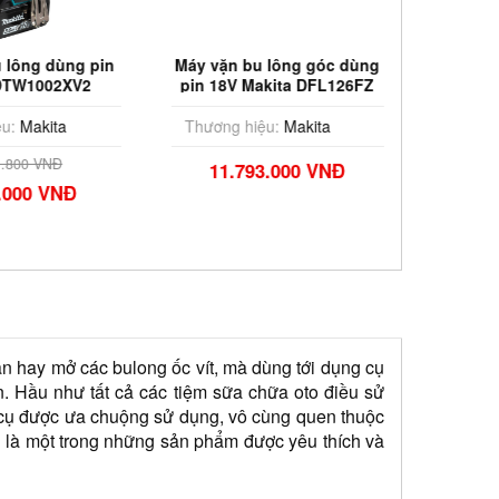
u lông dùng pin
Máy vặn bu lông góc dùng
Thân 
 DTW1002XV2
pin 18V Makita DFL126FZ
dùng p
(Chưa Pin & Sạc)
u:
Makita
Thương hiệu:
Makita
Thương
1.800 VNĐ
11.793.000 VNĐ
.000 VNĐ
9.
ặn hay mở các bulong ốc vít, mà dùng tới dụng cụ 
. Hầu như tất cả các tiệm sữa chữa oto điều sử 
 cụ được ưa chuộng sử dụng, vô cùng quen thuộc 
là một trong những sản phẩm được yêu thích và 