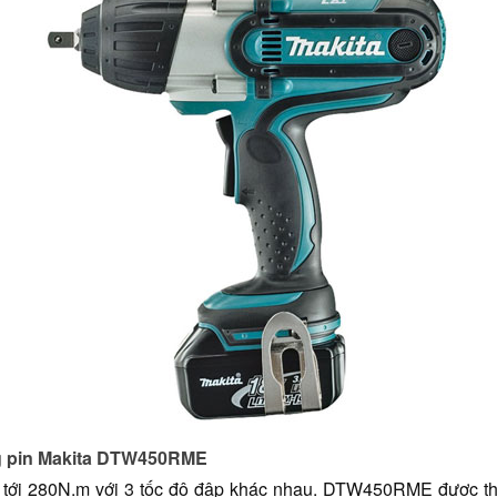
ng pin Makita DTW450RME
n tới 280N.m với 3 tốc độ đập khác nhau. DTW450RME được thi