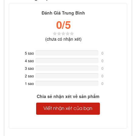
Đánh Giá Trung Bình
0
/5
(
chưa có
nhận xét)
5 sao
0%
0
Complete
4 sao
0%
0
Complete
3 sao
0%
0
Complete
2 sao
0%
0
Complete
1 sao
0%
0
Complete
Chia sẻ nhận xét về sản phẩm
Viết nhận xét của bạn