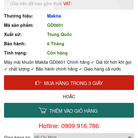
(Giá trên đã bao gồm thuế
VAT
)
Thương hiệu:
Makita
Mã sản phẩm:
GD0601
Xuất xứ:
Trung Quốc
Bảo hành:
6 Tháng
Tình trạng:
Còn hàng
Máy mài khuôn Makita GD0601 Chính hãng ✓ Giá tốt hơn khi gọi
✓ chất lượng ✓ Bảo hành chính hãng ✓ Giao hàng cả nước
MUA HÀNG TRONG 3 GIÂY
HOẶC
THÊM VÀO GIỎ HÀNG
Hotline: 0909.916.786
Giao hàng tại