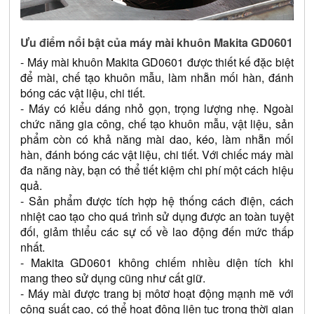
Ưu điểm nổi bật của máy mài khuôn Makita GD0601
- Máy mài khuôn Makita GD0601 được thiết kế đặc biệt 
để mài, chế tạo khuôn mẫu, làm nhẵn mối hàn, đánh 
bóng các vật liệu, chi tiết. 
- Máy có kiểu dáng nhỏ gọn, trọng lượng nhẹ. Ngoài 
chức năng gia công, chế tạo khuôn mẫu, vật liệu, sản 
phẩm còn có khả năng mài dao, kéo, làm nhẵn mối 
hàn, đánh bóng các vật liệu, chi tiết. Với chiếc máy mài 
đa năng này, bạn có thể tiết kiệm chi phí một cách hiệu 
quả.
- Sản phẩm được tích hợp hệ thống cách điện, cách 
nhiệt cao tạo cho quá trình sử dụng được an toàn tuyệt 
đối, giảm thiểu các sự cố về lao động đến mức thấp 
nhất.
- Makita GD0601 không chiếm nhiều diện tích khi 
mang theo sử dụng cũng như cất giữ.
- Máy mài được trang bị môtơ hoạt động mạnh mẽ với 
công suất cao, có thể hoạt động liên tục trong thời gian 