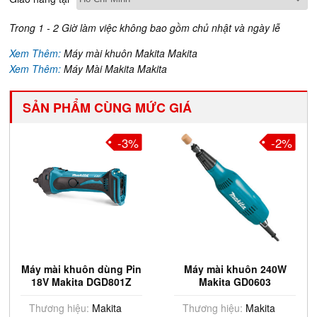
Trong 1 - 2 Giờ làm việc không bao gồm chủ nhật và ngày lễ
Xem Thêm:
Máy mài khuôn Makita Makita
Xem Thêm:
Máy Mài Makita Makita
SẢN PHẨM CÙNG MỨC GIÁ
-3%
-2%
y mài khuôn dùng Pin
Máy mài khuôn 240W
Máy 
18V Makita DGD801Z
Makita GD0603
Mak
(Chưa Pin & Sạc)
Thương hiệu:
Makita
Thương hiệu:
Makita
Th