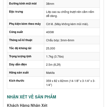
Đường kính mũi mài
38mm
Đặc trưng
Lớp cao su chống trượt nên cầm nắm
dễ dàng.
Phụ kiện kèm theo máy
Cờ lê. (Máy không kèm mũi mài).
Công suất
400W
Thông số kĩ thuật
Chấu bóp: 3mm-6mm
Tốc độ không tải
25,000
Trọng lượng tịnh
1.7kg (3.7lbs)
Dây dẫn điện
2.5m (8,2ft)
Hãng sản xuất
Makita
Kích thước
359 x 82 x 82mm (14-1/8" x 3-1/4" x 3-
1/4")
NHẬN XÉT VỀ SẢN PHẨM
Khách Hàng Nhận Xét