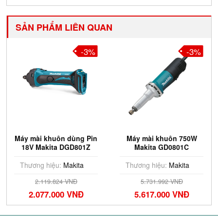
SẢN PHẨM LIÊN QUAN
-3%
-3%
Máy mài khuôn dùng Pin
Máy mài khuôn 750W
18V Makita DGD801Z
Makita GD0801C
(Chưa Pin & Sạc)
Thương hiệu:
Makita
Thương hiệu:
Makita
2.119.824 VNĐ
5.731.992 VNĐ
2.077.000 VNĐ
5.617.000 VNĐ