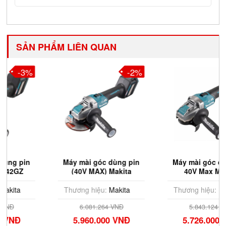
SẢN PHẨM LIÊN QUAN
-2%
-3%
Máy mài góc dùng pin
Máy mài góc dùng pin
(40V MAX) Makita
40V Max Makita
GA041GZ 100mm (Chưa
GA039GZ 100mm (Chưa
Pin & Sạc)
Pin & Sạc)
Thương hiệu:
Makita
Thương hiệu:
Makita
6.081.264 VNĐ
5.843.124 VNĐ
5.960.000 VNĐ
5.726.000 VNĐ