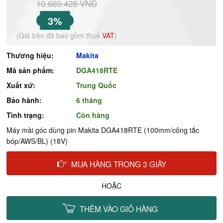
10.669.428 VNĐ
3%
(Giá trên đã bao gồm thuế
VAT
)
Thương hiệu:
Makita
Mã sản phẩm:
DGA418RTE
Xuất xứ:
Trung Quốc
Bảo hành:
6 tháng
Tình trạng:
Còn hàng
Máy mài góc dùng pin Makita DGA418RTE (100mm/công tắc
bóp/AWS/BL) (18V)
MUA HÀNG TRONG 3 GIÂY
HOẶC
THÊM VÀO GIỎ HÀNG