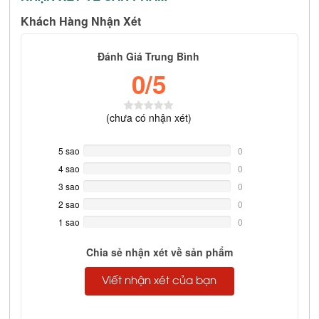
Khách Hàng Nhận Xét
Đánh Giá Trung Bình
0
/5
(
chưa có
nhận xét)
5 sao
0%
0
Complete
4 sao
0%
0
Complete
3 sao
0%
0
Complete
2 sao
0%
0
Complete
1 sao
0%
0
Complete
Chia sẻ nhận xét về sản phẩm
Viết nhận xét của bạn