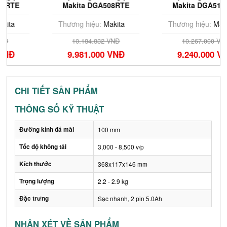
Makita DGA508RTE
Makita DGA514RTE
(125mm/công tắc
(125mm/công tắc
bóp/BL) (18V)
trượt/AWS/BL) (18V)
Thương hiệu:
Makita
Thương hiệu:
Makita
10.184.832 VNĐ
10.267.000 VNĐ
9.981.000 VNĐ
9.240.000 VNĐ
CHI TIẾT SẢN PHẨM
THÔNG SỐ KỸ THUẬT
Đường kính đá mài
100 mm
Tốc độ không tải
3,000 - 8,500 v/p
Kích thước
368x117x146 mm
Trọng lượng
2.2 - 2.9 kg
Đặc trưng
Sạc nhanh, 2 pin 5.0Ah
NHẬN XÉT VỀ SẢN PHẨM