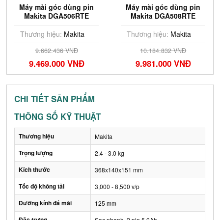
Máy mài góc dùng pin
Máy mài góc dùng pin
Makita DGA506RTE
Makita DGA508RTE
(125mm/công tắc
(125mm/công tắc
trượt/BL) (18V)
bóp/BL) (18V)
Thương hiệu:
Makita
Thương hiệu:
Makita
9.662.436 VNĐ
10.184.832 VNĐ
9.469.000 VNĐ
9.981.000 VNĐ
CHI TIẾT SẢN PHẨM
THÔNG SỐ KỸ THUẬT
Thương hiệu
Makita
Trọng lượng
2.4 - 3.0 kg
Kích thước
368x140x151 mm
Tốc độ không tải
3,000 - 8,500 v/p
Đường kính đá mài
125 mm
Đặc trưng
Sạc nhanh, 2 pin 5.0Ah