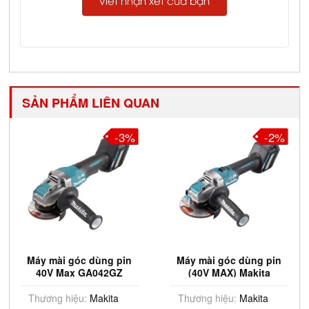
Viết nhận xét của bạn
SẢN PHẨM LIÊN QUAN
-3%
-2%
Máy mài góc dùng pin
Máy mài góc dùng pin
40V Max GA042GZ
(40V MAX) Makita
100mm (Chưa Pin & Sạc)
GA041GZ 100mm (Chưa
Pin & Sạc)
Thương hiệu:
Makita
Thương hiệu:
Makita