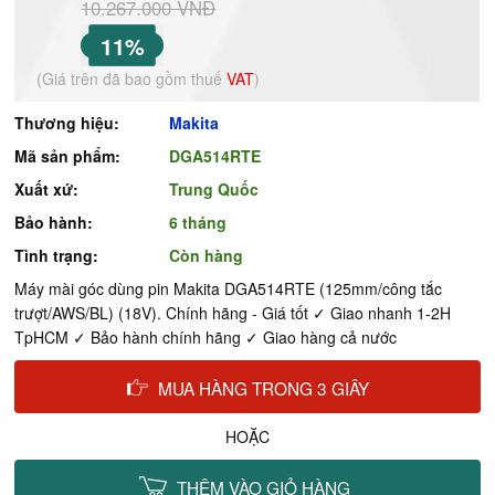
10.267.000 VNĐ
11%
(Giá trên đã bao gồm thuế
VAT
)
Thương hiệu:
Makita
Mã sản phẩm:
DGA514RTE
Xuất xứ:
Trung Quốc
Bảo hành:
6 tháng
Tình trạng:
Còn hàng
Máy mài góc dùng pin Makita DGA514RTE (125mm/công tắc
trượt/AWS/BL) (18V). Chính hãng - Giá tốt ✓ Giao nhanh 1-2H
TpHCM ✓ Bảo hành chính hãng ✓ Giao hàng cả nước
MUA HÀNG TRONG 3 GIÂY
HOẶC
THÊM VÀO GIỎ HÀNG