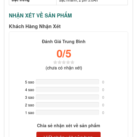
NHẬN XÉT VỀ SẢN PHẨM
Khách Hàng Nhận Xét
Đánh Giá Trung Bình
0
/5
(
chưa có
nhận xét)
5 sao
0%
0
Complete
4 sao
0%
0
Complete
3 sao
0%
0
Complete
2 sao
0%
0
Complete
1 sao
0%
0
Complete
Chia sẻ nhận xét về sản phẩm