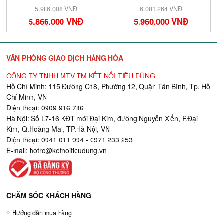
5.986.008 VNĐ
6.081.264 VNĐ
5.866.000 VNĐ
5.960.000 VNĐ
VĂN PHÒNG GIAO DỊCH HÀNG HÓA
CÔNG TY TNHH MTV TM KẾT NỐI TIÊU DÙNG
Hồ Chí Minh: 115 Đường C18, Phường 12, Quận Tân Bình, Tp. Hồ
Chí Minh, VN
Điện thoại: 0909 916 786
Hà Nội: Số L7-16 KĐT mới Đại Kim, đường Nguyễn Xiển, P.Đại
Kim, Q.Hoàng Mai, TP.Hà Nội, VN
Điện thoại: 0941 011 994 - 0971 233 253
E-mail:
hotro@ketnoitieudung.vn
CHĂM SÓC KHÁCH HÀNG
Hướng dẫn mua hàng