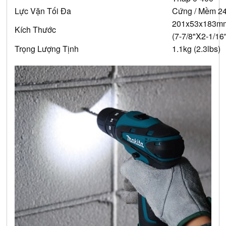
Lực Vặn Tối Đa
Cứng / Mềm 24
201x53x183m
Kích Thước
(7-7/8"X2-1/16
Trọng Lượng Tịnh
1.1kg (2.3lbs)