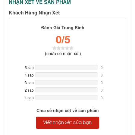
NHẬN XÉT VỀ SẢN PHẨM
Khách Hàng Nhận Xét
Đánh Giá Trung Bình
0
/5
(
chưa có
nhận xét)
5 sao
0%
0
Complete
4 sao
0%
0
Complete
3 sao
0%
0
Complete
2 sao
0%
0
Complete
1 sao
0%
0
Complete
Chia sẻ nhận xét về sản phẩm
Viết nhận xét của bạn