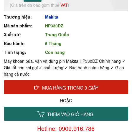
(Giá trên đã bao gồm thuế
VAT
)
Thương hiệu:
Makita
Mã sản phẩm:
HP330DZ
Xuất xứ:
Trung Quốc
Bảo hành:
6 Tháng
Tình trạng:
Còn hàng
Máy khoan búa, vặn vít dùng pin Makita HP330DZ Chính hãng ✓
Giá tốt hơn khi gọi ✓ chất lượng ✓ Bảo hành chính hãng ✓ Giao
hàng cả nước
MUA HÀNG TRONG 3 GIÂY
HOẶC
THÊM VÀO GIỎ HÀNG
Hotline: 0909.916.786