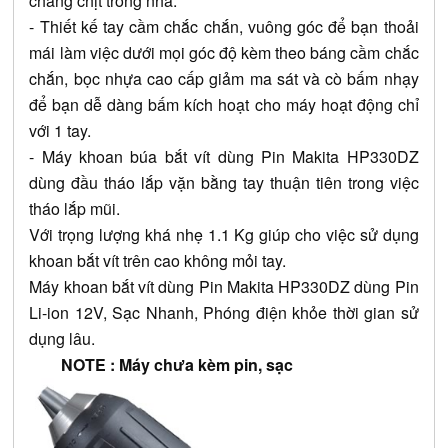
chằng chịt trong nhà.
- Thiết kế tay cầm chắc chắn, vuông góc để bạn thoải 
mái làm việc dưới mọi góc độ kèm theo báng cầm chắc 
chắn, bọc nhựa cao cấp giảm ma sát và cò bấm nhạy 
để bạn dễ dàng bấm kích hoạt cho máy hoạt động chỉ 
với 1 tay.
- Máy khoan búa bắt vít dùng Pin Makita HP330DZ 
dùng đầu tháo lắp vặn bằng tay thuận tiên trong việc 
tháo lắp mũi.
Với trọng lượng khá nhẹ 1.1 Kg giúp cho việc sử dụng 
khoan bắt vít trên cao không mỏi tay.
Máy khoan bắt vít dùng Pin Makita HP330DZ dùng Pin 
Li-ion 12V, Sạc Nhanh, Phóng điện khỏe thời gian sử 
dụng lâu.
NOTE : Máy chưa kèm pin, sạc