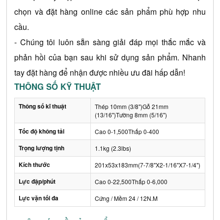
chọn và đặt hàng online các sản phẩm phù hợp nhu 
cầu.
- Chúng tôi luôn sẵn sàng giải đáp mọi thắc mắc và 
phản hồi của bạn sau khi sử dụng sản phẩm. Nhanh 
tay đặt hàng để nhận được nhiều ưu đãi hấp dẫn!
THÔNG SỐ KỸ THUẬT
Thông số kĩ thuật
Thép 10mm (3/8")Gỗ 21mm
(13/16")Tường 8mm (5/16")
Tốc độ không tải
Cao 0-1,500Thấp 0-400
Trọng lượng tịnh
1.1kg (2.3lbs)
Kích thước
201x53x183mm(7-7/8"X2-1/16"X7-1/4")
Lực đập/phút
Cao 0-22,500Thấp 0-6,000
Lực vặn tối đa
Cứng / Mềm 24 / 12N.M