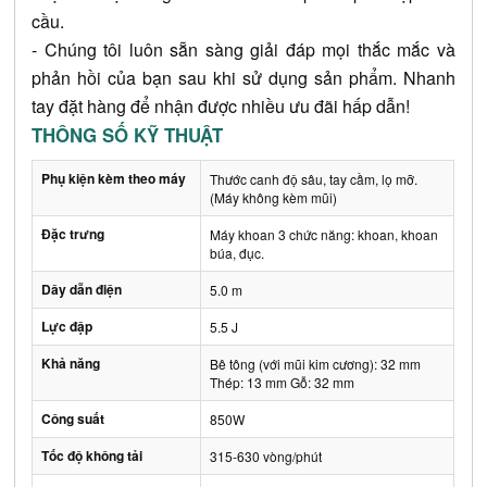
cầu.
- Chúng tôi luôn sẵn sàng giải đáp mọi thắc mắc và 
phản hồi của bạn sau khi sử dụng sản phẩm. Nhanh 
tay đặt hàng để nhận được nhiều ưu đãi hấp dẫn!
THÔNG SỐ KỸ THUẬT
Phụ kiện kèm theo máy
Thước canh độ sâu, tay cầm, lọ mỡ.
(Máy không kèm mũi)
Đặc trưng
Máy khoan 3 chức năng: khoan, khoan
búa, đục.
Dây dẫn điện
5.0 m
Lực đập
5.5 J
Khả năng
Bê tông (với mũi kim cương): 32 mm
Thép: 13 mm Gỗ: 32 mm
Công suất
850W
Tốc độ không tải
315-630 vòng/phút