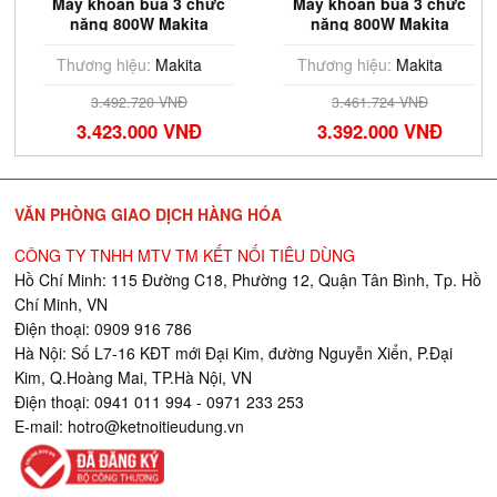
Máy khoan búa 3 chức
Máy khoan búa 3 chức
năng 800W Makita
năng 800W Makita
HR2670X5 (Kèm phụ
HR2670
kiện)
Thương hiệu:
Makita
Thương hiệu:
Makita
3.492.720 VNĐ
3.461.724 VNĐ
3.423.000 VNĐ
3.392.000 VNĐ
VĂN PHÒNG GIAO DỊCH HÀNG HÓA
CÔNG TY TNHH MTV TM KẾT NỐI TIÊU DÙNG
Hồ Chí Minh: 115 Đường C18, Phường 12, Quận Tân Bình, Tp. Hồ
Chí Minh, VN
Điện thoại: 0909 916 786
Hà Nội: Số L7-16 KĐT mới Đại Kim, đường Nguyễn Xiển, P.Đại
Kim, Q.Hoàng Mai, TP.Hà Nội, VN
Điện thoại: 0941 011 994 - 0971 233 253
E-mail:
hotro@ketnoitieudung.vn