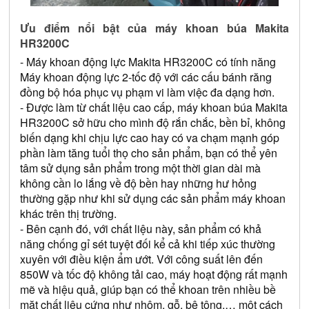
Ưu điểm nổi bật của máy khoan búa Makita 
HR3200C
- 
Máy khoan động lực Makita HR3200C có tính năng 
Máy khoan động lực 2-tốc độ với các cấu bánh răng 
đồng bộ hóa phục vụ phạm vi làm việc đa dạng hơn. 
- Được làm từ chất liệu cao cấp, máy khoan búa Makita 
HR3200C sở hữu cho mình độ rắn chắc, bền bỉ, không 
biến dạng khi chịu lực cao hay có va chạm mạnh góp 
phần làm tăng tuổi thọ cho sản phẩm, bạn có thể yên 
tâm sử dụng sản phẩm trong một thời gian dài mà 
không cần lo lắng về độ bền hay những hư hỏng 
thường gặp như khi sử dụng các sản phẩm máy khoan 
khác trên thị trường. 
- Bên cạnh đó, với chất liệu này, sản phẩm có khả 
năng chống gỉ sét tuyệt đối kể cả khi tiếp xúc thường 
xuyên với điều kiện ẩm ướt. Với công suất lên đến 
850W và tốc độ không tải cao, máy hoạt động rất mạnh 
mẽ và hiệu quả, giúp bạn có thể khoan trên nhiều bề 
mặt chất liệu cứng như nhôm, gỗ, bê tông,… một cách 