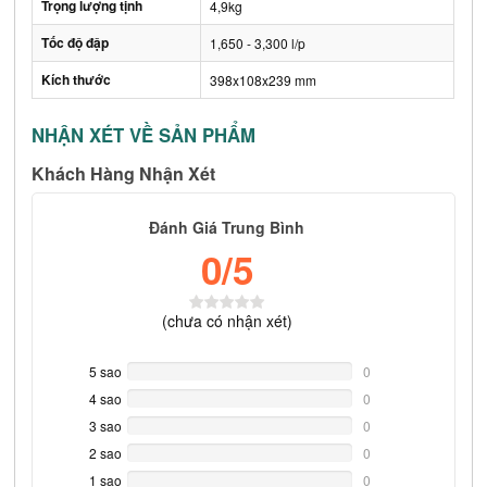
Trọng lượng tịnh
4,9kg
Tốc độ đập
1,650 - 3,300 l/p
Kích thước
398x108x239 mm
NHẬN XÉT VỀ SẢN PHẨM
Khách Hàng Nhận Xét
Đánh Giá Trung Bình
0
/5
(
chưa có
nhận xét)
5 sao
0%
0
Complete
4 sao
0%
0
Complete
3 sao
0%
0
Complete
2 sao
0%
0
Complete
1 sao
0%
0