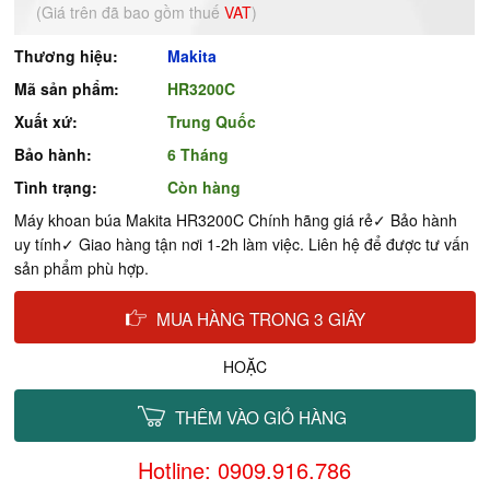
(Giá trên đã bao gồm thuế
VAT
)
Thương hiệu:
Makita
Mã sản phẩm:
HR3200C
Xuất xứ:
Trung Quốc
Bảo hành:
6 Tháng
Tình trạng:
Còn hàng
Máy khoan búa Makita HR3200C Chính hãng giá rẻ✓ Bảo hành
uy tính✓ Giao hàng tận nơi 1-2h làm việc. Liên hệ để được tư vấn
sản phẩm phù hợp.
MUA HÀNG TRONG 3 GIÂY
HOẶC
THÊM VÀO GIỎ HÀNG
Hotline: 0909.916.786