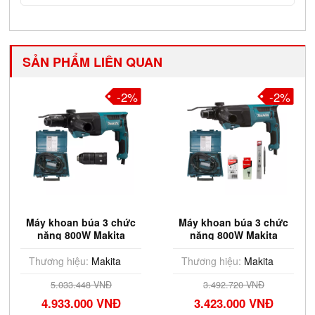
SẢN PHẨM LIÊN QUAN
-2%
-2%
Máy khoan búa 3 chức
Máy khoan búa 3 chức
năng 800W Makita
năng 800W Makita
HR2670FT (Thay đầu
HR2670X5 (Kèm phụ
nhanh)
kiện)
Thương hiệu:
Makita
Thương hiệu:
Makita
5.033.448 VNĐ
3.492.720 VNĐ
4.933.000 VNĐ
3.423.000 VNĐ