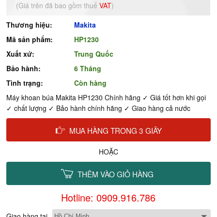
(Giá trên đã bao gồm thuế
VAT
)
Thương hiệu:
Makita
Mã sản phẩm:
HP1230
Xuất xứ:
Trung Quốc
Bảo hành:
6 Tháng
Tình trạng:
Còn hàng
Máy khoan búa Makita HP1230 Chính hãng ✓ Giá tốt hơn khi gọi
✓ chất lượng ✓ Bảo hành chính hãng ✓ Giao hàng cả nước
MUA HÀNG TRONG 3 GIÂY
HOẶC
THÊM VÀO GIỎ HÀNG
Hotline: 0909.916.786
Giao hàng tại