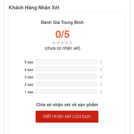
Khách Hàng Nhận Xét
Đánh Giá Trung Bình
0
/5
(
chưa có
nhận xét)
5 sao
0%
0
Complete
4 sao
0%
0
Complete
3 sao
0%
0
Complete
2 sao
0%
0
Complete
1 sao
0%
0
Complete
Chia sẻ nhận xét về sản phẩm
Viết nhận xét của bạn