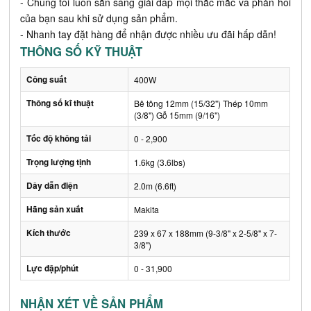
- Chúng tôi luôn sẵn sàng giải đáp mọi thắc mắc và phản hồi
của bạn sau khi sử dụng sản phẩm.
- Nhanh tay đặt hàng để nhận được nhiều ưu đãi hấp dẫn!
THÔNG SỐ KỸ THUẬT
Công suất
400W
Thông số kĩ thuật
Bê tông 12mm (15/32") Thép 10mm
(3/8") Gỗ 15mm (9/16")
Tốc độ không tải
0 - 2,900
Trọng lượng tịnh
1.6kg (3.6lbs)
Dây dẫn điện
2.0m (6.6ft)
Hãng sản xuất
Makita
Kích thước
239 x 67 x 188mm (9-3/8" x 2-5/8" x 7-
3/8")
Lực đập/phút
0 - 31,900
NHẬN XÉT VỀ SẢN PHẨM