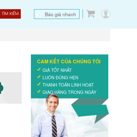
Báo giá nhanh
TÌM KIẾM
CAM KẾT CỦA CHÚNG TÔI
GIÁ TỐT NHẤT
LUÔN ĐÚNG HẸN
THANH TOÁN LINH HOẠT
GIAO HÀNG TRONG NGÀY