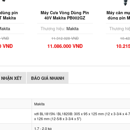
 dùng pin
Máy Cưa Vòng Dùng Pin
Máy cân mực
 Makita
40V Makita PB002GZ
dùng pin 
 Pin & Sạc)
(1
akita
Thương hiệu:
Makita
Thương hiệ
2 VNĐ
11.312.028 VNĐ
10.42
00 VNĐ
11.086.000 VNĐ
10.21
NHẬN XÉT
BÁO GIÁ NHANH
Makita
với BL1815N / BL1820B: 305 x 95 x 125 mm (12 x 3-3/4 x 4-
x 126 mm (12-5/8 x 3-3/4 x 5")
1.7 - 2.0 kg