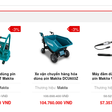
-3%
-3%
 dùng pin
Xe vận chuyển hàng hóa
Máy đầm dù
 Makita
dùng pin Makita DCU603Z
pin Makita
 Pin & Sạc)
(Chưa Pin & Sạc)
Pin
akita
Thương hiệu:
Makita
Thương hiệ
2 VNĐ
106.898.400 VNĐ
58.52
00 VNĐ
104.760.000 VNĐ
57.35