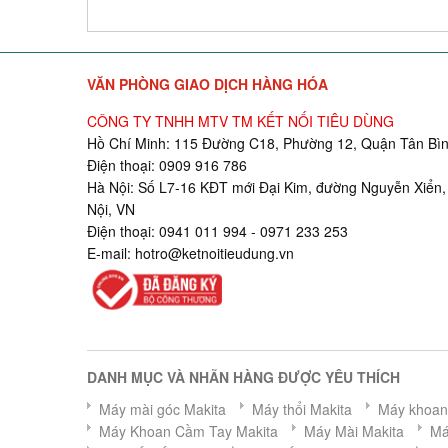
VĂN PHÒNG GIAO DỊCH HÀNG HÓA
CÔNG TY TNHH MTV TM KẾT NỐI TIÊU DÙNG
Hồ Chí Minh: 115 Đường C18, Phường 12, Quận Tân Bìn
Điện thoại: 0909 916 786
Hà Nội: Số L7-16 KĐT mới Đại Kim, đường Nguyễn Xiển,
Nội, VN
Điện thoại: 0941 011 994 - 0971 233 253
E-mail:
hotro@ketnoitieudung.vn
DANH MỤC VÀ NHÃN HÀNG ĐƯỢC YÊU THÍCH
Máy mài góc Makita
Máy thổi Makita
Máy khoan 
Máy Khoan Cầm Tay Makita
Máy Mài Makita
Má