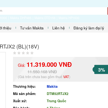
P0300
Makita DHP485
Makita DTD156
Makita HP1630
ới thiệu
Tư vấn Makita
Liên hệ
Đăng ký làm đại lý
RTJX2 (BL)(18V)
11.319.000 VNĐ
Giá:
3%
11.550.168 VNĐ
(Giá trên chưa bao gồm thuế
VAT
)
Thương hiệu:
Makita
Mã sản phẩm:
DTM52RTJX2
Xuất xứ:
Trung Quốc