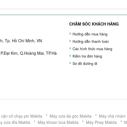
CHĂM SÓC KHÁCH HÀNG
Hướng dẫn mua hàng
h, Tp. Hồ Chí Minh, VN
Hướng dẫn thanh toán
Các hình thức mua hàng
 P.Đại Kim, Q.Hoàng Mai, TP.Hà
Kiểm tra đơn hàng
Sơ đồ đường đi
vặn vít chạy pin Makita
Máy cưa đa góc Makita
Máy chà nhám 
y cưa đĩa Makita
Máy khoan búa Makita
Máy Phay Makita
M