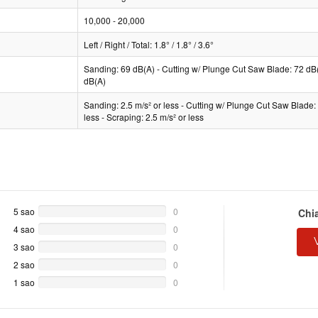
10,000 - 20,000
Left / Right / Total: 1.8° / 1.8° / 3.6°
Sanding: 69 dB(A) - Cutting w/ Plunge Cut Saw Blade: 72 dB(
dB(A)
Sanding: 2.5 m/s² or less - Cutting w/ Plunge Cut Saw Blade: 
less - Scraping: 2.5 m/s² or less
5 sao
0%
0
Chi
Complete
4 sao
0%
0
Complete
3 sao
0%
0
Complete
2 sao
0%
0
Complete
1 sao
0%
0
Complete