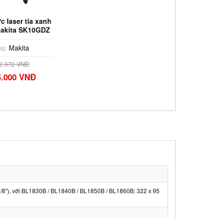
 laser tia xanh
Makita SK10GDZ
2VMAX)
u:
Makita
2.972 VNĐ
5.000 VNĐ
7/8"), với BL1830B / BL1840B / BL1850B / BL1860B: 322 x 95