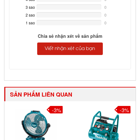
Complete
3 sao
0%
0
Complete
2 sao
0%
0
Complete
1 sao
0%
0
Complete
Chia sẻ nhận xét về sản phẩm
Viết nhận xét của bạn
SẢN PHẨM LIÊN QUAN
-3%
-3%