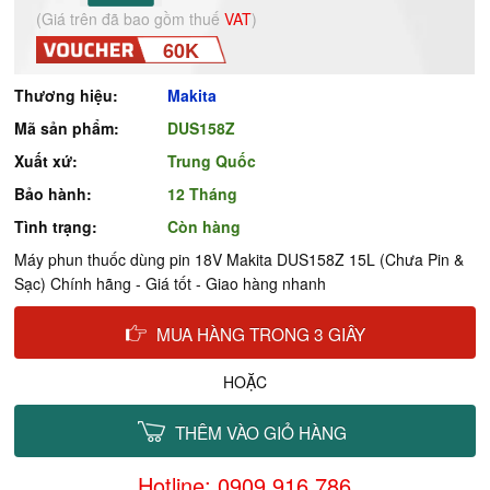
(Giá trên đã bao gồm thuế
VAT
)
60K
Thương hiệu:
Makita
Mã sản phẩm:
DUS158Z
Xuất xứ:
Trung Quốc
Bảo hành:
12 Tháng
Tình trạng:
Còn hàng
Máy phun thuốc dùng pin 18V Makita DUS158Z 15L (Chưa Pin &
Sạc) Chính hãng - Giá tốt - Giao hàng nhanh
MUA HÀNG TRONG 3 GIÂY
HOẶC
THÊM VÀO GIỎ HÀNG
Hotline: 0909.916.786