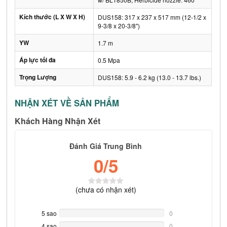
Kích thước (L X W X H)
DUS158: 317 x 237 x 517 mm (12-1/2 x
9-3/8 x 20-3/8")
YW
1.7 m
Áp lực tối đa
0.5 Mpa
Trọng Lượng
DUS158: 5.9 - 6.2 kg (13.0 - 13.7 lbs.)
NHẬN XÉT VỀ SẢN PHẨM
Khách Hàng Nhận Xét
Đánh Giá Trung Bình
0
/5
(
chưa có
nhận xét)
5 sao
0%
0
Complete
4 sao
0%
0