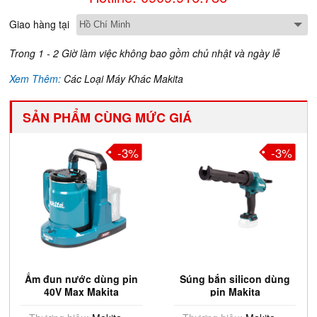
Giao hàng tại
Trong 1 - 2 Giờ làm việc không bao gồm chủ nhật và ngày lễ
Xem Thêm:
Các Loại Máy Khác Makita
SẢN PHẨM CÙNG MỨC GIÁ
-3%
-3%
Ấm đun nước dùng pin
Súng bắn silicon dùng
40V Max Makita
pin Makita
KT001GZ (Chưa Pin &
CG100DZA(12V Max)