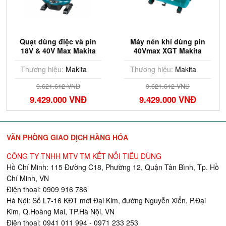
Quạt dùng điệc và pin
Máy nén khí dùng pin
18V & 40V Max Makita
40Vmax XGT Makita
CF003GZ (Chưa Pin &
AC001GZ (Chưa Pin &
Sạc)
Sạc)
Thương hiệu:
Makita
Thương hiệu:
Makita
9.621.612 VNĐ
9.621.612 VNĐ
9.429.000 VNĐ
9.429.000 VNĐ
VĂN PHÒNG GIAO DỊCH HÀNG HÓA
CÔNG TY TNHH MTV TM KẾT NỐI TIÊU DÙNG
Hồ Chí Minh: 115 Đường C18, Phường 12, Quận Tân Bình, Tp. Hồ
Chí Minh, VN
Điện thoại: 0909 916 786
Hà Nội: Số L7-16 KĐT mới Đại Kim, đường Nguyễn Xiển, P.Đại
Kim, Q.Hoàng Mai, TP.Hà Nội, VN
Điện thoại: 0941 011 994 - 0971 233 253