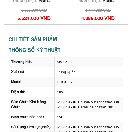
Sạc)
Thương hiệu:
Makita
Thương hiệu:
Makita
5.636.736 VNĐ
4.477.788 VNĐ
5.524.000 VNĐ
4.388.000 VNĐ
CHI TIẾT SẢN PHẨM
THÔNG SỐ KỸ THUẬT
Thương hiệu
Makita
Xuất xứ
Trung Quốc
Model
DUS158Z
Điện thế
18V
Sức Chứa/Khả Năng
w/ BL1850B, Double outlet nozzle: 300
Chứa
w/ BL1850B, Herbicide nozzle: 780
Bình chứa hóa chất
15L
Sử Dụng Liên Tục(Phút)
w/ BL1850B, Double outlet nozzle: 335
w/ BL1850B, Herbicide nozzle: 460