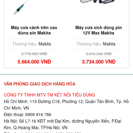
Máy cưa cành trên cao
Máy cưa xích dùng pin
dùng pin Makita
12V Max Makita
DUA200Z01
UC100DZ01 100mm
(Chưa Pin & Sạc)
Thương hiệu:
Makita
Thương hiệu:
Makita
5.779.620 VNĐ
3.810.240 VNĐ
5.664.000 VNĐ
3.734.000 VNĐ
VĂN PHÒNG GIAO DỊCH HÀNG HÓA
CÔNG TY TNHH MTV TM KẾT NỐI TIÊU DÙNG
Hồ Chí Minh: 115 Đường C18, Phường 12, Quận Tân Bình, Tp. Hồ
Chí Minh, VN
Điện thoại: 0909 916 786
Hà Nội: Số L7-16 KĐT mới Đại Kim, đường Nguyễn Xiển, P.Đại
Kim, Q.Hoàng Mai, TP.Hà Nội, VN