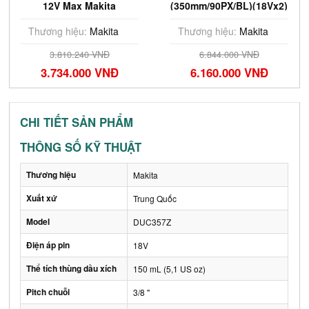
12V Max Makita
(350mm/90PX/BL)(18Vx2)
UC100DZ01 100mm
Makita DUC353ZR (Chưa
(Chưa Pin & Sạc)
Pin & Sạc)
Thương hiệu:
Makita
Thương hiệu:
Makita
3.810.240 VNĐ
6.844.000 VNĐ
3.734.000 VNĐ
6.160.000 VNĐ
CHI TIẾT SẢN PHẨM
THÔNG SỐ KỸ THUẬT
Thương hiệu
Makita
Xuất xứ
Trung Quốc
Model
DUC357Z
Điện áp pin
18V
Thể tích thùng dầu xích
150 mL (5,1 US oz)
Pitch chuỗi
3/8 "