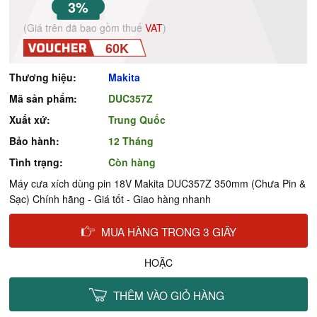
3%
(Giá trên đã bao gồm thuế
VAT
)
60K
Thương hiệu:
Makita
Mã sản phẩm:
DUC357Z
Xuất xứ:
Trung Quốc
Bảo hành:
12 Tháng
Tình trạng:
Còn hàng
Máy cưa xích dùng pin 18V Makita DUC357Z 350mm (Chưa Pin &
Sạc) Chính hãng - Giá tốt - Giao hàng nhanh
MUA HÀNG TRONG 3 GIÂY
HOẶC
THÊM VÀO GIỎ HÀNG