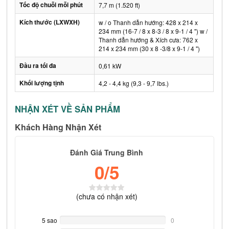
Tốc độ chuỗi mỗi phút
7,7 m (1.520 ft)
Kích thước (LXWXH)
w / o Thanh dẫn hướng: 428 x 214 x
234 mm (16-7 / 8 x 8-3 / 8 x 9-1 / 4 ") w /
Thanh dẫn hướng & Xích cưa: 762 x
214 x 234 mm (30 x 8 -3/8 x 9-1 / 4 ")
Đầu ra tối đa
0,61 kW
Khối lượng tịnh
4,2 - 4,4 kg (9,3 - 9,7 lbs.)
NHẬN XÉT VỀ SẢN PHẨM
Khách Hàng Nhận Xét
Đánh Giá Trung Bình
0
/5
(
chưa có
nhận xét)
5 sao
0%
0