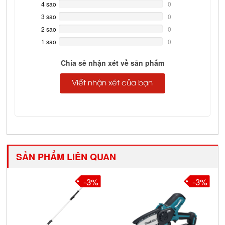
Complete
4 sao
0%
0
Complete
3 sao
0%
0
Complete
2 sao
0%
0
Complete
1 sao
0%
0
Complete
Chia sẻ nhận xét về sản phẩm
Viết nhận xét của bạn
SẢN PHẨM LIÊN QUAN
-3%
-3%