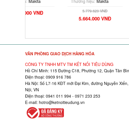
ta
Thương hiệu:
Makita
Thương hiệu:
M
5.779.620 VNĐ
3.810.24
VNĐ
5.664.000 VNĐ
3.734.0
VĂN PHÒNG GIAO DỊCH HÀNG HÓA
CÔNG TY TNHH MTV TM KẾT NỐI TIÊU DÙNG
Hồ Chí Minh: 115 Đường C18, Phường 12, Quận Tân Bìn
Điện thoại: 0909 916 786
Hà Nội: Số L7-16 KĐT mới Đại Kim, đường Nguyễn Xiển,
Nội, VN
Điện thoại: 0941 011 994 - 0971 233 253
E-mail:
hotro@ketnoitieudung.vn