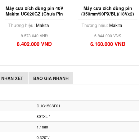
ùng pin 40V
Máy cưa xích dùng pin
Máy cưa 
Z (Chưa Pin
(350mm/90PX/BL)(18Vx2)
Makita
c)
Makita DUC353ZR (Chưa
Pin & Sạc)
akita
Thương hiệu:
Makita
Thương hiệ
0 VNĐ
6.844.000 VNĐ
8.59
00 VNĐ
6.160.000 VNĐ
8.425
NHẬN XÉT
BÁO GIÁ NHANH
DUC150SF01
80TXL /
1.1mm
0.320" /