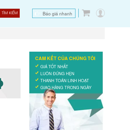
Báo giá nhanh
TÌM KIẾM
CAM KẾT CỦA CHÚNG TÔI
GIÁ TỐT NHẤT
LUÔN ĐÚNG HẸN
THANH TOÁN LINH HOẠT
GIAO HÀNG TRONG NGÀY