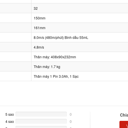
32
150mm
161mm
8.0m/s (480m/phút) Bình dầu 55mL
4.8m/s
Thân máy: 408x90x232mm
Thân máy: 1.7 kg
Thân máy 1 Pin 3.0Ah, 1 Sạc
5 sao
0%
0
Chi
Complete
4 sao
0%
0
Complete