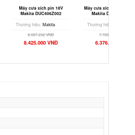
xích pin 18V
Máy cưa xích dùng pin 18V
Máy cưa
 DUC406Z002
Makita DUC101SF01
Max M
u:
Makita
Thương hiệu:
Makita
Thương
7.232 VNĐ
7.720.000 VNĐ
.000 VNĐ
6.376.000 VNĐ
5.