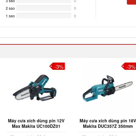
3 sao
0%
0
Complete
2 sao
0%
0
Complete
1 sao
0%
0
Complete
-3%
-3%
ùng pin 12V
Máy cưa xích dùng pin 18V
Máy cưa xí
UC100DZ01
Makita DUC357Z 350mm
Makita UC0
Pin & Sạc)
(Chưa Pin & Sạc)
&