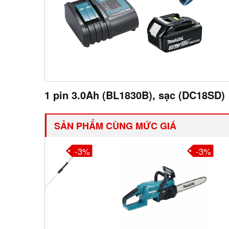
1 pin 3.0Ah (BL1830B), sạc (DC18SD)
SẢN PHẨM CÙNG MỨC GIÁ
-3%
-3%