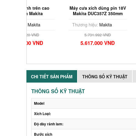
ên cao
Máy cưa xích dùng pin 18V
Máy cưa xích d
ita
Makita DUC357Z 350mm
Makita UC020G
1
(Chưa Pin & Sạc)
& Sạ
ta
Thương hiệu:
Makita
Thương hiệu:
M
Đ
5.731.992 VNĐ
8.573.04
VNĐ
5.617.000 VNĐ
8.402.0
CHI TIẾT SẢN PHẨM
THÔNG SỐ KỸ THUẬT
THÔNG SỐ KỸ THUẬT
Model
Xích Loại:
Độ dày rảnh lam:
Bước xích