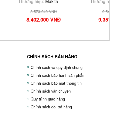
ệu:
Makita
Thương hiệu:
Makita
Thương
3.040 VNĐ
9.542.232 VNĐ
2.000 VNĐ
9.351.000 VNĐ
9.
CHÍNH SÁCH BÁN HÀNG
Chính sách và quy định chung
Chính sách bảo hành sản phẩm
Chính sách bảo mật thông tin
Chính sách vận chuyển
Quy trình giao hàng
Chính sách đổi trả hàng