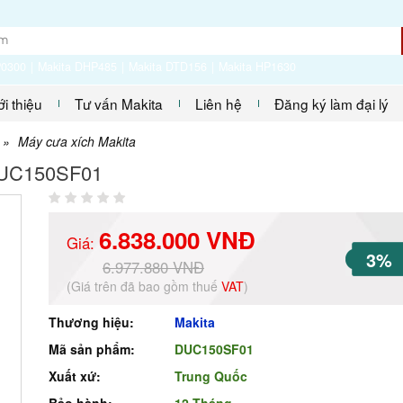
P0300
Makita DHP485
Makita DTD156
Makita HP1630
ới thiệu
Tư vấn Makita
Liên hệ
Đăng ký làm đại lý
»
Máy cưa xích Makita
 DUC150SF01
6.838.000 VNĐ
Giá:
3%
6.977.880 VNĐ
(Giá trên đã bao gồm thuế
VAT
)
Thương hiệu:
Makita
Mã sản phẩm:
DUC150SF01
Xuất xứ:
Trung Quốc