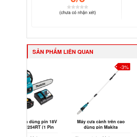
(
chưa có
nhận xét)
SẢN PHẨM LIÊN QUAN
-3%
 pin 18V
Máy cưa cành trên cao
Máy cưa xích d
 (1 Pin
dùng pin Makita
Max Makita 
hanh)
DUA200Z01
100mm (Chưa 