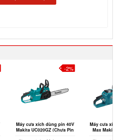
-2%
-3%
ch dùng pin 40V
Máy cưa xích dùng pin 40V
Máy cưa
20GZ (Chưa Pin
Max Makita UC016GZ 16'
Max Mak
 Sạc)
(Chưa Pin & Sạc)