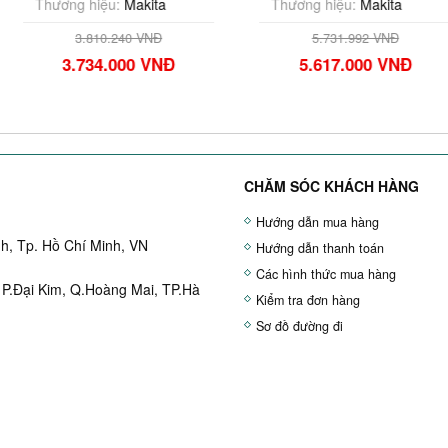
akita
Thương hiệu:
Makita
Thương hi
0 VNĐ
5.731.992 VNĐ
8.57
00 VNĐ
5.617.000 VNĐ
8.40
CHĂM SÓC KHÁCH HÀNG
Hướng dẫn mua hàng
h, Tp. Hồ Chí Minh, VN
Hướng dẫn thanh toán
Các hình thức mua hàng
 P.Đại Kim, Q.Hoàng Mai, TP.Hà
Kiểm tra đơn hàng
Sơ đồ đường đi