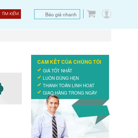
Báo giá nhanh
TÌM KIẾM
CAM KẾT CỦA CHÚNG TÔI
GIÁ TỐT NHẤT
LUÔN ĐÚNG HẸN
THANH TOÁN LINH HOẠT
GIAO HÀNG TRONG NGÀY