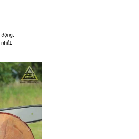
i động.
 nhất.