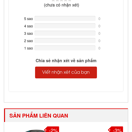
(
chưa có
nhận xét)
5 sao
0%
0
Complete
4 sao
0%
0
Complete
3 sao
0%
0
Complete
2 sao
0%
0
Complete
1 sao
0%
0
Complete
Chia sẻ nhận xét về sản phẩm
Viết nhận xét của bạn
SẢN PHẨM LIÊN QUAN
-2%
-3%