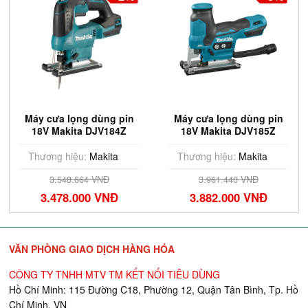
Máy cưa lọng dùng pin
Máy cưa lọng dùng pin
18V Makita DJV184Z
18V Makita DJV185Z
(Chưa Pin & Sạc)
Thương hiệu:
Makita
Thương hiệu:
Makita
3.548.664 VNĐ
3.961.440 VNĐ
3.478.000 VNĐ
3.882.000 VNĐ
VĂN PHÒNG GIAO DỊCH HÀNG HÓA
CÔNG TY TNHH MTV TM KẾT NỐI TIÊU DÙNG
Hồ Chí Minh: 115 Đường C18, Phường 12, Quận Tân Bình, Tp. Hồ
Chí Minh, VN