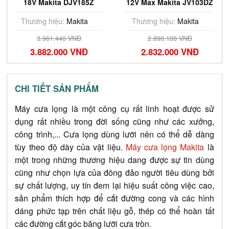
18V Makita DJV185Z
12V Max Makita JV103DZ
Thương hiệu:
Makita
Thương hiệu:
Makita
3.961.440 VNĐ
2.890.188 VNĐ
3.882.000 VNĐ
2.832.000 VNĐ
CHI TIẾT SẢN PHẨM
Máy cưa lọng là một công cụ rất linh hoạt được sử
dụng rất nhiều trong đời sống cũng như các xưởng,
công trình,... Cưa lọng dùng lưỡi nên có thể dễ dàng
tùy theo độ dày của vật liệu.
Máy cưa lọng Makita
là
một trong những thương hiệu dang được sự tin dùng
cũng như chọn lựa của đông đảo người tiêu dùng bởi
sự chất lượng, uy tín đem lại hiệu suất công việc cao,
sản phẩm thích hợp để cắt đường cong và các hình
dáng phức tạp trên chất liệu gỗ, thép có thể hoàn tất
các đường cắt góc băng lưỡi cưa tròn.