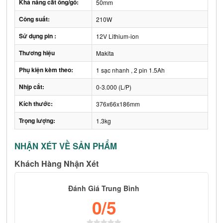
Khả năng cắt ống/gỗ:
50mm
Công suất:
210W
Sử dụng pin :
12V Lithium-ion
Thương hiệu
Makita
Phụ kiện kèm theo:
1 sạc nhanh , 2 pin 1.5Ah
Nhịp cắt:
0-3.000 (L/P)
Kích thước:
376x66x186mm
Trọng lượng:
1.3kg
NHẬN XÉT VỀ SẢN PHẨM
Khách Hàng Nhận Xét
Đánh Giá Trung Bình
0
/5