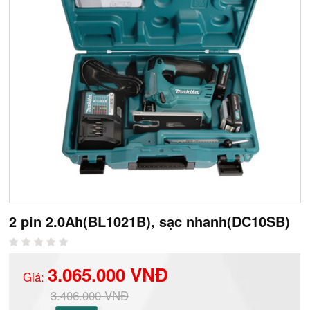
2 pin 2.0Ah(BL1021B), sạc nhanh(DC10SB)
3.065.000 VNĐ
Giá:
3.406.000 VNĐ