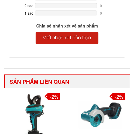
Complete
2 sao
0%
0
Complete
1 sao
0%
0
Complete
Chia sẻ nhận xét về sản phẩm
Viết nhận xét của bạn
SẢN PHẨM LIÊN QUAN
-2%
-2%