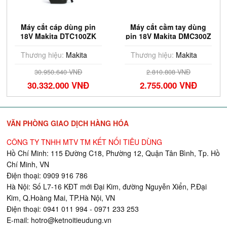
Máy cắt cáp dùng pin
Máy cắt cầm tay dùng
18V Makita DTC100ZK
pin 18V Makita DMC300Z
(Chưa Pin & Sạc)
76mm (Chưa pin & sạc)
Thương hiệu:
Makita
Thương hiệu:
Makita
30.950.640 VNĐ
2.810.808 VNĐ
30.332.000 VNĐ
2.755.000 VNĐ
VĂN PHÒNG GIAO DỊCH HÀNG HÓA
CÔNG TY TNHH MTV TM KẾT NỐI TIÊU DÙNG
Hồ Chí Minh: 115 Đường C18, Phường 12, Quận Tân Bình, Tp. Hồ
Chí Minh, VN
Điện thoại: 0909 916 786
Hà Nội: Số L7-16 KĐT mới Đại Kim, đường Nguyễn Xiển, P.Đại
Kim, Q.Hoàng Mai, TP.Hà Nội, VN
Điện thoại: 0941 011 994 - 0971 233 253
E-mail:
hotro@ketnoitieudung.vn