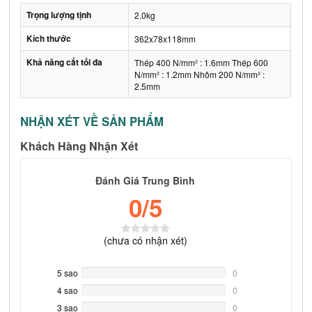
Trọng lượng tịnh
2.0kg
Kích thước
362x78x118mm
Khả năng cắt tối đa
Thép 400 N/mm² : 1.6mm Thép 600
N/mm² : 1.2mm Nhôm 200 N/mm² :
2.5mm
NHẬN XÉT VỀ SẢN PHẨM
Khách Hàng Nhận Xét
Đánh Giá Trung Bình
0
/5
(
chưa có
nhận xét)
5 sao
0%
0
Complete
4 sao
0%
0
Complete
3 sao
0%
0