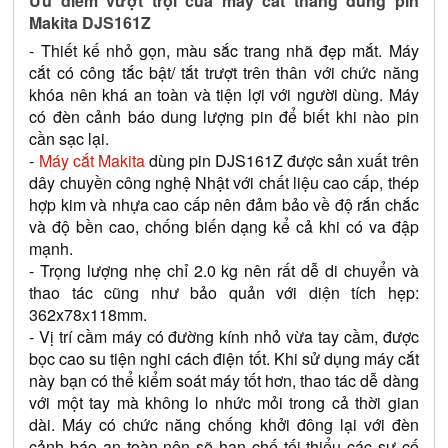
Ưu điểm vượt trội của máy cắt thẳng dùng pin 
Makita DJS161Z
- Thiết kế nhỏ gọn, màu sắc trang nhã đẹp mắt. Máy 
cắt có công tắc bật/ tắt trượt trên thân với chức năng 
khóa nên khá an toàn và tiện lợi với người dùng. Máy 
có đèn cảnh báo dung lượng pin để biết khi nào pin 
cần sạc lại.
-
 Máy cắt Makita 
dùng pin DJS161Z được sản xuất trên 
dây chuyền công nghệ Nhật với chất liệu cao cấp, thép 
hợp kim và nhựa cao cấp nên đảm bảo về độ rắn chắc 
và độ bền cao, chống biến dạng kể cả khi có va đập 
mạnh.
- Trọng lượng nhẹ chỉ 2.0 kg nên rất dễ di chuyển và 
thao tác cũng như bảo quản với diện tích hẹp: 
362x78x118mm.
- Vị trí cầm máy có đường kính nhỏ vừa tay cầm, được 
bọc cao su tiện nghi cách điện tốt. Khi sử dụng máy cắt 
này bạn có thể kiểm soát máy tốt hơn, thao tác dễ dàng 
với một tay mà không lo nhức mỏi trong cả thời gian 
dài. Máy có chức năng chống khởi đông lại với đèn 
cảnh báo an toàn nên sẽ hạn chế tối thiểu các sự cố 