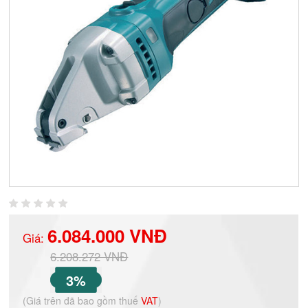
6.084.000 VNĐ
Giá:
6.208.272 VNĐ
3%
(Giá trên đã bao gồm thuế
VAT
)