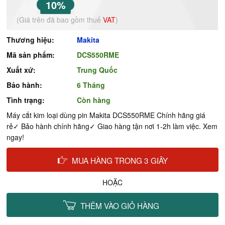
10%
(Giá trên đã bao gồm thuế
VAT
)
Thương hiệu:
Makita
Mã sản phẩm:
DCS550RME
Xuất xứ:
Trung Quốc
Bảo hành:
6 Tháng
Tình trạng:
Còn hàng
Máy cắt kim loại dùng pin Makita DCS550RME Chính hãng giá
rẻ✓ Bảo hành chính hãng✓ Giao hàng tận nơi 1-2h làm việc. Xem
ngay!
MUA HÀNG TRONG 3 GIÂY
HOẶC
THÊM VÀO GIỎ HÀNG