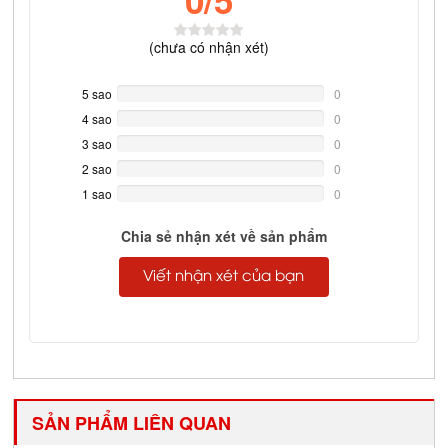
0
/5
(
chưa có
nhận xét)
5 sao
0%
0
Complete
4 sao
0%
0
Complete
3 sao
0%
0
Complete
2 sao
0%
0
Complete
1 sao
0%
0
Complete
Chia sẻ nhận xét về sản phẩm
Viết nhận xét của bạn
SẢN PHẨM LIÊN QUAN