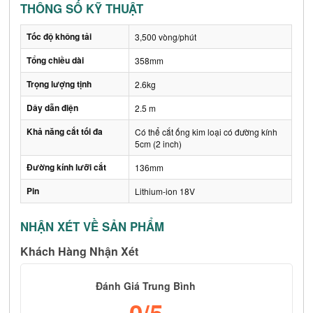
THÔNG SỐ KỸ THUẬT
Tốc độ không tải
3,500 vòng/phút
Tổng chiều dài
358mm
Trọng lượng tịnh
2.6kg
Dây dẫn điện
2.5 m
Khả năng cắt tối đa
Có thể cắt ống kim loại có đường kính
5cm (2 inch)
Đường kính lưỡi cắt
136mm
Pin
Lithium-ion 18V
NHẬN XÉT VỀ SẢN PHẨM
Khách Hàng Nhận Xét
Đánh Giá Trung Bình