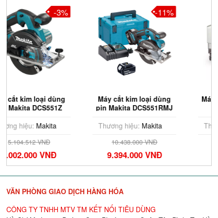
-11%
-3%
Máy cắt kim loại dùng
Máy cắt kim loại Makita
pin Makita DCS551RMJ
JS1602
Thương hiệu:
Makita
Thương hiệu:
Makita
10.438.000 VNĐ
7.494.228 VNĐ
9.394.000 VNĐ
7.344.000 VNĐ
VĂN PHÒNG GIAO DỊCH HÀNG HÓA
CÔNG TY TNHH MTV TM KẾT NỐI TIÊU DÙNG