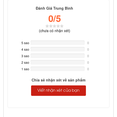
Đánh Giá Trung Bình
0
/5
(
chưa có
nhận xét)
5 sao
0%
0
Complete
4 sao
0%
0
Complete
3 sao
0%
0
Complete
2 sao
0%
0
Complete
1 sao
0%
0
Complete
Chia sẻ nhận xét về sản phẩm
Viết nhận xét của bạn