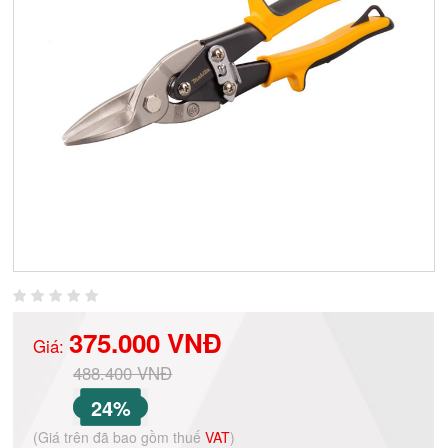
375.000 VNĐ
Giá:
488.400 VNĐ
24%
(Giá trên đã bao gồm thuế
VAT
)