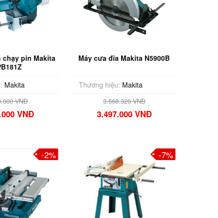
 chạy pin Makita
Máy cưa đĩa Makita N5900B
PB181Z
:
Makita
Thương hiệu:
Makita
8.000 VNĐ
3.568.320 VNĐ
9.000 VNĐ
3.497.000 VNĐ
-2%
-7%