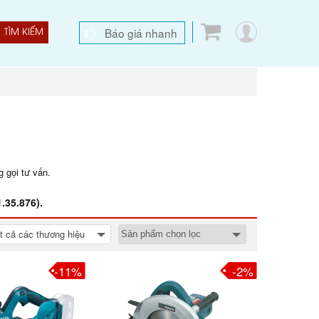
Báo giá nhanh
TÌM KIẾM
 gọi tư vấn.
.35.876).
t cả các thương hiệu
-11%
-2%