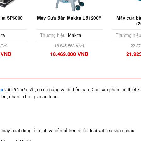
ita SP6000
Máy Cưa Bàn Makita LB1200F
Máy cưa bà
(
ita
Thương hiệu:
Makita
Thương hiệu
 VNĐ
18.845.568 VNĐ
22.3
0 VNĐ
18.469.000 VNĐ
21.92
ta
với lưỡi cưa sắt, có độ cứng và độ bền cao. Các sản phẩm có thiết 
tiện, nhanh chóng và an toàn.
p máy hoạt động ổn định và bền bỉ trên nhiều loại vật liệu khác nhau.