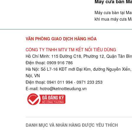
Máy cưa bàn Mak
Máy cưa bàn tại Mak
khi mua máy cưa Ma
VĂN PHÒNG GIAO DỊCH HÀNG HÓA
CÔNG TY TNHH MTV TM KẾT NỐI TIÊU DÙNG
Hồ Chí Minh: 115 Đường C18, Phường 12, Quận Tân Bìn
Điện thoại: 0909 916 786
Hà Nội: Số L7-16 KĐT mới Đại Kim, đường Nguyễn Xiển,
Nội, VN
Điện thoại: 0941 011 994 - 0971 233 253
E-mail:
hotro@ketnoitieudung.vn
DANH MỤC VÀ NHÃN HÀNG ĐƯỢC YÊU THÍCH