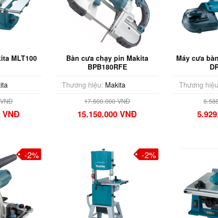
ita MLT100
Bàn cưa chạy pin Makita
Máy cưa bàn
BPB180RFE
D
ita
Thương hiệu:
Makita
Thương hiệu
 VNĐ
17.600.000 VNĐ
6.58
0 VNĐ
15.150.000 VNĐ
5.92
-2%
-2%