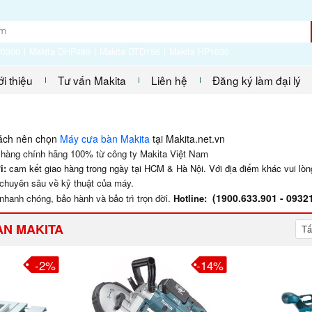
P0300
Makita DHP485
Makita DTD156
Makita HP1630
ới thiệu
Tư vấn Makita
Liên hệ
Đăng ký làm đại lý
hách nên chọn
Máy cưa bàn Makita
tại Makita.net.vn
i hàng chính hãng 100% từ công ty Makita Việt Nam
i:
cam kết giao hàng trong ngày tại HCM & Hà Nội. Với địa điểm khác vui lòng
chuyên sâu về kỹ thuật của máy.
(
1900.633.901
- 09321
nhanh chóng, bảo hành và bảo trì trọn đời.
Hotline:
ÀN MAKITA
Tấ
-2%
-14%