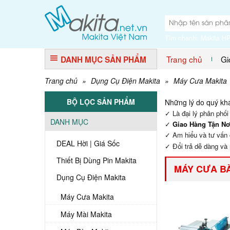
Tìm nhanh:
Makita H
Trang chủ
Gi
DANH MỤC SẢN PHẨM
Trang chủ
»
Dụng Cụ Điện Makita
»
Máy Cưa Makita
BỘ LỌC SẢN PHẨM
Những lý do quý k
✓ Là đại lý phân phố
DANH MỤC
✓
Giao Hàng Tận Nơ
✓ Am hiểu và tư vấn 
DEAL Hời | Giá Sốc
✓ Đổi trả dễ dàng và 
Thiết Bị Dùng Pin Makita
MÁY CƯA B
Dụng Cụ Điện Makita
Máy Cưa Makita
Máy Mài Makita