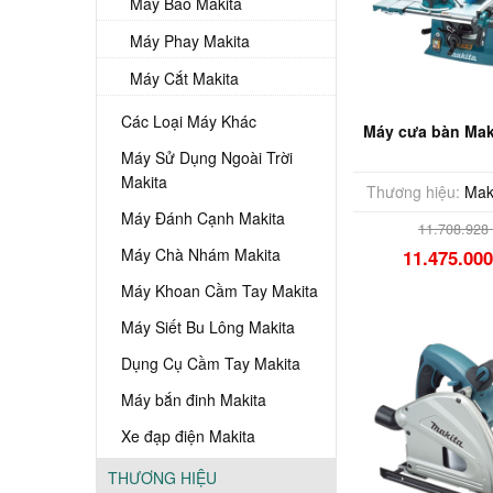
Máy Bào Makita
Máy Phay Makita
Máy Cắt Makita
Các Loại Máy Khác
Máy cưa bàn Mak
Máy Sử Dụng Ngoài Trời
Makita
Thương hiệu:
Mak
Máy Đánh Cạnh Makita
11.708.928
Máy Chà Nhám Makita
11.475.00
Máy Khoan Cầm Tay Makita
Máy Siết Bu Lông Makita
Dụng Cụ Cầm Tay Makita
Máy bắn đinh Makita
Xe đạp điện Makita
THƯƠNG HIỆU