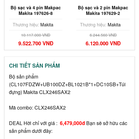
Bộ sạc và 4 pin Makpac
Bộ sạc và 2 pin Makpac
Makita 197626-8
Makita 197629-2
(MKP3PT184)
(MKP3PT182)
Thương hiệu:
Makita
Thương hiệu:
Makita
10.117.000 VNĐ
6.244.560 VNĐ
9.522.700 VNĐ
6.120.000 VNĐ
CHI TIẾT SẢN PHẨM
Bộ sản phẩm
(CL107FDZW+UB100DZ+BL1021B*1+DC10SB+Túi
đựng) Makita CLX246SAX2
Mã combo: CLX246SAX2
DEAL Hời chỉ với giá :
6,479,000đ
Bạn sẽ sở hữu các
sản phẩm dưới đây: