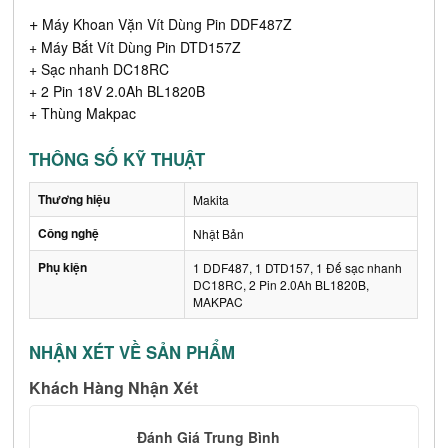
+
Máy Khoan Vặn Vít Dùng Pin DDF487Z
+
Máy Bắt Vít Dùng Pin DTD157Z
+ Sạc nhanh DC18RC
+ 2 Pin 18V 2.0Ah BL1820B
+ Thùng Makpac
THÔNG SỐ KỸ THUẬT
Thương hiệu
Makita
Công nghệ
Nhật Bản
Phụ kiện
1 DDF487, 1 DTD157, 1 Đế sạc nhanh
DC18RC, 2 Pin 2.0Ah BL1820B,
MAKPAC
NHẬN XÉT VỀ SẢN PHẨM
Khách Hàng Nhận Xét
Đánh Giá Trung Bình