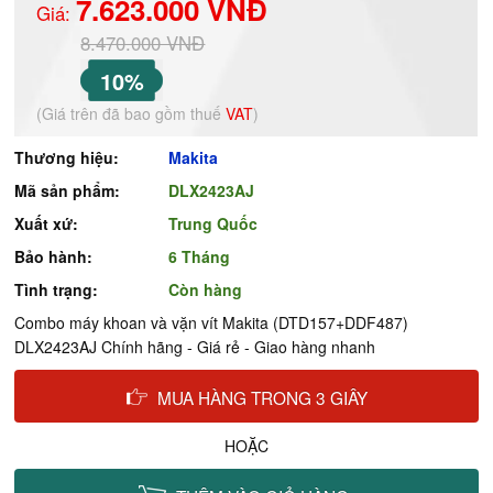
7.623.000 VNĐ
Giá:
8.470.000 VNĐ
10%
(Giá trên đã bao gồm thuế
VAT
)
Thương hiệu:
Makita
Mã sản phẩm:
DLX2423AJ
Xuất xứ:
Trung Quốc
Bảo hành:
6 Tháng
Tình trạng:
Còn hàng
Combo máy khoan và vặn vít Makita (DTD157+DDF487)
DLX2423AJ Chính hãng - Giá rẻ - Giao hàng nhanh
MUA HÀNG TRONG 3 GIÂY
HOẶC