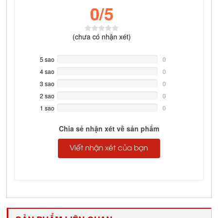
0
/5
(
chưa có
nhận xét)
5 sao
0%
0
Complete
4 sao
0%
0
Complete
3 sao
0%
0
Complete
2 sao
0%
0
Complete
1 sao
0%
0
Complete
Chia sẻ nhận xét về sản phẩm
Viết nhận xét của bạn