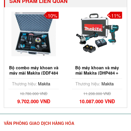
SẢN PHẨM LIÊN QUAN
-10%
-11%
Bộ combo máy khoan và
Bộ máy khoan và máy
máy mài Makita (DDF484
mài Makita (DHP484＋
＋DGA404) DLX2426TX1
DGA408) DLX2215TX2
Thương hiệu:
Makita
Thương hiệu:
Makita
10.780.000 VNĐ
11.208.000 VNĐ
9.702.000 VNĐ
10.087.000 VNĐ
VĂN PHÒNG GIAO DỊCH HÀNG HÓA