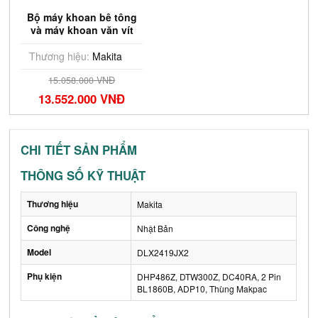
Bộ máy khoan bê tông
và máy khoan vặn vít
Makita DLX2425TX1
Thương hiệu:
Makita
15.058.000 VNĐ
13.552.000 VNĐ
CHI TIẾT SẢN PHẨM
THÔNG SỐ KỸ THUẬT
Thương hiệu
Makita
Công nghệ
Nhật Bản
Model
DLX2419JX2
Phụ kiện
DHP486Z, DTW300Z, DC40RA, 2 Pin
BL1860B, ADP10, Thùng Makpac