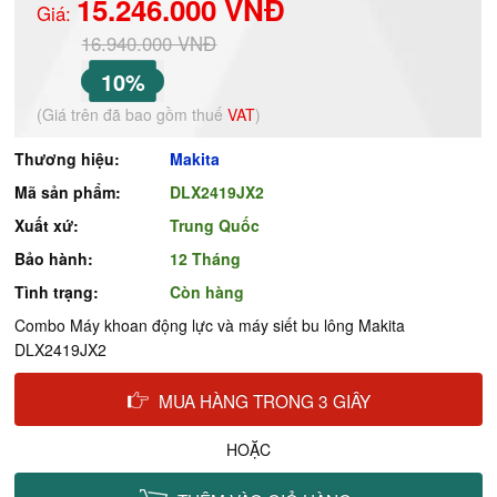
15.246.000 VNĐ
Giá:
16.940.000 VNĐ
10%
(Giá trên đã bao gồm thuế
VAT
)
Thương hiệu:
Makita
Mã sản phẩm:
DLX2419JX2
Xuất xứ:
Trung Quốc
Bảo hành:
12 Tháng
Tình trạng:
Còn hàng
Combo Máy khoan động lực và máy siết bu lông Makita
DLX2419JX2
MUA HÀNG TRONG 3 GIÂY
HOẶC