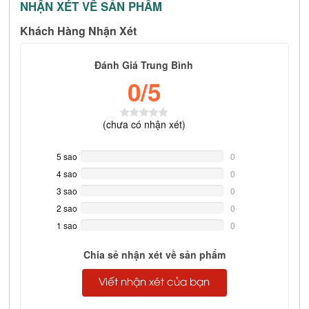
NHẬN XÉT VỀ SẢN PHẨM
Khách Hàng Nhận Xét
Đánh Giá Trung Bình
0
/5
(
chưa có
nhận xét)
5 sao
0%
0
Complete
4 sao
0%
0
Complete
3 sao
0%
0
Complete
2 sao
0%
0
Complete
1 sao
0%
0
Complete
Chia sẻ nhận xét về sản phẩm
Viết nhận xét của bạn