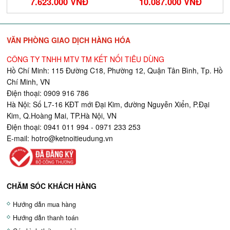
7.623.000 VNĐ
10.087.000 VNĐ
VĂN PHÒNG GIAO DỊCH HÀNG HÓA
CÔNG TY TNHH MTV TM KẾT NỐI TIÊU DÙNG
Hồ Chí Minh: 115 Đường C18, Phường 12, Quận Tân Bình, Tp. Hồ
Chí Minh, VN
Điện thoại: 0909 916 786
Hà Nội: Số L7-16 KĐT mới Đại Kim, đường Nguyễn Xiển, P.Đại
Kim, Q.Hoàng Mai, TP.Hà Nội, VN
Điện thoại: 0941 011 994 - 0971 233 253
E-mail:
hotro@ketnoitieudung.vn
CHĂM SÓC KHÁCH HÀNG
Hướng dẫn mua hàng
Hướng dẫn thanh toán