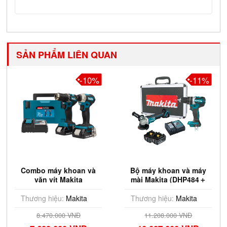
SẢN PHẨM LIÊN QUAN
-10%
-11%
Combo máy khoan và
Bộ máy khoan và máy
vặn vít Makita
mài Makita (DHP484＋
(DTD157+DDF487)
DGA408) DLX2215TX2
DLX2423AJ
Thương hiệu:
Makita
Thương hiệu:
Makita
8.470.000 VNĐ
11.208.000 VNĐ