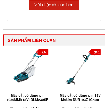
Viết nhận xét của bạn
SẢN PHẨM LIÊN QUAN
-3%
-2%
Máy cắt cỏ dùng pin
Máy cắt cỏ dùng pin 18V
(230MM)(18V) DLM230SF
Makita DUR193Z (Chưa
Pin & Sạc)