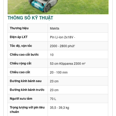
THÔNG SỐ KỸ THUẬT
Thương hiệu
Makita
Điện áp LXT
Pin Li-ion 2x18V -
Tốc độ, vận tốc
2300 - 2800 phút¹
Chiều cao cắt bước
10
Chiều rộng cắt
53 cm Klipparea 2300 m²
Chiều cao cắt
20 - 100 mm
Đường kính bánh sau
23 cm
Đường kính bánh trước
23 cm
Người sưu tầm
70 L
Trọng lượng với pin tiêu
35,5 - 39,3 kg
chuẩn