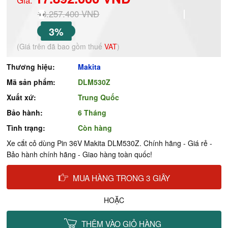
Giá:
18.257.400 VNĐ
3%
(Giá trên đã bao gồm thuế
VAT
)
Thương hiệu:
Makita
Mã sản phẩm:
DLM530Z
Xuất xứ:
Trung Quốc
Bảo hành:
6 Tháng
Tình trạng:
Còn hàng
Xe cắt cỏ dùng Pin 36V Makita DLM530Z. Chính hãng - Giá rẻ -
Bảo hành chính hãng - Giao hàng toàn quốc!
MUA HÀNG TRONG 3 GIÂY
HOẶC
THÊM VÀO GIỎ HÀNG