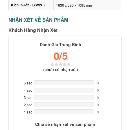
Kích thước (LxWxH)
1630 x 590 x 1095 mm
NHẬN XÉT VỀ SẢN PHẨM
Khách Hàng Nhận Xét
Đánh Giá Trung Bình
0
/5
(
chưa có
nhận xét)
5 sao
0%
0
Complete
4 sao
0%
0
Complete
3 sao
0%
0
Complete
2 sao
0%
0
Complete
1 sao
0%
0
Complete
Chia sẻ nhận xét về sản phẩm