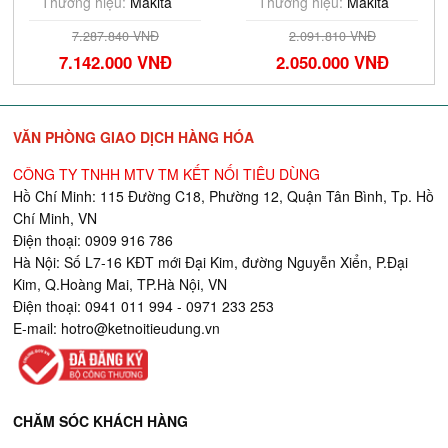
Thương hiệu:
Makita
Thương hiệu:
Makita
7.287.840 VNĐ
2.091.810 VNĐ
7.142.000 VNĐ
2.050.000 VNĐ
VĂN PHÒNG GIAO DỊCH HÀNG HÓA
CÔNG TY TNHH MTV TM KẾT NỐI TIÊU DÙNG
Hồ Chí Minh: 115 Đường C18, Phường 12, Quận Tân Bình, Tp. Hồ
Chí Minh, VN
Điện thoại: 0909 916 786
Hà Nội: Số L7-16 KĐT mới Đại Kim, đường Nguyễn Xiển, P.Đại
Kim, Q.Hoàng Mai, TP.Hà Nội, VN
Điện thoại: 0941 011 994 - 0971 233 253
E-mail:
hotro@ketnoitieudung.vn
CHĂM SÓC KHÁCH HÀNG