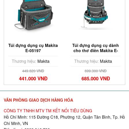
Túi đựng dụng cụ Makita
Túi đựng dụng cụ dành
E-05197
cho thợ điện Makita E-
05181
Thương hiệu:
Makita
Thương hiệu:
Makita
449.820 VNĐ
699.300 VNĐ
441.000 VNĐ
685.000 VNĐ
VĂN PHÒNG GIAO DỊCH HÀNG HÓA
CÔNG TY TNHH MTV TM KẾT NỐI TIÊU DÙNG
Hồ Chí Minh: 115 Đường C18, Phường 12, Quận Tân Bình, Tp. Hồ
Chí Minh, VN