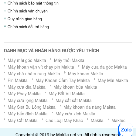
Chính sách bảo mật thông tin
Chính sách vận chuyển
Quy trình giao hàng
Chính sách đổi trả hàng
DANH MỤC VÀ NHÃN HÀNG ĐƯỢC YÊU THÍCH
Máy mài góc Makita
Máy thổi Makita
Máy khoan vặn vít chạy pin Makita
Máy cưa đa góc Makita
Máy chà nhám rung Makita
Máy khoan Makita
Pin Makita
Máy Khoan Cầm Tay Makita
Máy Mài Makita
Máy cưa đĩa Makita
Máy khoan búa Makita
Máy Phay Makita
Máy Bắt Vít Makita
Máy cưa lọng Makita
Máy cắt sắt Makita
Máy Siết Bu Lông Makita
Máy khoan đa năng Makita
Máy bắn đinh Makita
Máy cưa xích Makita
Máy Cắt Makita
Các Loại Máy Khác
Makita
Maktec
Copyright © 2016 by Makita.net.vn. All rights reserved.