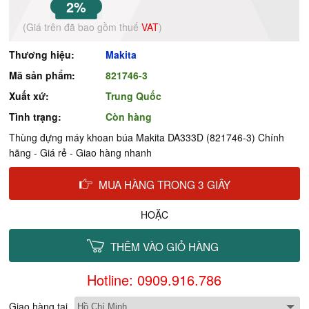
2%
(Giá trên đã bao gồm thuế
VAT
)
Thương hiệu:
Makita
Mã sản phẩm:
821746-3
Xuất xứ:
Trung Quốc
Tình trạng:
Còn hàng
Thùng đựng máy khoan búa Makita DA333D (821746-3) Chính
hãng - Giá rẻ - Giao hàng nhanh
MUA HÀNG TRONG 3 GIÂY
HOẶC
THÊM VÀO GIỎ HÀNG
Hotline: 0909.916.786
Giao hàng tại