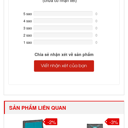
(
chưa có
nhận xét)
5 sao
0%
0
Complete
4 sao
0%
0
Complete
3 sao
0%
0
Complete
2 sao
0%
0
Complete
1 sao
0%
0
Complete
Chia sẻ nhận xét về sản phẩm
Viết nhận xét của bạn
SẢN PHẨM LIÊN QUAN
-2%
-3%