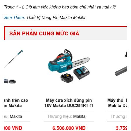
Trong 1 - 2 Giờ làm việc không bao gồm chủ nhật và ngày lễ
Xem Thêm:
Thiết Bị Dùng Pin Makita Makita
SẢN PHẨM CÙNG MỨC GIÁ
o
Máy cưa xích dùng pin
Máy thổi lá dùng pin 18V
18V Makita DUC254RT (1
Makita DUB184RT (1 Pin
Pin 5.0Ah và Sạc Nhanh)
5.0Ah và Sạc Nhanh)
Thương hiệu:
Makita
Thương hiệu:
Makita
6.506.000 VNĐ
3.759.000 VNĐ