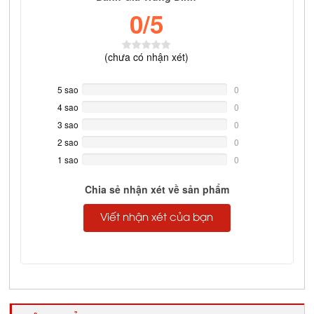
0
/5
(
chưa có
nhận xét)
5 sao
0%
0
Complete
4 sao
0%
0
Complete
3 sao
0%
0
Complete
2 sao
0%
0
Complete
1 sao
0%
0
Complete
Chia sẻ nhận xét về sản phẩm
Viết nhận xét của bạn