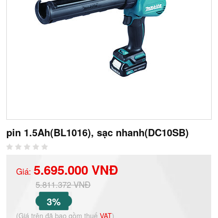
pin 1.5Ah(BL1016), sạc nhanh(DC10SB)
5.695.000 VNĐ
Giá:
5.811.372 VNĐ
3%
(Giá trên đã bao gồm thuế
VAT
)