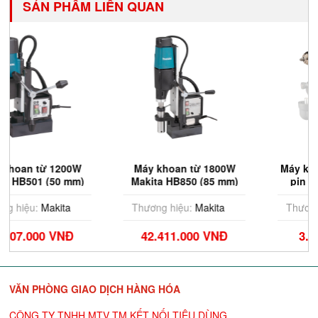
SẢN PHẨM LIÊN QUAN
0W
Máy khoan từ 1800W
Máy khoan vặn vít dùn
m)
Makita HB850 (85 mm)
pin Makita DDF491Z
(Chưa Pin & Sạc)
Thương hiệu:
Makita
Thương hiệu:
Makita
42.411.000 VNĐ
3.737.000 VNĐ
VĂN PHÒNG GIAO DỊCH HÀNG HÓA
CÔNG TY TNHH MTV TM KẾT NỐI TIÊU DÙNG