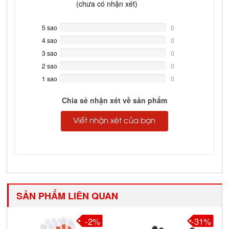
(
chưa có
nhận xét)
5 sao
0%
0
Complete
4 sao
0%
0
Complete
3 sao
0%
0
Complete
2 sao
0%
0
Complete
1 sao
0%
0
Complete
Chia sẻ nhận xét về sản phẩm
Viết nhận xét của bạn
SẢN PHẨM LIÊN QUAN
-2%
-31%