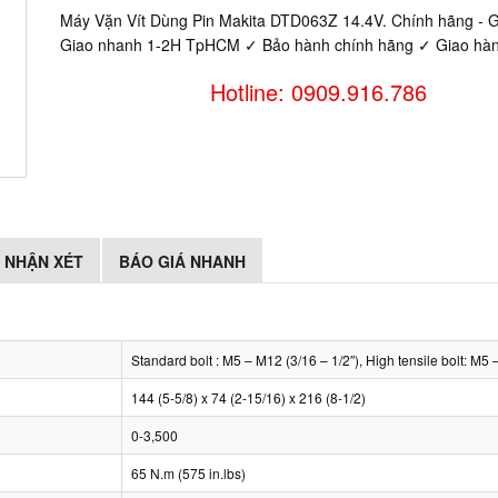
Máy Vặn Vít Dùng Pin Makita DTD063Z 14.4V. Chính hãng - G
Giao nhanh 1-2H TpHCM ✓ Bảo hành chính hãng ✓ Giao hàn
Hotline: 0909.916.786
NHẬN XÉT
BÁO GIÁ NHANH
Standard bolt : M5 – M12 (3/16 – 1/2″), High tensile bolt: M5
144 (5-5/8) x 74 (2-15/16) x 216 (8-1/2)
0-3,500
65 N.m (575 in.lbs)