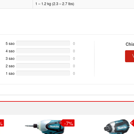
1 – 1.2 kg (2.3 – 2.7 lbs)
5 sao
0%
0
Chi
Complete
4 sao
0%
0
Complete
3 sao
0%
0
Complete
2 sao
0%
0
Complete
1 sao
0%
0
Complete
-7%
-2%