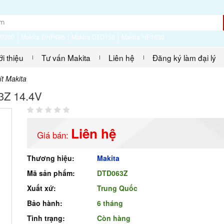
P0300
Makita DHP485
Makita DTD156
Makita HP1630
ới thiệu
Tư vấn Makita
Liên hệ
Đăng ký làm đại lý
ít Makita
3Z 14.4V
Liên hệ
Giá bán:
Thương hiệu:
Makita
Mã sản phẩm:
DTD063Z
Xuất xứ:
Trung Quốc
Bảo hành:
6 tháng
Tình trạng:
Còn hàng