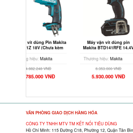
 Pin Makita
Máy vặn vít dùng pin
Máy vặn ví
Chưa kèm
Makita BTD141RFE 14.4V
BTD130F
c)
kita
Thương hiệu:
Makita
Thương hiệu
 VNĐ
6.353.000 VNĐ
8.607.
 VNĐ
5.930.000 VNĐ
8.034.
VĂN PHÒNG GIAO DỊCH HÀNG HÓA
CÔNG TY TNHH MTV TM KẾT NỐI TIÊU DÙNG
Hồ Chí Minh: 115 Đường C18, Phường 12, Quận Tân Bìn