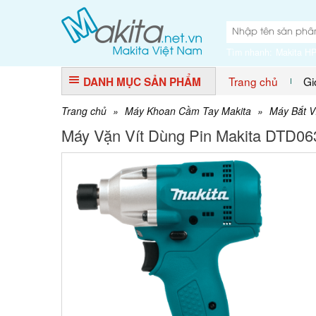
Tìm nhanh:
Makita H
Trang chủ
Gi
DANH MỤC SẢN PHẨM
Trang chủ
»
Máy Khoan Cầm Tay Makita
»
Máy Bắt V
Máy Vặn Vít Dùng Pin Makita DTD06