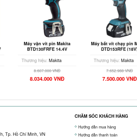
t pin Makita
Máy bắt vít chạy pin Makita
Máy Vặn 
RFE 14.4V
DTD153RFE (18V)
Pin Maki
:
Makita
Thương hiệu:
Makita
Thương 
000 VNĐ
7.652.988 VNĐ
11
000 VNĐ
7.500.000 VNĐ
10.
CHĂM SÓC KHÁCH HÀNG
Hướng dẫn mua hàng
h, Tp. Hồ Chí Minh, VN
Hướng dẫn thanh toán