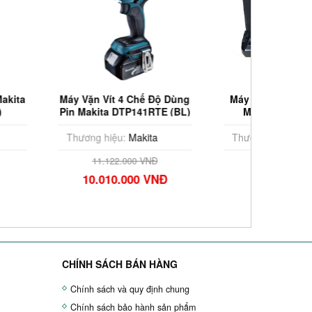
Vít 4 Chế Độ Dùng
Máy vặn vít dùng pin 18V
Má
ta DTP141RTE (BL)
Makita M6901DWEB
Mak
(18V)
hiệu:
Makita
Thương hiệu:
Makita
Thươ
.122.000 VNĐ
3.011.000 VNĐ
010.000 VNĐ
2.710.000 VNĐ
CHÍNH SÁCH BÁN HÀNG
Chính sách và quy định chung
Chính sách bảo hành sản phẩm