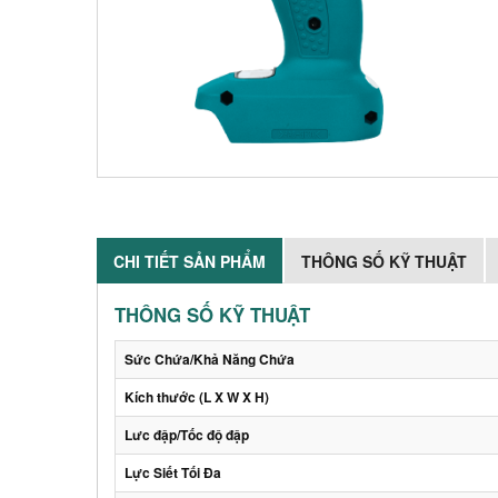
CHI TIẾT SẢN PHẨM
THÔNG SỐ KỸ THUẬT
THÔNG SỐ KỸ THUẬT
Sức Chứa/Khả Năng Chứa
Kích thước (L X W X H)
Lưc đập/Tốc độ đập
Lực Siết Tối Đa