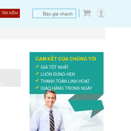
Báo giá nhanh
TÌM KIẾM
CAM KẾT CỦA CHÚNG TÔI
GIÁ TỐT NHẤT
LUÔN ĐÚNG HẸN
THANH TOÁN LINH HOẠT
GIAO HÀNG TRONG NGÀY