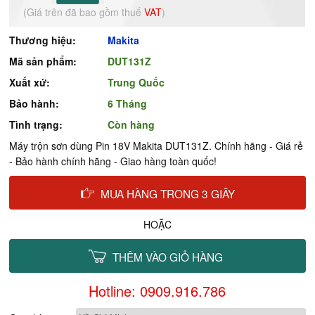
(Giá trên đã bao gồm thuế
VAT
)
Thương hiệu:
Makita
Mã sản phẩm:
DUT131Z
Xuất xứ:
Trung Quốc
Bảo hành:
6 Tháng
Tình trạng:
Còn hàng
Máy trộn sơn dùng Pin 18V Makita DUT131Z. Chính hãng - Giá rẻ
- Bảo hành chính hãng - Giao hàng toàn quốc!
MUA HÀNG TRONG 3 GIÂY
HOẶC
THÊM VÀO GIỎ HÀNG
Hotline: 0909.916.786