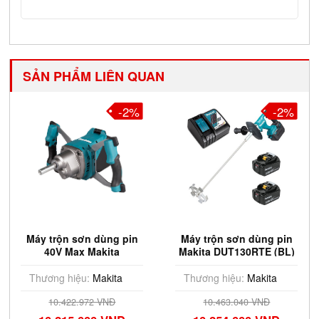
SẢN PHẨM LIÊN QUAN
-2%
-2%
Máy trộn sơn dùng pin
Máy trộn sơn dùng pin
40V Max Makita
Makita DUT130RTE (BL)
UT001GZ (Chưa Pin &
(18V)
Sạc)
Thương hiệu:
Makita
Thương hiệu:
Makita
10.422.972 VNĐ
10.463.040 VNĐ