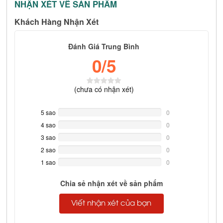
NHẬN XÉT VỀ SẢN PHẨM
Khách Hàng Nhận Xét
Đánh Giá Trung Bình
0
/5
(
chưa có
nhận xét)
5 sao
0%
0
Complete
4 sao
0%
0
Complete
3 sao
0%
0
Complete
2 sao
0%
0
Complete
1 sao
0%
0
Complete
Chia sẻ nhận xét về sản phẩm
Viết nhận xét của bạn