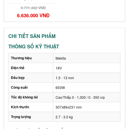
6.771.492 VNĐ
6.636.000 VNĐ
CHI TIẾT SẢN PHẨM
THÔNG SỐ KỸ THUẬT
Thương hiệu
Makita
Điện thế
18V
Đầu kẹp
1.5 - 13 mm
Công suất
650W
Tốc độ không tải
Cao/Thấp 0 - 1,300 / 0 - 350 v/p
Kích thước
307x89x231 mm
Trọng lượng
2.7 - 3.0 kg